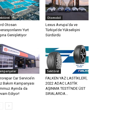
ektörel
Otomobil
rd Otosan
Lexus Avrupa’da ve
erasyonlarını Yurt
Türkiye’de Yükselişini
şına Genişletiyor
Sürdürdü
ampanyalar
Sektörel
rorepar Car Service’in
FALKEN YAZ LASTİKLERİ,
z Bakım Kampanyası
2022 ADAC LASTİK
mmuz Ayında da
AŞINMA TESTİ’NDE ÜST
vam Ediyor!
SIRALARDA...