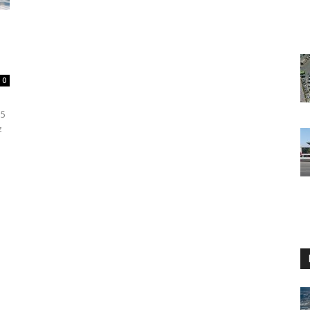
0
15
z