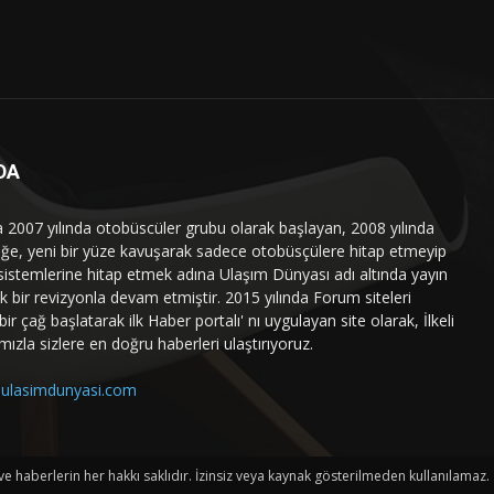
DA
a 2007 yılında otobüscüler grubu olarak başlayan, 2008 yılında
liğe, yeni bir yüze kavuşarak sadece otobüsçülere hitap etmeyip
sistemlerine hitap etmek adına Ulaşım Dünyası adı altında yayın
 bir revizyonla devam etmiştir. 2015 yılında Forum siteleri
ir çağ başlatarak ilk Haber portalı' nı uygulayan site olarak, İlkeli
mızla sizlere en doğru haberleri ulaştırıyoruz.
ulasimdunyasi.com
haberlerin her hakkı saklıdır. İzinsiz veya kaynak gösterilmeden kullanılamaz.