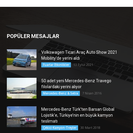
POPÜLER MESAJLAR
Volkswagen Ticari Araç Auto Show 2021
Mobility’de yerini aldı
13 Eylül 2021
Fuarlar Etkinlikler
50 adet yeni Mercedes-Benz Travego
filolardaki yerini alıyor
7 Nisan 2016
Mercedes-Benz & Setra
Mercedes-Benz Türk’ten Barsan Global
Lojistik’e, Türkiye’nin en büyük kamyon
teslimatı
30 Mart 2018
Çekici-Kamyon-Treyler