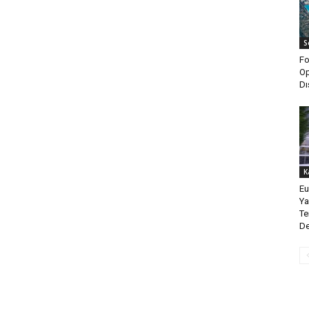
S
Fo
Op
Dı
K
Eu
Ya
Te
De