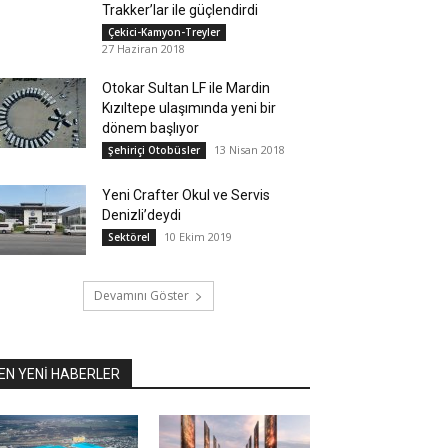
Trakker’lar ile güçlendirdi
Çekici-Kamyon-Treyler
27 Haziran 2018
Otokar Sultan LF ile Mardin
Kızıltepe ulaşımında yeni bir
dönem başlıyor
13 Nisan 2018
Şehiriçi Otobüsler
Yeni Crafter Okul ve Servis
Denizli’deydi
10 Ekim 2019
Sektörel
Devamını Göster
EN YENİ HABERLER