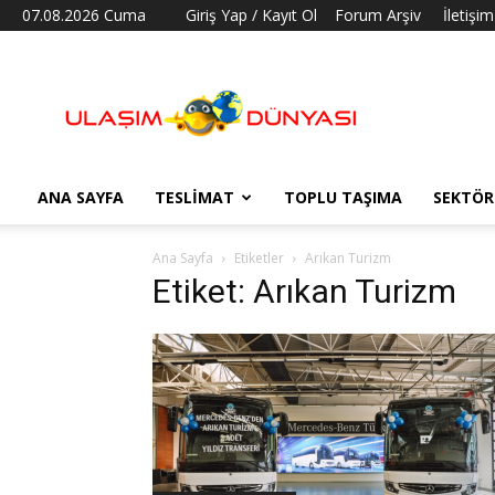
07.08.2026 Cuma
Giriş Yap / Kayıt Ol
Forum Arşiv
İletişim
Ulaşım
Dünyası
ANA SAYFA
TESLIMAT
TOPLU TAŞIMA
SEKTÖR
Ana Sayfa
Etiketler
Arıkan Turizm
Etiket: Arıkan Turizm