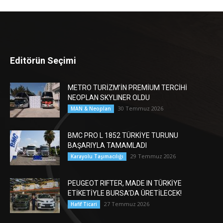
Editörün Seçimi
METRO TURİZM’İN PREMİUM TERCİHİ
NEOPLAN SKYLINER OLDU
30 Temmuz 2026
MAN & Neoplan
BMC PRO L 1852 TÜRKİYE TURUNU
BAŞARIYLA TAMAMLADI
29 Temmuz 2026
Karayolu Taşımacılığı
PEUGEOT RIFTER, MADE IN TÜRKİYE
ETİKETİYLE BURSA’DA ÜRETİLECEK!
27 Temmuz 2026
Hafif Ticari