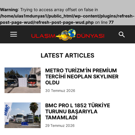
Warning
: Trying to access array offset on false in
/home/ulas1mdunyas1/public_html/wp-content/plugins/refresh-
post-page-wud/refresh-post-page-wud.php
on line
77
LATEST ARTICLES
METRO TURİZM’İN PREMİUM
TERCİHİ NEOPLAN SKYLINER
OLDU
30 Temmuz 2026
BMC PRO L 1852 TÜRKİYE
TURUNU BAŞARIYLA
TAMAMLADI
29 Temmuz 2026