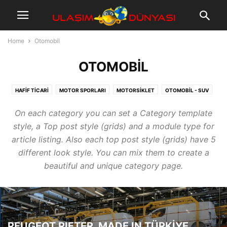
Home
Otomobil
OTOMOBIL
HAFIF TICARI
MOTOR SPORLARI
MOTORSIKLET
OTOMOBIL - SUV
On each category you can set a Category template
style, a Top post style (grids) and a module type for
article listing. Also each top post style (grids) have 5
different look style. You can mix them to create a
beautiful and unique category page.
PEUGEOT RIFTER, MADE IN TÜRKİYE