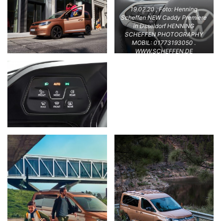
19.02.20 , Foto: Henning
Scheffen NEW Caddy Premiere
in Dsseldorf HENNING
SCHEFFEN PHOTOGRAPHY
MOBIL: 01773193050 .
WWW.SCHEFFEN.DE
info@SCHEFFEN.DE Friedrich-
Engels-Str. 31 30880 Laatzen
Region Hannover /
Niedersachsen / GERMANY