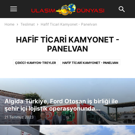
Home
Teslimat
Hafif Ticari Kamyonet - Panelvan
HAFIF TICARI KAMYONET -
PANELVAN
ÇEKICI-KAMYON-TREYLER
HAFIF TICARI KAMYONET - PANELVAN
KÜÇÜK KAMYON
MINIBÜS - MIDIBÜS
ŞEHIRIÇI OTOBÜSLER
ŞEHIRLER ARASI OTOBÜS
Algida Türkiye, Ford Otosan iş birliği ile
şehir içi lojistik operasyonunda...
21 Temmuz 2023