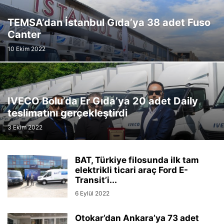
TEMSA’dan İstanbul Gıda’ya 38 adet Fuso
Canter
10 Ekim 2022
IVECO Bolu’da Er Gıda’ya 20 adet Daily
teslimatını gerçekleştirdi
3 Ekim 2022
BAT, Türkiye filosunda ilk tam
elektrikli ticari araç Ford E-
Transit’i...
6 Eylül 2022
Otokar’dan Ankara’ya 73 adet