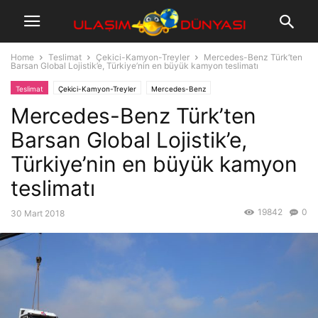
Home
Teslimat
Çekici-Kamyon-Treyler
Mercedes-Benz Türk’ten
Barsan Global Lojistik’e, Türkiye’nin en büyük kamyon teslimatı
Teslimat
Çekici-Kamyon-Treyler
Mercedes-Benz
Mercedes-Benz Türk’ten
Barsan Global Lojistik’e,
Türkiye’nin en büyük kamyon
teslimatı
19842
0
30 Mart 2018