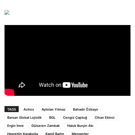
TAGS
Actros
Aytolan Yılmaz
Bahadır Özbayır
Barsan Global Lojistik
BGL
Cengiz Çaptuğ
Cihan Ekinci
Ergin İmre
Gülseren Zambak
Haluk Burçin Akı
Hayrettin Karaboğa
Kamil Barlın
Mengerler