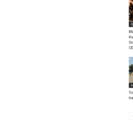
O
BM
Ku
Si
CE
S
To
tr