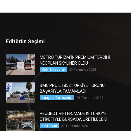
Editörün Seçimi
METRO TURİZM’İN PREMİUM TERCİHİ
NEOPLAN SKYLINER OLDU
30 Temmuz 2026
MAN & Neoplan
BMC PRO L 1852 TÜRKİYE TURUNU
BAŞARIYLA TAMAMLADI
29 Temmuz 2026
Karayolu Taşımacılığı
PEUGEOT RIFTER, MADE IN TÜRKİYE
ETİKETİYLE BURSA’DA ÜRETİLECEK!
27 Temmuz 2026
Hafif Ticari