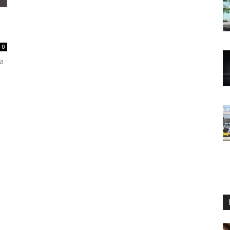
0
ma
u