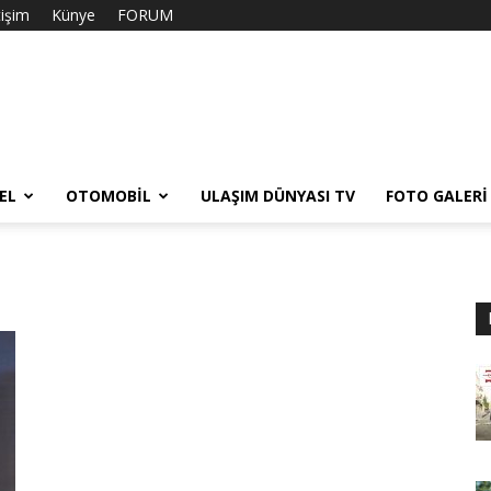
tişim
Künye
FORUM
EL
OTOMOBIL
ULAŞIM DÜNYASI TV
FOTO GALERI