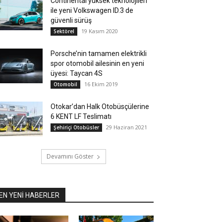
Continental yüksek teknolojileri
ile yeni Volkswagen ID.3 de
güvenli sürüş
19 Kasım 2020
Sektörel
Porsche’nin tamamen elektrikli
spor otomobil ailesinin en yeni
üyesi: Taycan 4S
16 Ekim 2019
Otomobil
Otokar’dan Halk Otobüsçülerine
6 KENT LF Teslimatı
29 Haziran 2021
Şehiriçi Otobüsler
Devamını Göster
EN YENİ HABERLER