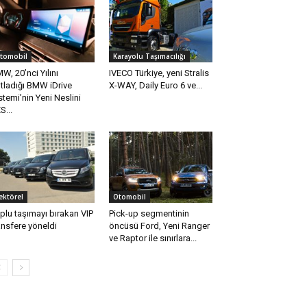
tomobil
Karayolu Taşımacılığı
W, 20’nci Yılını
IVECO Türkiye, yeni Stralis
tladığı BMW iDrive
X-WAY, Daily Euro 6 ve...
stemi’nin Yeni Neslini
S...
ektörel
Otomobil
plu taşımayı bırakan VIP
Pick-up segmentinin
ansfere yöneldi
öncüsü Ford, Yeni Ranger
ve Raptor ile sınırlara...