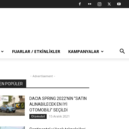
FUARLAR / ETKINLIKLER
KAMPANYALAR
- Advertisement -
EN POPÜLER
DACIA SPRING 2022’NİN “SATIN
ALINABİLECEK EN İYİ
OTOMOBİLİ” SEÇİLDİ
15 Aralık 2021
Otomobil