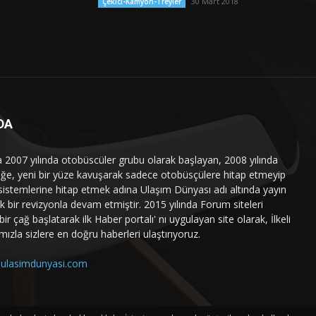
30 Mart 2018
Çekici-Kamyon-Treyler
DA
a 2007 yılında otobüscüler grubu olarak başlayan, 2008 yılında
liğe, yeni bir yüze kavuşarak sadece otobüsçülere hitap etmeyip
sistemlerine hitap etmek adına Ulaşım Dünyası adı altında yayın
 bir revizyonla devam etmiştir. 2015 yılında Forum siteleri
ir çağ başlatarak ilk Haber portalı' nı uygulayan site olarak, İlkeli
mızla sizlere en doğru haberleri ulaştırıyoruz.
ulasimdunyasi.com