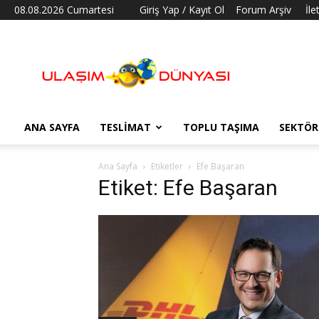
08.08.2026 Cumartesi
Giriş Yap / Kayıt Ol
Forum Arşiv
İle
Ulaşım
Dünyası
ANA SAYFA
TESLIMAT
TOPLU TAŞIMA
SEKTÖR
Ana Sayfa
Etiketler
Efe Başaran
Etiket: Efe Başaran