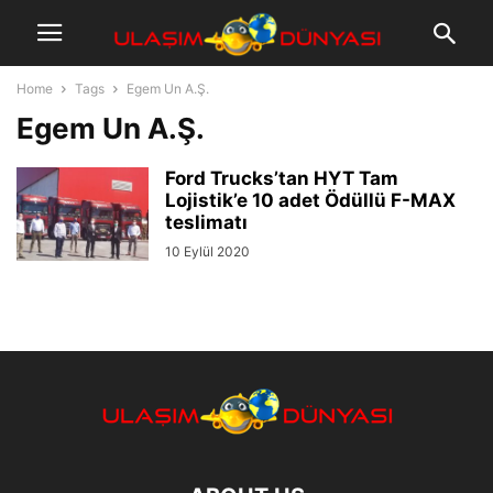
Home
Tags
Egem Un A.Ş.
Egem Un A.Ş.
Ford Trucks’tan HYT Tam
Lojistik’e 10 adet Ödüllü F-MAX
teslimatı
10 Eylül 2020