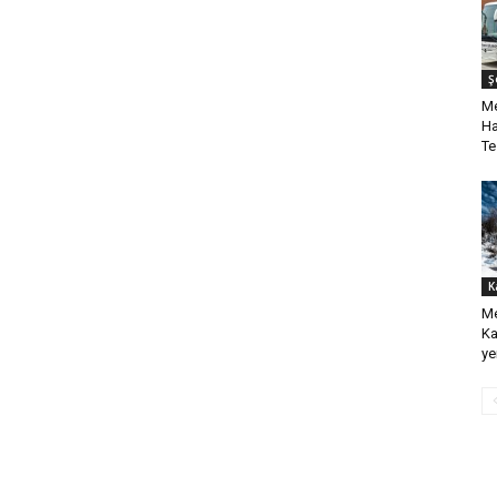
Ş
Me
Ha
Te
K
Me
Ka
ye