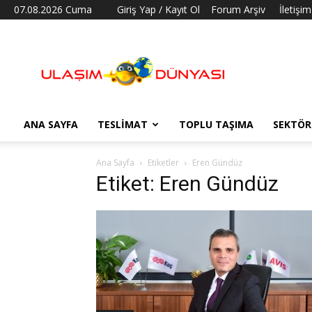
07.08.2026 Cuma
Giriş Yap / Kayıt Ol
Forum Arşiv
İletişim
Ulaşım
Dünyası
ANA SAYFA
TESLIMAT
TOPLU TAŞIMA
SEKTÖR
Ana Sayfa
Etiketler
Eren Gündüz
Etiket: Eren Gündüz