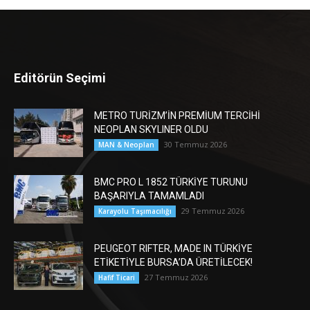
Editörün Seçimi
METRO TURİZM’İN PREMİUM TERCİHİ
NEOPLAN SKYLINER OLDU
30 Temmuz 2026
MAN & Neoplan
BMC PRO L 1852 TÜRKİYE TURUNU
BAŞARIYLA TAMAMLADI
29 Temmuz 2026
Karayolu Taşımacılığı
PEUGEOT RIFTER, MADE IN TÜRKİYE
ETİKETİYLE BURSA’DA ÜRETİLECEK!
27 Temmuz 2026
Hafif Ticari