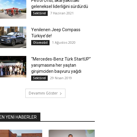
Petrol Ofisi, akaryakıttaki
geleneksel liderliğini sürdürdü
7 Haziran 2021
Sektörel
Yenilenen Jeep Compass
Türkiye’de!
1 Ağustos 2020
Otomobil
“Mercedes-Benz Türk StartUP”
yarışmasına her yaştan
girşimciden başvuru yağdı
29 Nisan 2019
Sektörel
Devamını Göster
EN YENİ HABERLER