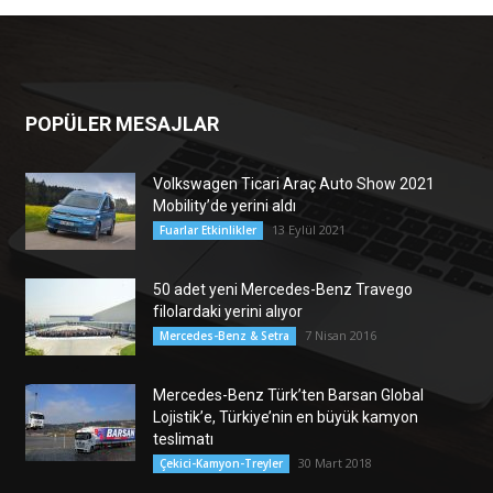
POPÜLER MESAJLAR
Volkswagen Ticari Araç Auto Show 2021
Mobility’de yerini aldı
13 Eylül 2021
Fuarlar Etkinlikler
50 adet yeni Mercedes-Benz Travego
filolardaki yerini alıyor
7 Nisan 2016
Mercedes-Benz & Setra
Mercedes-Benz Türk’ten Barsan Global
Lojistik’e, Türkiye’nin en büyük kamyon
teslimatı
30 Mart 2018
Çekici-Kamyon-Treyler