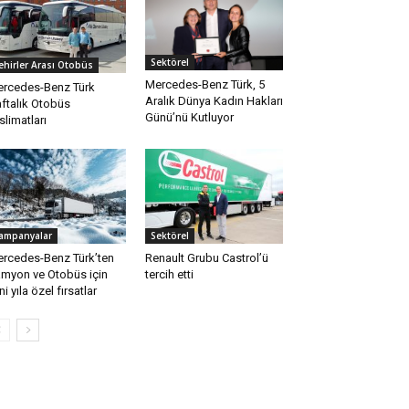
Sektörel
ehirler Arası Otobüs
Mercedes-Benz Türk, 5
rcedes-Benz Türk
Aralık Dünya Kadın Hakları
ftalık Otobüs
Günü’nü Kutluyor
slimatları
ampanyalar
Sektörel
rcedes-Benz Türk’ten
Renault Grubu Castrol’ü
myon ve Otobüs için
tercih etti
ni yıla özel fırsatlar