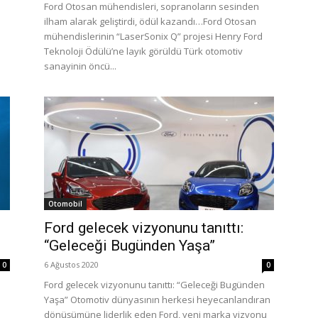
Ford Otosan mühendisleri, sopranoların sesinden
ilham alarak geliştirdi, ödül kazandı…Ford Otosan
mühendislerinin “LaserSonix Q” projesi Henry Ford
Teknoloji Ödülü’ne layık görüldü Türk otomotiv
sanayinin öncü...
Otomobil
Ford gelecek vizyonunu tanıttı:
“Geleceği Bugünden Yaşa”
6 Ağustos 2020
0
0
Ford gelecek vizyonunu tanıttı: “Geleceği Bugünden
Yaşa” Otomotiv dünyasının herkesi heyecanlandıran
dönüşümüne liderlik eden Ford, yeni marka vizyonu