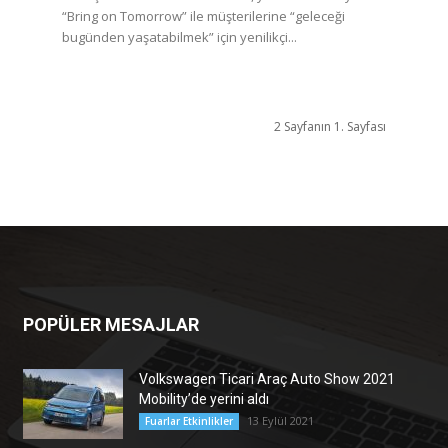
“Bring on Tomorrow” ile müşterilerine “geleceği
bugünden yaşatabilmek” için yenilikçi...
2 Sayfanın 1. Sayfası
POPÜLER MESAJLAR
Volkswagen Ticari Araç Auto Show 2021
Mobility’de yerini aldı
13 Eylül 2021
Fuarlar Etkinlikler