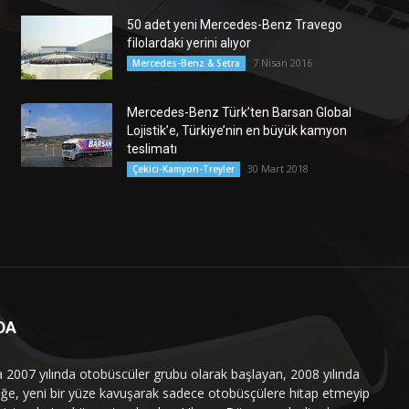
50 adet yeni Mercedes-Benz Travego
filolardaki yerini alıyor
7 Nisan 2016
Mercedes-Benz & Setra
Mercedes-Benz Türk’ten Barsan Global
Lojistik’e, Türkiye’nin en büyük kamyon
teslimatı
30 Mart 2018
Çekici-Kamyon-Treyler
DA
a 2007 yılında otobüscüler grubu olarak başlayan, 2008 yılında
liğe, yeni bir yüze kavuşarak sadece otobüsçülere hitap etmeyip