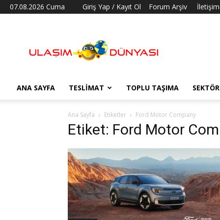
07.08.2026 Cuma
Giriş Yap / Kayıt Ol
Forum Arşiv
İletişim
Ulaşım
Dünyası
ANA SAYFA
TESLIMAT
TOPLU TAŞIMA
SEKTÖR
Ana Sayfa
Etiketler
Ford Motor Company
Etiket: Ford Motor Co