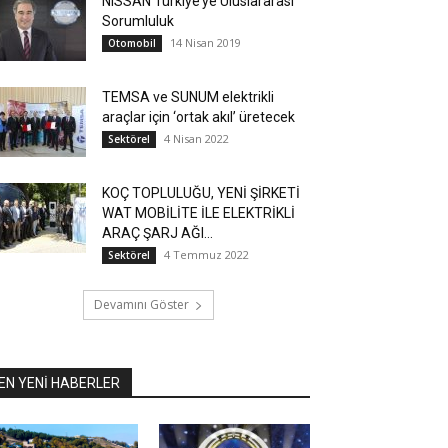
NISSAN Türkiye’ye Uluslararası
Sorumluluk
14 Nisan 2019
Otomobil
TEMSA ve SUNUM elektrikli
araçlar için ‘ortak akıl’ üretecek
4 Nisan 2022
Sektörel
KOÇ TOPLULUĞU, YENİ ŞİRKETİ
WAT MOBİLİTE İLE ELEKTRİKLİ
ARAÇ ŞARJ AĞI...
4 Temmuz 2022
Sektörel
Devamını Göster
EN YENİ HABERLER