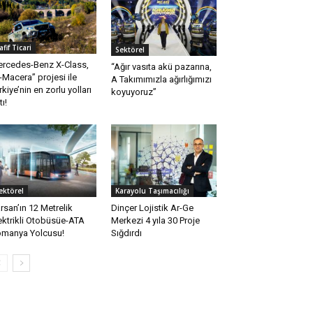
afif Ticari
Sektörel
rcedes-Benz X-Class,
“Ağır vasıta akü pazarına,
-Macera” projesi ile
A Takımımızla ağırlığımızı
rkiye’nin en zorlu yolları
koyuyoruz”
tı!
ektörel
Karayolu Taşımacılığı
rsan’ın 12 Metrelik
Dinçer Lojistik Ar-Ge
ektrikli Otobüsüe-ATA
Merkezi 4 yıla 30 Proje
manya Yolcusu!
Sığdırdı