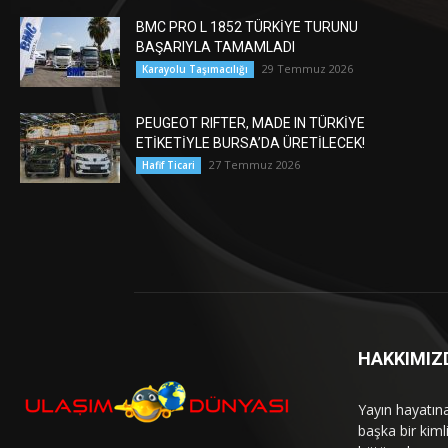
BMC PRO L 1852 TÜRKİYE TURUNU
BAŞARIYLA TAMAMLADI
29 Temmuz 2026
Karayolu Taşımacılığı
PEUGEOT RIFTER, MADE IN TÜRKİYE
ETİKETİYLE BURSA’DA ÜRETİLECEK!
27 Temmuz 2026
Hafif Ticari
HAKKIMIZ
Yayın hayatın
başka bir kim