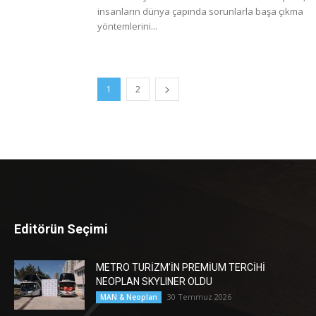
insanların dünya çapında sorunlarla başa çıkma
yöntemlerini...
1
2
Editörün Seçimi
METRO TURİZM’İN PREMİUM TERCİHİ
NEOPLAN SKYLINER OLDU
30 Temmuz 2026
MAN & Neoplan