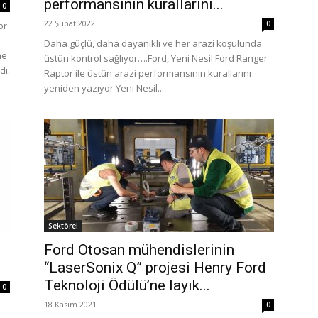
performansının kurallarını...
0
22 Şubat 2022
0
or
Daha güçlü, daha dayanıklı ve her arazi koşulunda
ne
üstün kontrol sağlıyor….Ford, Yeni Nesil Ford Ranger
dı.
Raptor ile üstün arazi performansının kurallarını
yeniden yazıyor Yeni Nesil...
Sektörel
Ford Otosan mühendislerinin
“LaserSonix Q” projesi Henry Ford
Teknoloji Ödülü’ne layık...
0
18 Kasım 2021
0