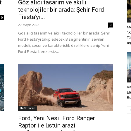
t
Göz alıcı tasarım ve akıllı
teknolojiler bir arada: Şehir Ford
Fiesta’yı...
0
H
27 Mayıs 2022
0
Me
“X
Göz alıcı tasarım ve akıllı teknolojiler bir arada: Şehir
Tü
Ford Fiesta’yı takip edecek B segmentinin sevilen
aş
modeli, cesur ve karakteristik özelliklere sahip Yeni
Ford Fiesta benzersiz...
S
Ka
El
Ro
Hafif Ticari
Ford, Yeni Nesil Ford Ranger
Raptor ile üstün arazi