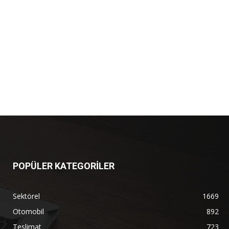
POPÜLER KATEGORİLER
Sektörel
1669
Otomobil
892
Teslimat
723