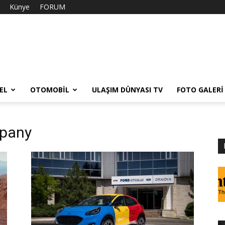
Künye
FORUM
EL
OTOMOBIL
ULAŞIM DÜNYASI TV
FOTO GALERI
mpany