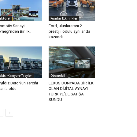
ektörel
Fuarlar Etkinlikler
omotiv Sanayii
Ford, uluslararası 2
rneği’nden Bir İlk!
prestijli ödülü aynı anda
kazandı…
ekici-Kamyon-Treyler
Otomobil
yıldız Beton’un Tercihi
LEXUS DÜNYADA BİR İLK
ania oldu
OLAN DİJİTAL AYNAYI
TÜRKİYE’DE SATIŞA
SUNDU