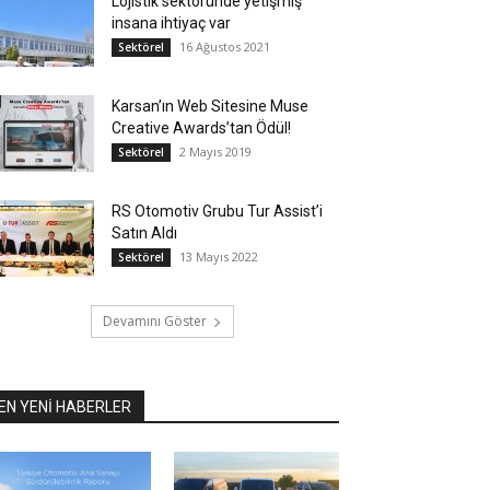
Lojistik sektöründe yetişmiş
insana ihtiyaç var
16 Ağustos 2021
Sektörel
Karsan’ın Web Sitesine Muse
Creative Awards’tan Ödül!
2 Mayıs 2019
Sektörel
RS Otomotiv Grubu Tur Assist’i
Satın Aldı
13 Mayıs 2022
Sektörel
Devamını Göster
EN YENİ HABERLER