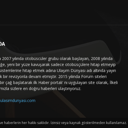
DA
a 2007 yılında otobüscüler grubu olarak başlayan, 2008 yılında
liğe, yeni bir yüze kavuşarak sadece otobüsçülere hitap etmeyip
sistemlerine hitap etmek adına Ulaşım Dünyası adı altında yayın
 bir revizyonla devam etmiştir. 2015 yılında Forum siteleri
ir çağ başlatarak ilk Haber portalı' nı uygulayan site olarak, İlkeli
mızla sizlere en doğru haberleri ulaştırıyoruz.
ulasimdunyasi.com
haberlerin her hakkı saklıdır. İzinsiz veya kaynak gösterilmeden kullanılamaz.