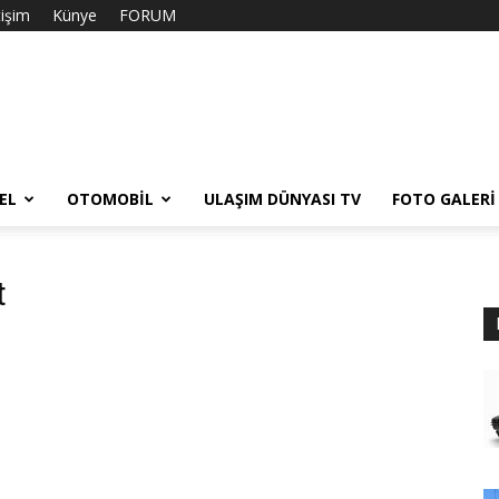
tişim
Künye
FORUM
EL
OTOMOBIL
ULAŞIM DÜNYASI TV
FOTO GALERI
t