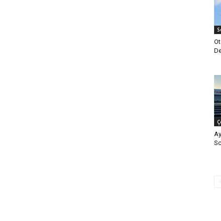
S
Ot
De
Ç
Ay
Sc