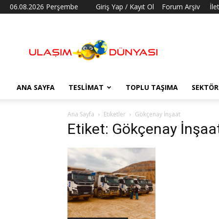
06.08.2026 Perşembe
Giriş Yap / Kayıt Ol
Forum Arşiv
İle
Ulaşım
Dünyası
ANA SAYFA
TESLIMAT
TOPLU TAŞIMA
SEKTÖR
Ana Sayfa
Etiketler
Gökçenay İnşaat
Etiket: Gökçenay İnşaa