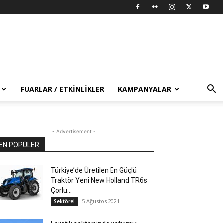
FUARLAR / ETKINLIKLER
KAMPANYALAR
- Advertisement -
EN POPÜLER
Türkiye’de Üretilen En Güçlü
Traktör Yeni New Holland TR6s
Çorlu...
5 Ağustos 2021
Sektörel