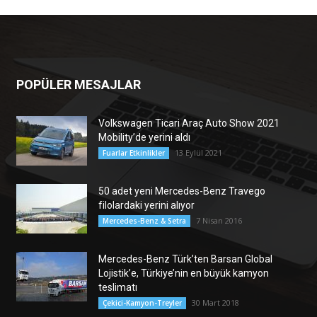
POPÜLER MESAJLAR
Volkswagen Ticari Araç Auto Show 2021
Mobility’de yerini aldı
13 Eylül 2021
Fuarlar Etkinlikler
50 adet yeni Mercedes-Benz Travego
filolardaki yerini alıyor
7 Nisan 2016
Mercedes-Benz & Setra
Mercedes-Benz Türk’ten Barsan Global
Lojistik’e, Türkiye’nin en büyük kamyon
teslimatı
30 Mart 2018
Çekici-Kamyon-Treyler