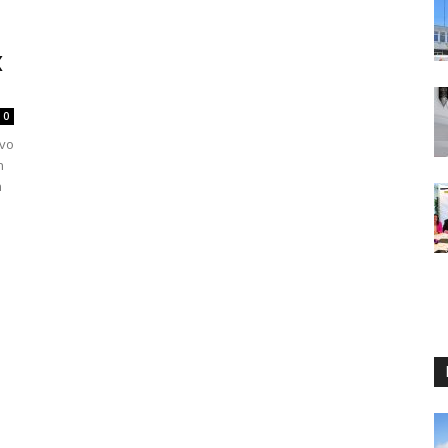
X
0
lvo
n
n