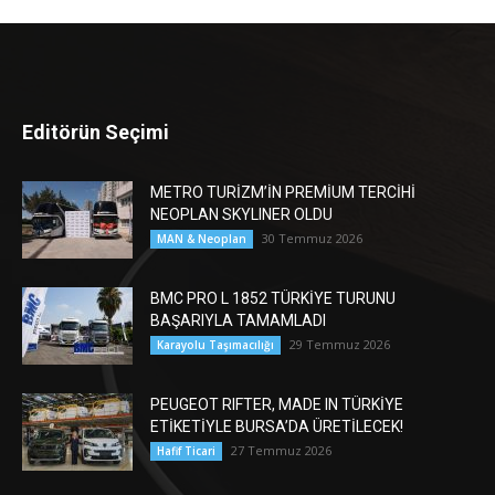
Editörün Seçimi
METRO TURİZM’İN PREMİUM TERCİHİ
NEOPLAN SKYLINER OLDU
30 Temmuz 2026
MAN & Neoplan
BMC PRO L 1852 TÜRKİYE TURUNU
BAŞARIYLA TAMAMLADI
29 Temmuz 2026
Karayolu Taşımacılığı
PEUGEOT RIFTER, MADE IN TÜRKİYE
ETİKETİYLE BURSA’DA ÜRETİLECEK!
27 Temmuz 2026
Hafif Ticari