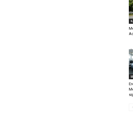
K
Me
Ac
M
Er
Me
si