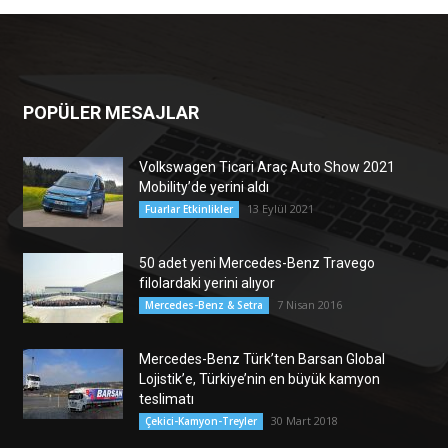
POPÜLER MESAJLAR
Volkswagen Ticari Araç Auto Show 2021
Mobility’de yerini aldı
13 Eylül 2021
Fuarlar Etkinlikler
50 adet yeni Mercedes-Benz Travego
filolardaki yerini alıyor
7 Nisan 2016
Mercedes-Benz & Setra
Mercedes-Benz Türk’ten Barsan Global
Lojistik’e, Türkiye’nin en büyük kamyon
teslimatı
30 Mart 2018
Çekici-Kamyon-Treyler