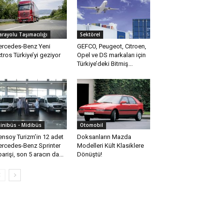
arayolu Taşımacılığı
Sektörel
rcedes-Benz Yeni
GEFCO, Peugeot, Citroen,
tros Türkiye’yi geziyor
Opel ve DS markaları için
Türkiye’deki Bitmiş...
inibüs - Midibüs
Otomobil
ensoy Turizm’in 12 adet
Doksanların Mazda
rcedes-Benz Sprinter
Modelleri Kült Klasiklere
parişi, son 5 aracın da...
Dönüştü!