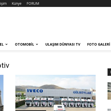
tişim
Künye
FORUM
EL
OTOMOBIL
ULAŞIM DÜNYASI TV
FOTO GALERI
tiv