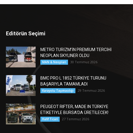
Editörün Seçimi
METRO TURİZM’İN PREMİUM TERCİHİ
NEOPLAN SKYLINER OLDU
30 Temmuz 2026
MAN & Neoplan
BMC PRO L 1852 TÜRKİYE TURUNU
BAŞARIYLA TAMAMLADI
29 Temmuz 2026
Karayolu Taşımacılığı
PEUGEOT RIFTER, MADE IN TÜRKİYE
ETİKETİYLE BURSA’DA ÜRETİLECEK!
27 Temmuz 2026
Hafif Ticari