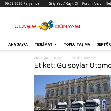
06.08.2026 Perşembe
Giriş Yap / Kayıt Ol
Forum Arşiv
İle
Ulaşım
Dünyası
ANA SAYFA
TESLIMAT
TOPLU TAŞIMA
SEKTÖR
Ana Sayfa
Etiketler
Gülsoylar Otomotiv
Etiket: Gülsoylar Otomo