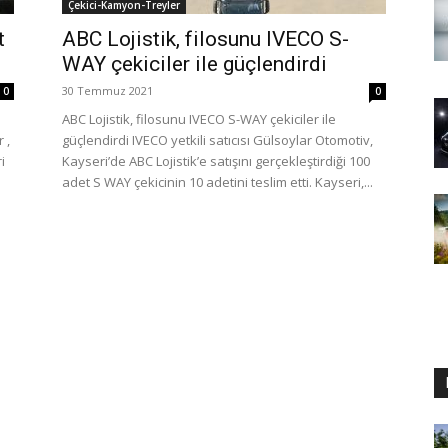
Çekici-Kamyon-Treyler
t
ABC Lojistik, filosunu IVECO S-
WAY çekiciler ile güçlendirdi
30 Temmuz 2021
0
0
ABC Lojistik, filosunu IVECO S-WAY çekiciler ile
 ,
güçlendirdi IVECO yetkili satıcısı Gülsoylar Otomotiv,
i
Kayseri’de ABC Lojistik’e satışını gerçekleştirdiği 100
adet S WAY çekicinin 10 adetini teslim etti. Kayseri,...