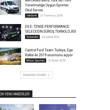
Mercedes-Benz Türk’ten Yeni
Yönetmeliğe Uygun Sprinter
Okul Servisi
27 Temmuz 2018
Sektörel
DS E-TENSE PERFORMANCE:
GELECEĞİN SÜRÜŞ TEKNOLOJİSİ
26 Şubat 2022
Otomobil
Castrol Ford Team Türkiye, Ege
Rallisi ile 2019 sezonunu açıyor
12 Nisan 2019
Motor Sporları
Devamını Göster
EN YENİ HABERLER