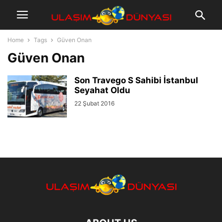
Home
Tags
Güven Onan
Güven Onan
Son Travego S Sahibi İstanbul
Seyahat Oldu
22 Şubat 2016