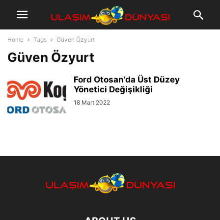
Home
Tags
Güven Özyurt
Güven Özyurt
Ford Otosan’da Üst Düzey
Yönetici Değişikliği
18 Mart 2022