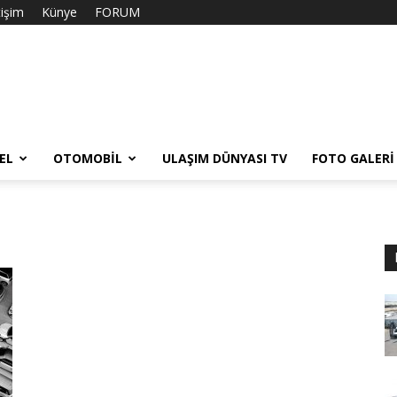
tişim
Künye
FORUM
EL
OTOMOBIL
ULAŞIM DÜNYASI TV
FOTO GALERI