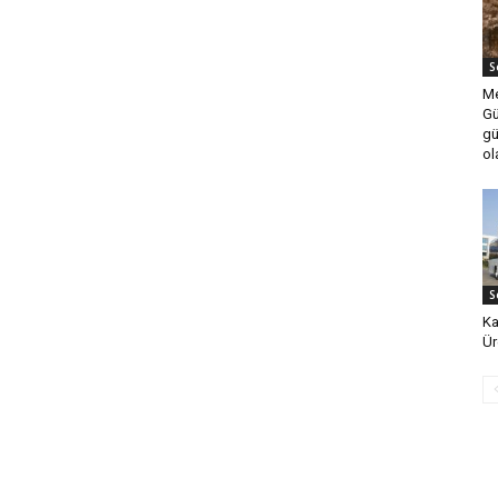
S
Me
Gü
gü
ol
S
Ka
Ür