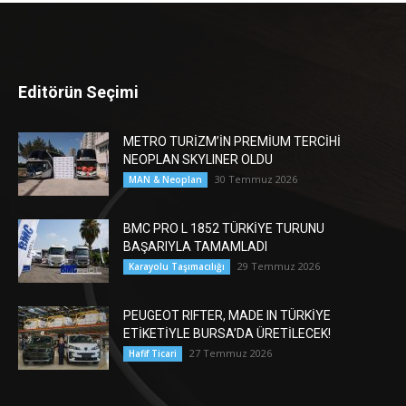
Editörün Seçimi
METRO TURİZM’İN PREMİUM TERCİHİ
NEOPLAN SKYLINER OLDU
30 Temmuz 2026
MAN & Neoplan
BMC PRO L 1852 TÜRKİYE TURUNU
BAŞARIYLA TAMAMLADI
29 Temmuz 2026
Karayolu Taşımacılığı
PEUGEOT RIFTER, MADE IN TÜRKİYE
ETİKETİYLE BURSA’DA ÜRETİLECEK!
27 Temmuz 2026
Hafif Ticari