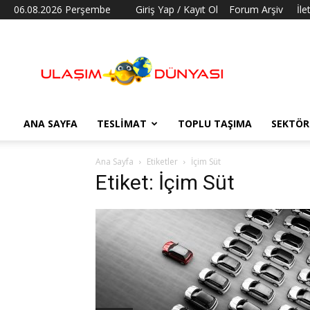
06.08.2026 Perşembe
Giriş Yap / Kayıt Ol
Forum Arşiv
İle
Ulaşım
Dünyası
ANA SAYFA
TESLIMAT
TOPLU TAŞIMA
SEKTÖR
Ana Sayfa
Etiketler
İçim Süt
Etiket: İçim Süt