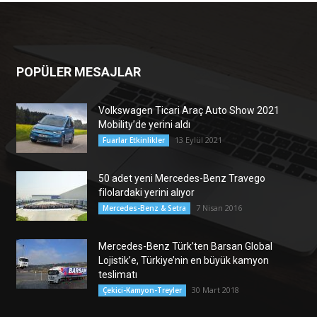
POPÜLER MESAJLAR
Volkswagen Ticari Araç Auto Show 2021
Mobility’de yerini aldı
13 Eylül 2021
Fuarlar Etkinlikler
50 adet yeni Mercedes-Benz Travego
filolardaki yerini alıyor
7 Nisan 2016
Mercedes-Benz & Setra
Mercedes-Benz Türk’ten Barsan Global
Lojistik’e, Türkiye’nin en büyük kamyon
teslimatı
30 Mart 2018
Çekici-Kamyon-Treyler