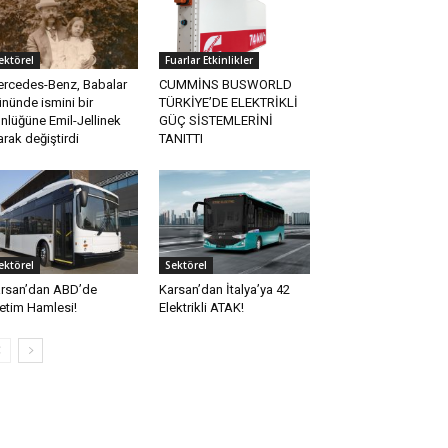
ektörel
Fuarlar Etkinlikler
rcedes-Benz, Babalar
CUMMİNS BUSWORLD
nünde ismini bir
TÜRKİYE’DE ELEKTRİKLİ
nlüğüne Emil-Jellinek
GÜÇ SİSTEMLERİNİ
arak değiştirdi
TANITTI
ektörel
Sektörel
rsan’dan ABD’de
Karsan’dan İtalya’ya 42
etim Hamlesi!
Elektrikli ATAK!