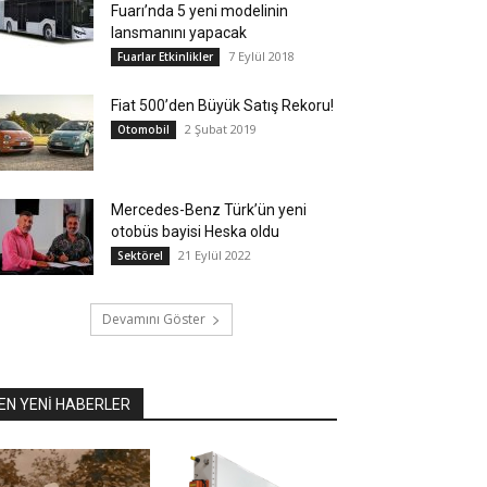
Fuarı’nda 5 yeni modelinin
lansmanını yapacak
7 Eylül 2018
Fuarlar Etkinlikler
Fiat 500’den Büyük Satış Rekoru!
2 Şubat 2019
Otomobil
Mercedes-Benz Türk’ün yeni
otobüs bayisi Heska oldu
21 Eylül 2022
Sektörel
Devamını Göster
EN YENİ HABERLER