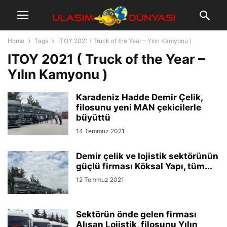
Home
Tags
ITOY 2021 ( Truck of the Year – Yılın Kamyonu )
ITOY 2021 ( Truck of the Year –
Yılın Kamyonu )
Karadeniz Hadde Demir Çelik,
filosunu yeni MAN çekicilerle
büyüttü
14 Temmuz 2021
Demir çelik ve lojistik sektörünün
güçlü firması Köksal Yapı, tüm...
12 Temmuz 2021
Sektörün önde gelen firması
Alışan Lojistik, filosunu Yılın