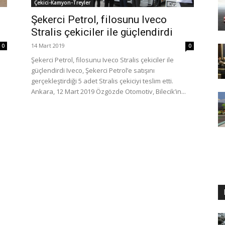
Çekici-Kamyon-Treyler
Şekerci Petrol, filosunu Iveco
Stralis çekiciler ile güçlendirdi
14 Mart 2019
0
0
Şekerci Petrol, filosunu Iveco Stralis çekiciler ile
güçlendirdi Iveco, Şekerci Petrol’e satışını
gerçekleştirdiği 5 adet Stralis çekiciyi teslim etti.
Ankara, 12 Mart 2019 Özgözde Otomotiv, Bilecik’in...