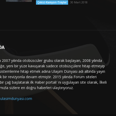
30 Mart 2018
Çekici-Kamyon-Treyler
DA
a 2007 yılında otobüscüler grubu olarak başlayan, 2008 yılında
liğe, yeni bir yüze kavuşarak sadece otobüsçülere hitap etmeyip
sistemlerine hitap etmek adına Ulaşım Dünyası adı altında yayın
 bir revizyonla devam etmiştir. 2015 yılında Forum siteleri
ir çağ başlatarak ilk Haber portalı' nı uygulayan site olarak, İlkeli
mızla sizlere en doğru haberleri ulaştırıyoruz.
ulasimdunyasi.com