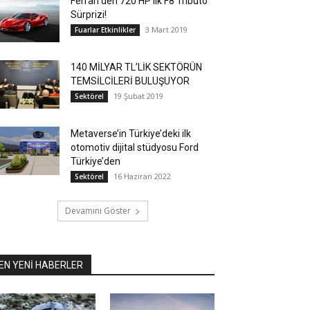
Ferrari’den 720 HP’lik F8 Tributo
Sürprizi!
3 Mart 2019
Fuarlar Etkinlikler
140 MİLYAR TL’LİK SEKTÖRÜN
TEMSİLCİLERİ BULUŞUYOR
19 Şubat 2019
Sektörel
Metaverse’in Türkiye’deki ilk
otomotiv dijital stüdyosu Ford
Türkiye’den
16 Haziran 2022
Sektörel
Devamını Göster
EN YENİ HABERLER