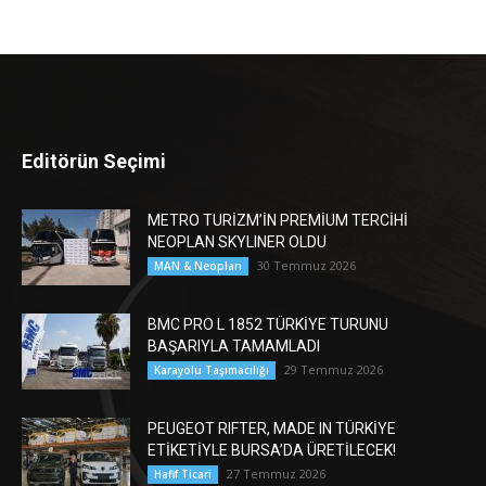
Editörün Seçimi
METRO TURİZM’İN PREMİUM TERCİHİ
NEOPLAN SKYLINER OLDU
30 Temmuz 2026
MAN & Neoplan
BMC PRO L 1852 TÜRKİYE TURUNU
BAŞARIYLA TAMAMLADI
29 Temmuz 2026
Karayolu Taşımacılığı
PEUGEOT RIFTER, MADE IN TÜRKİYE
ETİKETİYLE BURSA’DA ÜRETİLECEK!
27 Temmuz 2026
Hafif Ticari