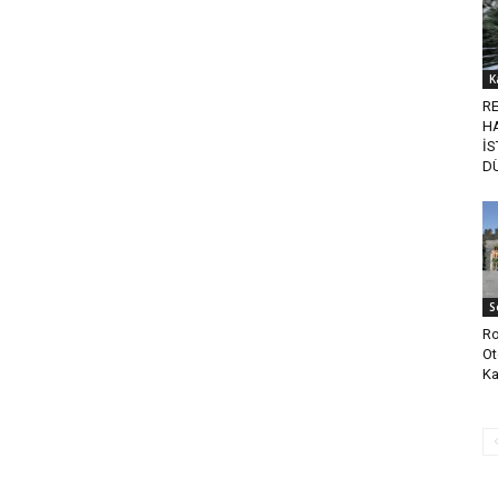
K
R
H
İ
D
S
Ro
Ot
Ka