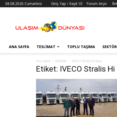
08.08.2026 Cumartesi
Giriş Yap / Kayıt Ol
Forum Arşiv
İle
Ulaşım
Dünyası
ANA SAYFA
TESLIMAT
TOPLU TAŞIMA
SEKTÖR
Ana Sayfa
Etiketler
IVECO Stralis Hi Way
Etiket: IVECO Stralis H