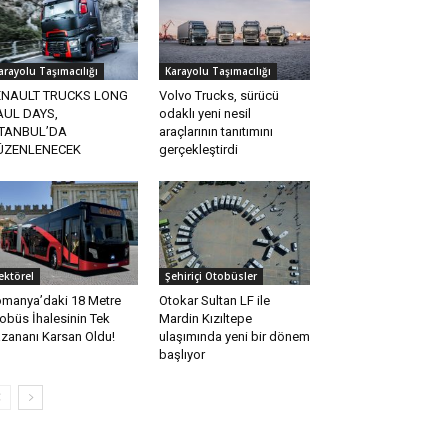
arayolu Taşımacılığı
Karayolu Taşımacılığı
ENAULT TRUCKS LONG
Volvo Trucks, sürücü
AUL DAYS,
odaklı yeni nesil
STANBUL’DA
araçlarının tanıtımını
ÜZENLENECEK
gerçekleştirdi
ektörel
Şehiriçi Otobüsler
manya’daki 18 Metre
Otokar Sultan LF ile
obüs İhalesinin Tek
Mardin Kızıltepe
zananı Karsan Oldu!
ulaşımında yeni bir dönem
başlıyor