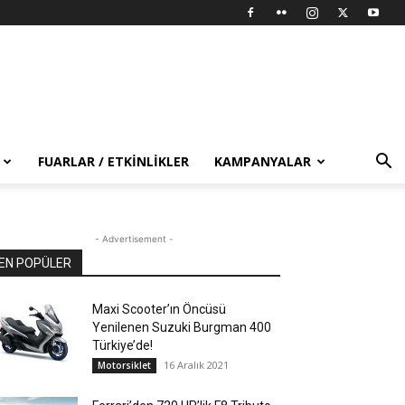
FUARLAR / ETKINLIKLER
KAMPANYALAR
- Advertisement -
EN POPÜLER
Maxi Scooter’ın Öncüsü
Yenilenen Suzuki Burgman 400
Türkiye’de!
16 Aralık 2021
Motorsiklet