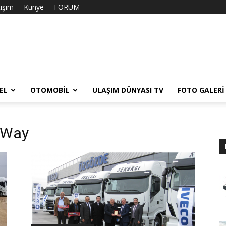
tişim
Künye
FORUM
EL
OTOMOBIL
ULAŞIM DÜNYASI TV
FOTO GALERI
i Way