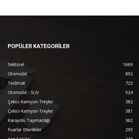
POPÜLER KATEGORİLER
Sektörel
1669
Otomobil
892
Teslimat
723
Otomobil - SUV
524
Çekici-Kamyon-Treyler
382
Çekici-Kamyon-Treyler
381
Karayolu Taşımacılığı
362
Fuarlar Etkinlikler
295
Yan Sanayi
243