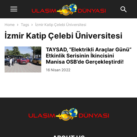
Home
Tags
İzmir Katip Çelebi Üniversitesi
İzmir Katip Çelebi Üniversitesi
TAYSAD, “Elektrikli Araçlar Günü”
Etkinlik Serisinin İkincisini
Manisa OSB’de Gerçekleştirdi!
16 Nisan 2022