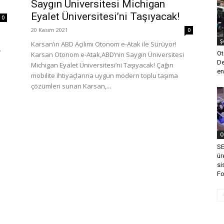
Saygın Üniversitesi Michigan
Eyalet Üniversitesi’ni Taşıyacak!
0
20 Kasım 2021
0
Ş
Karsan’ın ABD Açılımı Otonom e-Atak ile Sürüyor!
’
Ot
Karsan Otonom e-Atak,ABD’nin Saygın Üniversitesi
De
Michigan Eyalet Üniversitesi’ni Taşıyacak! Çağın
en
mobilite ihtiyaçlarına uygun modern toplu taşıma
çözümleri sunan Karsan,...
O
SE
ür
si
Fo