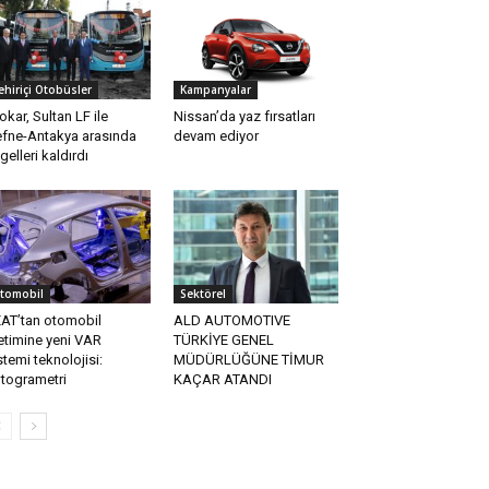
ehiriçi Otobüsler
Kampanyalar
okar, Sultan LF ile
Nissan’da yaz fırsatları
fne-Antakya arasında
devam ediyor
gelleri kaldırdı
tomobil
Sektörel
AT’tan otomobil
ALD AUTOMOTIVE
etimine yeni VAR
TÜRKİYE GENEL
stemi teknolojisi:
MÜDÜRLÜĞÜNE TİMUR
togrametri
KAÇAR ATANDI