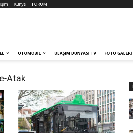
tişim
Künye
FORUM
EL
OTOMOBIL
ULAŞIM DÜNYASI TV
FOTO GALERI
 e-Atak