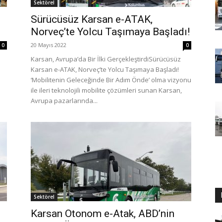
Sektörel
Sürücüsüz Karsan e-ATAK,
Norveç’te Yolcu Taşımaya Başladı!
20 Mayıs 2022
0
0
Karsan, Avrupa’da Bir İlki GerçekleştirdiSürücüsüz
Karsan e-ATAK, Norveç’te Yolcu Taşımaya Başladı!
‘Mobilitenin Geleceğinde Bir Adım Önde’ olma vizyonu
ile ileri teknolojili mobilite çözümleri sunan Karsan,
Avrupa pazarlarında...
Sektörel
Karsan Otonom e-Atak, ABD’nin