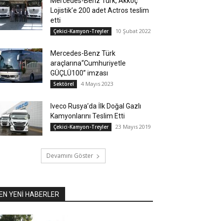
Mercedes-Benz Türk, Akkoç
Lojistik’e 200 adet Actros teslim
etti
10 Şubat 2022
Çekici-Kamyon-Treyler
Mercedes-Benz Türk
araçlarına“Cumhuriyetle
GÜÇLÜ100” imzası
4 Mayıs 2023
Sektörel
Iveco Rusya’da İlk Doğal Gazlı
Kamyonlarını Teslim Etti
23 Mayıs 2019
Çekici-Kamyon-Treyler
Devamını Göster
EN YENİ HABERLER