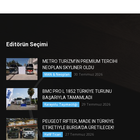
Editörün Seçimi
METRO TURİZM’İN PREMİUM TERCİHİ
NEOPLAN SKYLINER OLDU
30 Temmuz 2026
MAN & Neoplan
BMC PRO L 1852 TÜRKİYE TURUNU
BAŞARIYLA TAMAMLADI
29 Temmuz 2026
Karayolu Taşımacılığı
PEUGEOT RIFTER, MADE IN TÜRKİYE
ETİKETİYLE BURSA’DA ÜRETİLECEK!
27 Temmuz 2026
Hafif Ticari