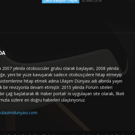
30 Mart 2018
Çekici-Kamyon-Treyler
DA
a 2007 yılında otobüscüler grubu olarak başlayan, 2008 yılında
liğe, yeni bir yüze kavuşarak sadece otobüsçülere hitap etmeyip
sistemlerine hitap etmek adına Ulaşım Dünyası adı altında yayın
 bir revizyonla devam etmiştir. 2015 yılında Forum siteleri
ir çağ başlatarak ilk Haber portalı' nı uygulayan site olarak, İlkeli
mızla sizlere en doğru haberleri ulaştırıyoruz.
ulasimdunyasi.com