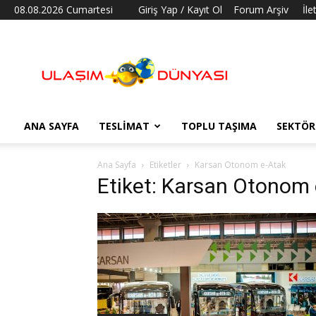
08.08.2026 Cumartesi
Giriş Yap / Kayıt Ol
Forum Arşiv
İle
Ulaşım
Dünyası
ANA SAYFA
TESLIMAT
TOPLU TAŞIMA
SEKTÖR
Ana Sayfa
Etiketler
Karsan Otonom e-Atak
Etiket: Karsan Otonom