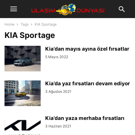
Home
Tags
KIA Sportage
KIA Sportage
Kia’dan mayıs ayına özel fırsatlar
5 Mayıs 2022
Kia’da yaz fırsatları devam ediyor
3 Ağustos 2021
Kia’dan yaza merhaba fırsatları
3 Haziran 2021