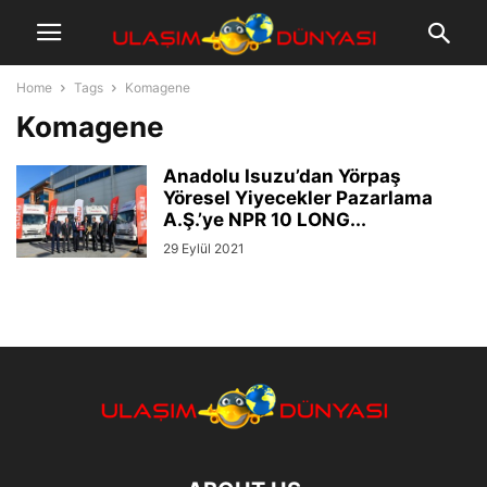
Home
Tags
Komagene
Komagene
Anadolu Isuzu’dan Yörpaş
Yöresel Yiyecekler Pazarlama
A.Ş.’ye NPR 10 LONG...
29 Eylül 2021