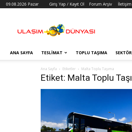
09.08.2026 Pazar
Giriş Yap / Kayıt Ol
Forum Arşiv
İletişim
Ulaşım
Dünyası
ANA SAYFA
TESLIMAT
TOPLU TAŞIMA
SEKTÖR
Ana Sayfa
Etiketler
Malta Toplu Taşıma
Etiket: Malta Toplu Ta