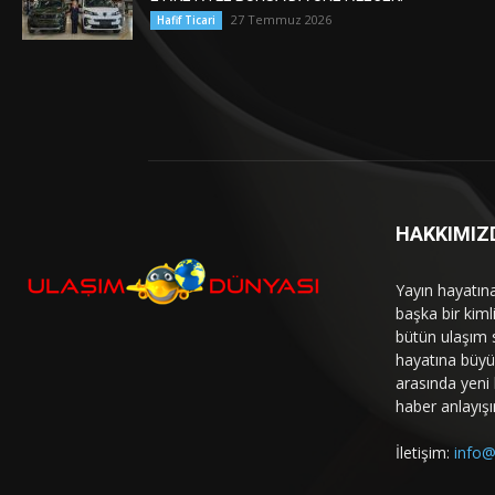
27 Temmuz 2026
Hafif Ticari
HAKKIMIZ
Yayın hayatın
başka bir kim
bütün ulaşım 
hayatına büyük
arasında yeni b
haber anlayışı
İletişim:
info@