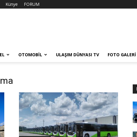
Künye
FORUM
EL
OTOMOBIL
ULAŞIM DÜNYASI TV
FOTO GALERI
şıma