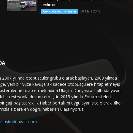
teslimatı
30 Mart 2018
Çekici-Kamyon-Treyler
DA
a 2007 yılında otobüscüler grubu olarak başlayan, 2008 yılında
liğe, yeni bir yüze kavuşarak sadece otobüsçülere hitap etmeyip
sistemlerine hitap etmek adına Ulaşım Dünyası adı altında yayın
 bir revizyonla devam etmiştir. 2015 yılında Forum siteleri
ir çağ başlatarak ilk Haber portalı' nı uygulayan site olarak, İlkeli
mızla sizlere en doğru haberleri ulaştırıyoruz.
ulasimdunyasi.com