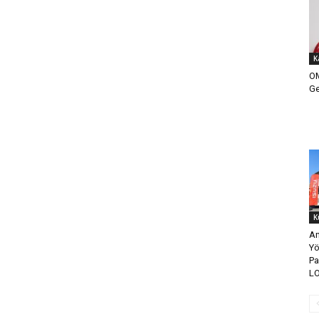
K
OM
Ge
K
An
Yö
Pa
LO