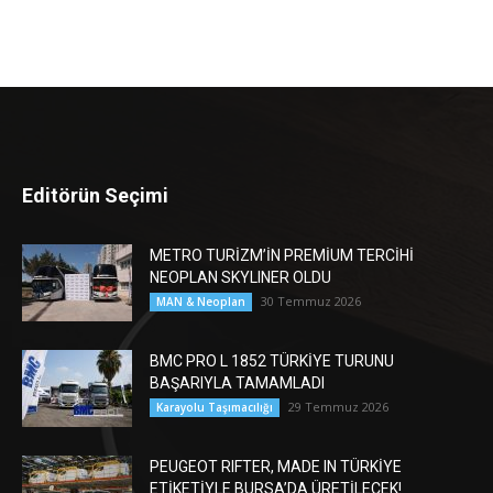
Editörün Seçimi
METRO TURİZM’İN PREMİUM TERCİHİ
NEOPLAN SKYLINER OLDU
30 Temmuz 2026
MAN & Neoplan
BMC PRO L 1852 TÜRKİYE TURUNU
BAŞARIYLA TAMAMLADI
29 Temmuz 2026
Karayolu Taşımacılığı
PEUGEOT RIFTER, MADE IN TÜRKİYE
ETİKETİYLE BURSA’DA ÜRETİLECEK!