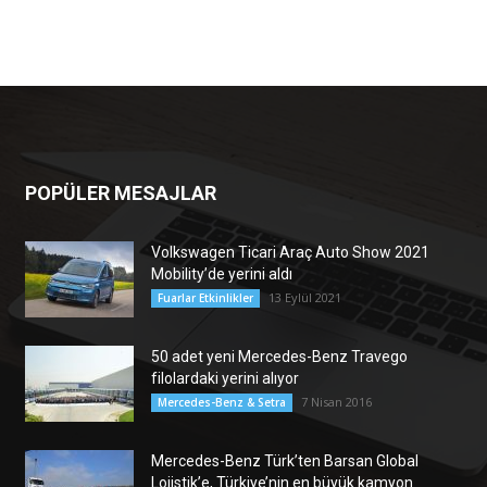
POPÜLER MESAJLAR
Volkswagen Ticari Araç Auto Show 2021
Mobility’de yerini aldı
13 Eylül 2021
Fuarlar Etkinlikler
50 adet yeni Mercedes-Benz Travego
filolardaki yerini alıyor
7 Nisan 2016
Mercedes-Benz & Setra
Mercedes-Benz Türk’ten Barsan Global
Lojistik’e, Türkiye’nin en büyük kamyon