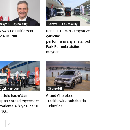
arayolu Taşımacılığı
Karayolu Taşımacılığı
SAN Lojistik’e Yeni
Renault Trucks kamyon ve
nel Müdür
çekiciler,
performanslarıyla İstanbul
Park Formula pistine
meydan...
üçük Kamyon
Otomobil
adolu Isuzu’dan
Grand Cherokee
rpaş Yöresel Yiyecekler
Trackhawk Sonbaharda
zarlama A.Ş.’ye NPR 10
Türkiye’de!
NG...