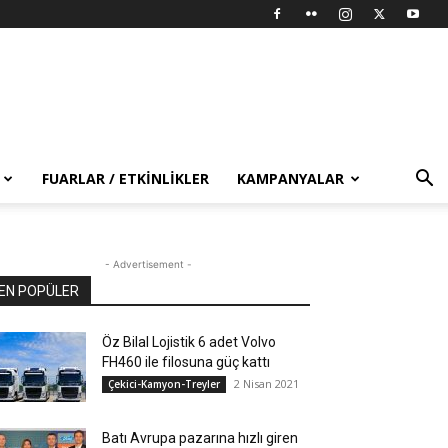
FUARLAR / ETKINLIKLER
KAMPANYALAR
- Advertisement -
EN POPÜLER
Öz Bilal Lojistik 6 adet Volvo
FH460 ile filosuna güç kattı
2 Nisan 2021
Çekici-Kamyon-Treyler
Batı Avrupa pazarına hızlı giren