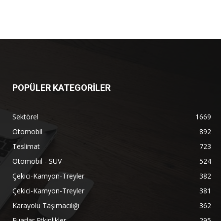
POPÜLER KATEGORİLER
Sektörel
1669
Otomobil
892
Teslimat
723
Otomobil - SUV
524
Çekici-Kamyon-Treyler
382
Çekici-Kamyon-Treyler
381
Karayolu Taşımacılığı
362
Fuarlar Etkinlikler
295