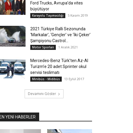
Ford Trucks, Avrupa’da vites
büyütüyor
5 Kasım 2019
Karayolu Taşımacılığı
2021 Türkiye Ralli Sezonunda
‘Markalar’, ‘Gençler’ ve ‘İki Çeker’
Şampiyonu Castrol...
1 Aralık 2021
Motor Sporları
Mercedes-Benz Türk’ten Az-Al
Turizm’e 20 adet Sprinter okul
servisi teslimatı
13 Eylül 2017
Minibüs - Midibüs
Devamını Göster
EN YENİ HABERLER