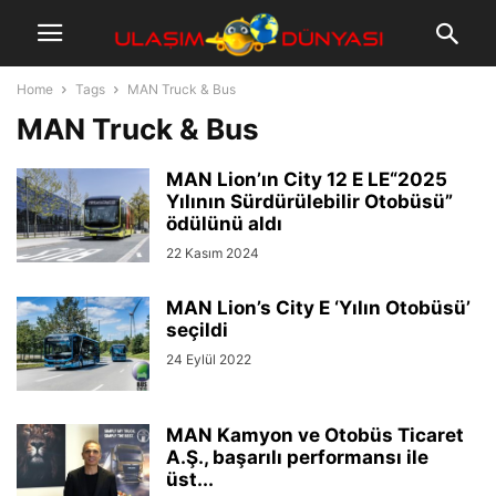
Home
Tags
MAN Truck & Bus
MAN Truck & Bus
MAN Lion’ın City 12 E LE“2025
Yılının Sürdürülebilir Otobüsü”
ödülünü aldı
22 Kasım 2024
MAN Lion’s City E ‘Yılın Otobüsü’
seçildi
24 Eylül 2022
MAN Kamyon ve Otobüs Ticaret
A.Ş., başarılı performansı ile
üst...