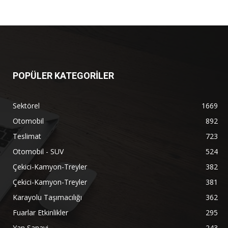
POPÜLER KATEGORİLER
Sektörel
1669
Otomobil
892
Teslimat
723
Otomobil - SUV
524
Çekici-Kamyon-Treyler
382
Çekici-Kamyon-Treyler
381
Karayolu Taşımacılığı
362
Fuarlar Etkinlikler
295
Yan Sanayi
243