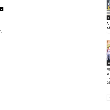
0
Ş
An
Af
n,
to
O
P
YE
SW
G