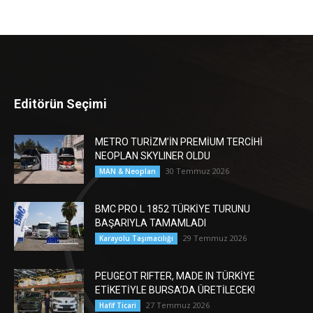
Editörün Seçimi
METRO TURİZM’İN PREMİUM TERCİHİ
NEOPLAN SKYLINER OLDU
30 Temmuz 2026
MAN & Neoplan
BMC PRO L 1852 TÜRKİYE TURUNU
BAŞARIYLA TAMAMLADI
29 Temmuz 2026
Karayolu Taşımacılığı
PEUGEOT RIFTER, MADE IN TÜRKİYE
ETİKETİYLE BURSA’DA ÜRETİLECEK!
27 Temmuz 2026
Hafif Ticari