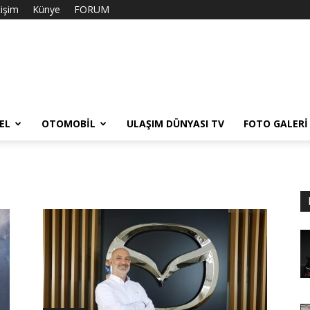
tişim
Künye
FORUM
EL
OTOMOBIL
ULAŞIM DÜNYASI TV
FOTO GALERI