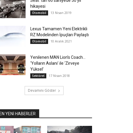
Seat’ tan 6o saniyede 50 yıl
hikayesi
13 Nisan 2019
Otomobil
Lexus Tamamen Yeni Elektrikli
RZ Modelinden İpuçları Paylaştı
10 Aralık 2021
Otomobil
Yenilenen MAN Lion’s Coach…
‘Yolların Aslanı’ ile ‘Zirveye
Yüksel’
17 Nisan 2018
Sektörel
Devamını Göster
EN YENİ HABERLER