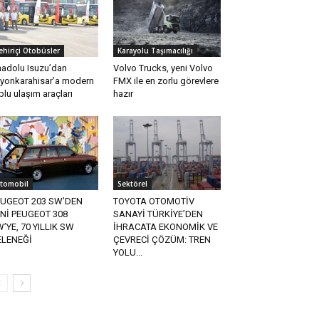
ehiriçi Otobüsler
Karayolu Taşımacılığı
adolu Isuzu’dan
Volvo Trucks, yeni Volvo
yonkarahisar’a modern
FMX ile en zorlu görevlere
plu ulaşım araçları
hazır
tomobil
Sektörel
EUGEOT 203 SW’DEN
TOYOTA OTOMOTİV
Nİ PEUGEOT 308
SANAYİ TÜRKİYE’DEN
’YE, 70 YILLIK SW
İHRACATA EKONOMİK VE
ELENEĞİ
ÇEVRECİ ÇÖZÜM: TREN
YOLU...