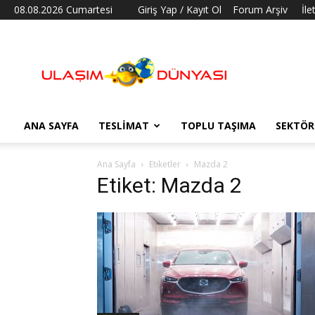
08.08.2026 Cumartesi
Giriş Yap / Kayıt Ol
Forum Arşiv
İle
Ulaşım
Dünyası
ANA SAYFA
TESLIMAT
TOPLU TAŞIMA
SEKTÖR
Ana Sayfa
Etiketler
Mazda 2
Etiket: Mazda 2