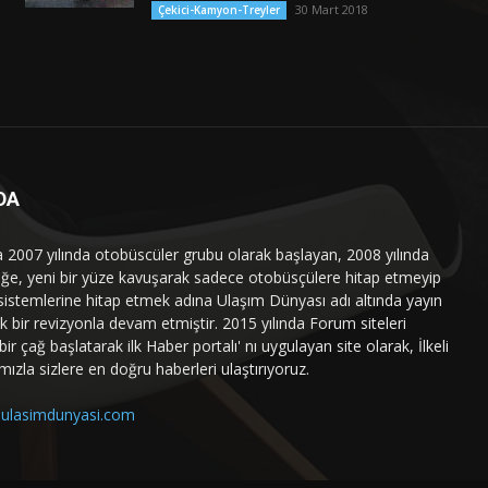
30 Mart 2018
Çekici-Kamyon-Treyler
DA
a 2007 yılında otobüscüler grubu olarak başlayan, 2008 yılında
liğe, yeni bir yüze kavuşarak sadece otobüsçülere hitap etmeyip
sistemlerine hitap etmek adına Ulaşım Dünyası adı altında yayın
 bir revizyonla devam etmiştir. 2015 yılında Forum siteleri
ir çağ başlatarak ilk Haber portalı' nı uygulayan site olarak, İlkeli
mızla sizlere en doğru haberleri ulaştırıyoruz.
ulasimdunyasi.com