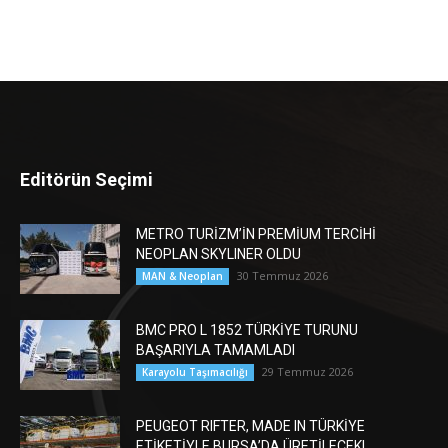
Editörün Seçimi
METRO TURİZM’İN PREMİUM TERCİHİ
NEOPLAN SKYLINER OLDU
30 Temmuz 2026
MAN & Neoplan
BMC PRO L 1852 TÜRKİYE TURUNU
BAŞARIYLA TAMAMLADI
29 Temmuz 2026
Karayolu Taşımacılığı
PEUGEOT RIFTER, MADE IN TÜRKİYE
ETİKETİYLE BURSA’DA ÜRETİLECEK!