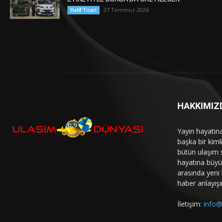
27 Temmuz 2026
Hafif Ticari
HAKKIMIZ
Yayın hayatın
başka bir kim
bütün ulaşım 
hayatına büyük
arasında yeni b
haber anlayışı
İletişim:
info@