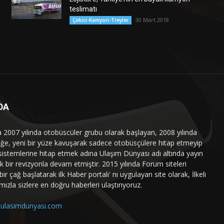
teslimatı
30 Mart 2018
Çekici-Kamyon-Treyler
DA
a 2007 yılında otobüscüler grubu olarak başlayan, 2008 yılında
liğe, yeni bir yüze kavuşarak sadece otobüsçülere hitap etmeyip
sistemlerine hitap etmek adına Ulaşım Dünyası adı altında yayın
 bir revizyonla devam etmiştir. 2015 yılında Forum siteleri
ir çağ başlatarak ilk Haber portalı' nı uygulayan site olarak, İlkeli
mızla sizlere en doğru haberleri ulaştırıyoruz.
ulasimdunyasi.com