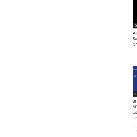
O
Al
Sa
Gr
S
St
SD
Li
Ür