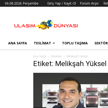
06.08.2026 Perşembe
Giriş Yap / Kayıt Ol
Forum Arşiv
İle
Ulaşım
Dünyası
ANA SAYFA
TESLIMAT
TOPLU TAŞIMA
SEKTÖR
Ana Sayfa
Etiketler
Melikşah Yüksel
Etiket: Melikşah Yüksel