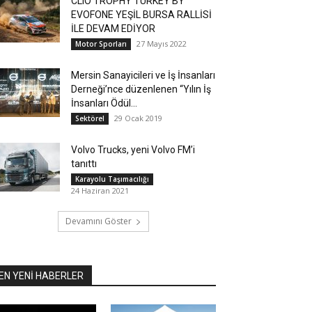
CLIO TROPHY TURKEY BY
EVOFONE YEŞİL BURSA RALLİSİ
İLE DEVAM EDİYOR
27 Mayıs 2022
Motor Sporları
Mersin Sanayicileri ve İş İnsanları
Derneği’nce düzenlenen “Yılın İş
İnsanları Ödül...
29 Ocak 2019
Sektörel
Volvo Trucks, yeni Volvo FM’i
tanıttı
Karayolu Taşımacılığı
24 Haziran 2021
Devamını Göster
EN YENİ HABERLER