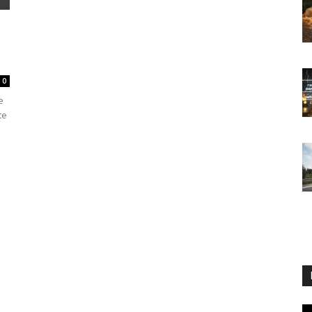
-
0
e
te