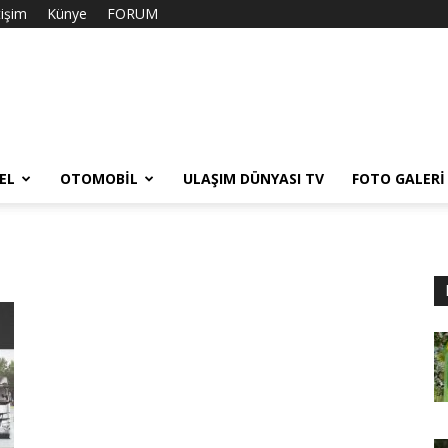
tişim
Künye
FORUM
EL
OTOMOBIL
ULAŞIM DÜNYASI TV
FOTO GALERI