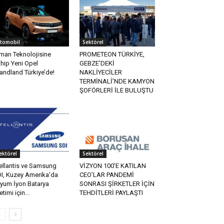
tomobil
Sektörel
man Teknolojisine
PROMETEON TÜRKİYE,
hip Yeni Opel
GEBZE’DEKİ
andland Türkiye’de!
NAKLİYECİLER
TERMİNALİ’NDE KAMYON
ŞOFÖRLERİ İLE BULUŞTU
ektörel
Sektörel
ellantis ve Samsung
VİZYON 100’E KATILAN
I, Kuzey Amerika’da
CEO’LAR PANDEMİ
tyum İyon Batarya
SONRASI ŞİRKETLER İÇİN
etimi için...
TEHDİTLERİ PAYLAŞTI