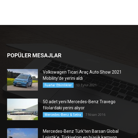
POPÜLER MESAJLAR
Volkswagen Ticari Araç Auto Show 2021
Mobility’de yerini aldı
13 Eylül 2021
Fuarlar Etkinlikler
50 adet yeni Mercedes-Benz Travego
filolardaki yerini alıyor
7 Nisan 2016
Mercedes-Benz & Setra
Mercedes-Benz Türk’ten Barsan Global
Lojistik’e, Türkiye’nin en büyük kamyon