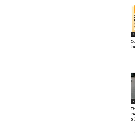
K
Co
ka
K
T
P
G