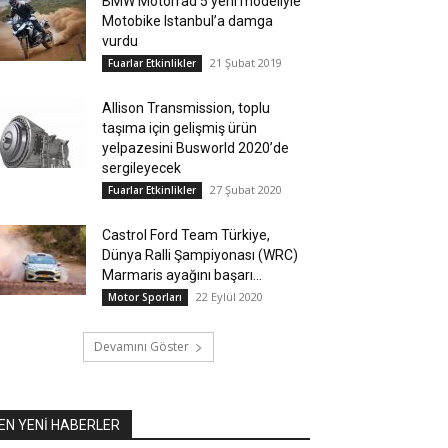
BMW Motorrad 5 yeni modeliyle
Motobike Istanbul’a damga
vurdu
21 Şubat 2019
Fuarlar Etkinlikler
Allison Transmission, toplu
taşıma için gelişmiş ürün
yelpazesini Busworld 2020’de
sergileyecek
27 Şubat 2020
Fuarlar Etkinlikler
Castrol Ford Team Türkiye,
Dünya Ralli Şampiyonası (WRC)
Marmaris ayağını başarı...
22 Eylül 2020
Motor Sporları
Devamını Göster
EN YENİ HABERLER