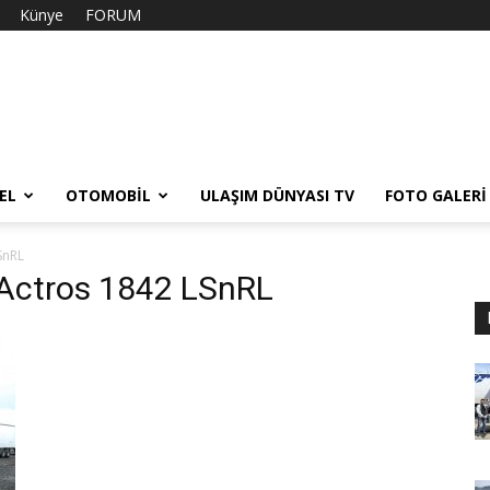
Künye
FORUM
EL
OTOMOBIL
ULAŞIM DÜNYASI TV
FOTO GALERI
SnRL
 Actros 1842 LSnRL