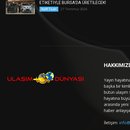
ETİKETİYLE BURSA’DA ÜRETİLECEK!
27 Temmuz 2026
Hafif Ticari
HAKKIMIZ
Yayın hayatın
başka bir kim
bütün ulaşım 
hayatına büyük
arasında yeni b
haber anlayışı
İletişim:
info@