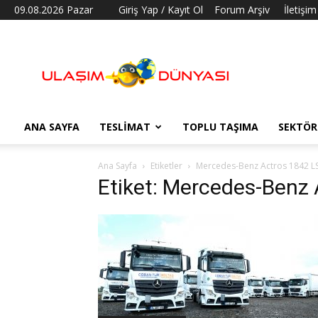
09.08.2026 Pazar
Giriş Yap / Kayıt Ol
Forum Arşiv
İletişim
Ulaşım
Dünyası
ANA SAYFA
TESLIMAT
TOPLU TAŞIMA
SEKTÖR
Ana Sayfa
Etiketler
Mercedes-Benz Actros 1842 L
Etiket: Mercedes-Benz