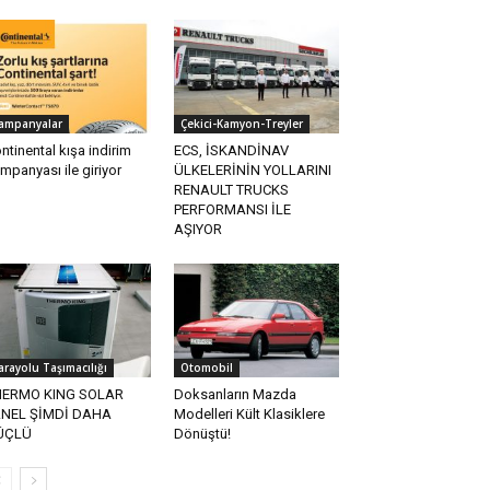
ampanyalar
Çekici-Kamyon-Treyler
ntinental kışa indirim
ECS, İSKANDİNAV
mpanyası ile giriyor
ÜLKELERİNİN YOLLARINI
RENAULT TRUCKS
PERFORMANSI İLE
AŞIYOR
arayolu Taşımacılığı
Otomobil
HERMO KING SOLAR
Doksanların Mazda
ANEL ŞİMDİ DAHA
Modelleri Kült Klasiklere
ÜÇLÜ
Dönüştü!