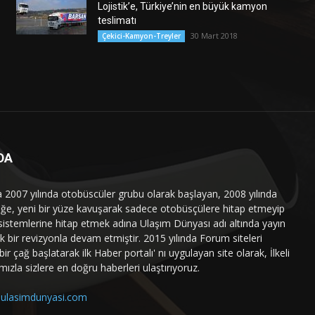
Lojistik’e, Türkiye’nin en büyük kamyon
teslimatı
30 Mart 2018
Çekici-Kamyon-Treyler
DA
a 2007 yılında otobüscüler grubu olarak başlayan, 2008 yılında
liğe, yeni bir yüze kavuşarak sadece otobüsçülere hitap etmeyip
sistemlerine hitap etmek adına Ulaşım Dünyası adı altında yayın
 bir revizyonla devam etmiştir. 2015 yılında Forum siteleri
ir çağ başlatarak ilk Haber portalı' nı uygulayan site olarak, İlkeli
mızla sizlere en doğru haberleri ulaştırıyoruz.
ulasimdunyasi.com