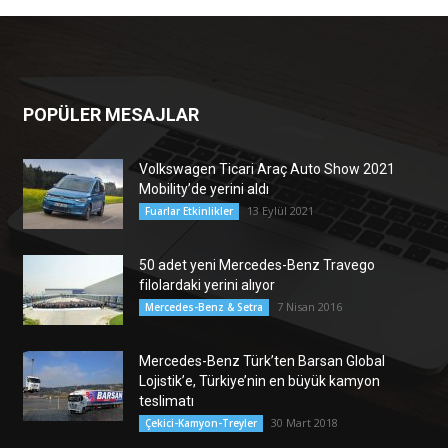
POPÜLER MESAJLAR
Volkswagen Ticari Araç Auto Show 2021
Mobility’de yerini aldı
13 Eylül 2021
Fuarlar Etkinlikler
50 adet yeni Mercedes-Benz Travego
filolardaki yerini alıyor
7 Nisan 2016
Mercedes-Benz & Setra
Mercedes-Benz Türk’ten Barsan Global
Lojistik’e, Türkiye’nin en büyük kamyon
teslimatı
30 Mart 2018
Çekici-Kamyon-Treyler