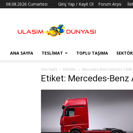
08.08.2026 Cumartesi
Giriş Yap / Kayıt Ol
Forum Arşiv
İle
Ulaşım
Dünyası
ANA SAYFA
TESLIMAT
TOPLU TAŞIMA
SEKTÖR
Ana Sayfa
Etiketler
Mercedes-Benz Actros L 1848 
Etiket: Mercedes-Benz 