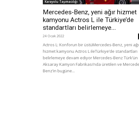
Karayolu Taşımacılığı
Mercedes-Benz, yeni ağır hizmet
kamyonu Actros L ile Türkiye’de
standartları belirlemeye...
24 Ocak 2022
Actros L: Konforun bir üstüMercedes-Benz, yeni ağı
hizmet kamyonu Actros L ileTürkiye’de standartları
belirlemeye devam ediyor Mercedes-Benz Türk’ün
Aksaray Kamyon Fabrikası’nda üretilen ve Merced
Benz’in bugüne...