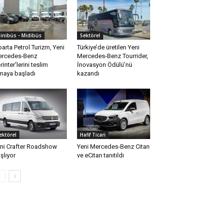
inibüs - Midibüs
Sektörel
parta Petrol Turizm, Yeni
Türkiye’de üretilen Yeni
rcedes-Benz
Mercedes-Benz Tourrider,
rinter’lerini teslim
İnovasyon Ödülü’nü
maya başladı
kazandı
ektörel
Hafif Ticari
ni Crafter Roadshow
Yeni Mercedes-Benz Citan
şlıyor
ve eCitan tanıtıldı