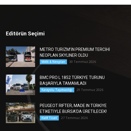
Editörün Seçimi
METRO TURİZM’İN PREMİUM TERCİHİ
NEOPLAN SKYLINER OLDU
30 Temmuz 2026
MAN & Neoplan
BMC PRO L 1852 TÜRKİYE TURUNU
BAŞARIYLA TAMAMLADI
29 Temmuz 2026
Karayolu Taşımacılığı
PEUGEOT RIFTER, MADE IN TÜRKİYE
ETİKETİYLE BURSA’DA ÜRETİLECEK!
27 Temmuz 2026
Hafif Ticari