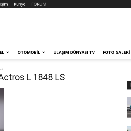
tişim
Künye
FORUM
EL
OTOMOBIL
ULAŞIM DÜNYASI TV
FOTO GALERI
LS
Actros L 1848 LS