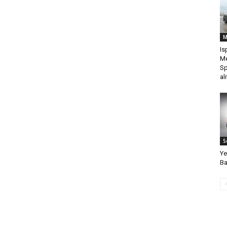
M
Is
Me
Sp
al
S
Ye
Ba