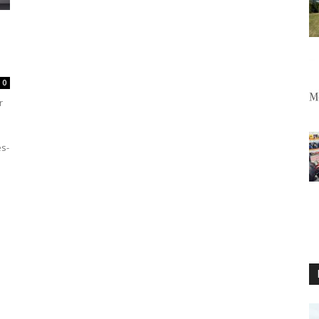
0
r
es-