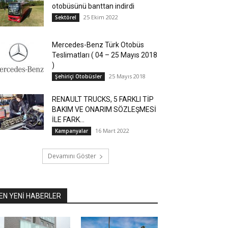
otobüsünü banttan indirdi
25 Ekim 2022
Sektörel
Mercedes-Benz Türk Otobüs
Teslimatları ( 04 – 25 Mayıs 2018
)
25 Mayıs 2018
Şehiriçi Otobüsler
RENAULT TRUCKS, 5 FARKLI TİP
BAKIM VE ONARIM SÖZLEŞMESİ
İLE FARK...
16 Mart 2022
Kampanyalar
Devamını Göster
EN YENİ HABERLER