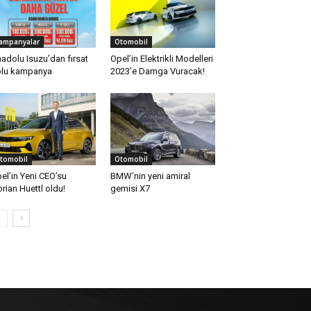
ampanyalar
Otomobil
adolu Isuzu’dan fırsat
Opel’in Elektrikli Modelleri
lu kampanya
2023’e Damga Vuracak!
tomobil
Otomobil
el’in Yeni CEO’su
BMW’nin yeni amiral
orian Huettl oldu!
gemisi X7