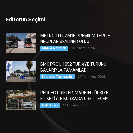
Editörün Seçimi
METRO TURİZM’İN PREMİUM TERCİHİ
NEOPLAN SKYLINER OLDU
30 Temmuz 2026
MAN & Neoplan
BMC PRO L 1852 TÜRKİYE TURUNU
BAŞARIYLA TAMAMLADI
29 Temmuz 2026
Karayolu Taşımacılığı
PEUGEOT RIFTER, MADE IN TÜRKİYE
ETİKETİYLE BURSA’DA ÜRETİLECEK!
27 Temmuz 2026
Hafif Ticari