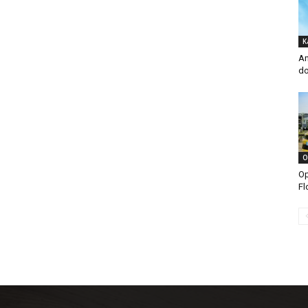
K
An
do
O
Op
Fl