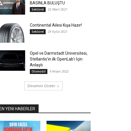
BASINLA BULUŞTU
22 Mart 2021
Sektörel
Continental Ailesi Kışa Hazır!
29 Eylül 2021
Sektörel
Opel ve Darmstadt Üniversitesi,
Stellantis’in ilk OpenLab’ı İçin
Anlaştı
6 Nisan 2022
Otomobil
Devamını Göster
EN YENİ HABERLER