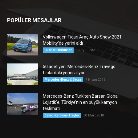
POPÜLER MESAJLAR
Volkswagen Ticari Araç Auto Show 2021
Mobility’de yerini aldı
13 Eylül 2021
Fuarlar Etkinlikler
50 adet yeni Mercedes-Benz Travego
filolardaki yerini alıyor
7 Nisan 2016
Mercedes-Benz & Setra
Mercedes-Benz Türk’ten Barsan Global
Lojistik’e, Türkiye’nin en büyük kamyon
teslimatı
30 Mart 2018
Çekici-Kamyon-Treyler