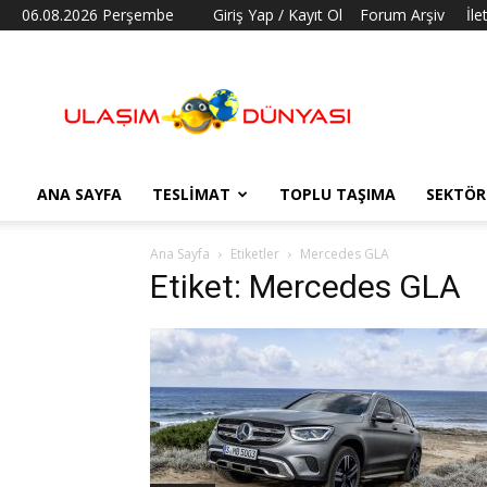
06.08.2026 Perşembe
Giriş Yap / Kayıt Ol
Forum Arşiv
İle
Ulaşım
Dünyası
ANA SAYFA
TESLIMAT
TOPLU TAŞIMA
SEKTÖR
Ana Sayfa
Etiketler
Mercedes GLA
Etiket: Mercedes GLA