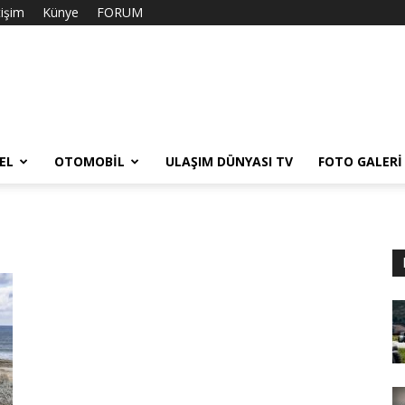
tişim
Künye
FORUM
EL
OTOMOBIL
ULAŞIM DÜNYASI TV
FOTO GALERI