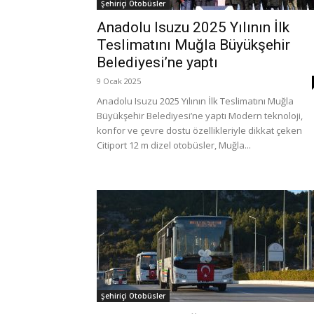
Şehiriçi Otobüsler
Anadolu Isuzu 2025 Yılının İlk
Teslimatını Muğla Büyükşehir
Belediyesi’ne yaptı
9 Ocak 2025
Anadolu Isuzu 2025 Yılının İlk Teslimatını Muğla
Büyükşehir Belediyesi’ne yaptı Modern teknoloji,
konfor ve çevre dostu özellikleriyle dikkat çeken
Citiport 12 m dizel otobüsler, Muğla...
Şehiriçi Otobüsler