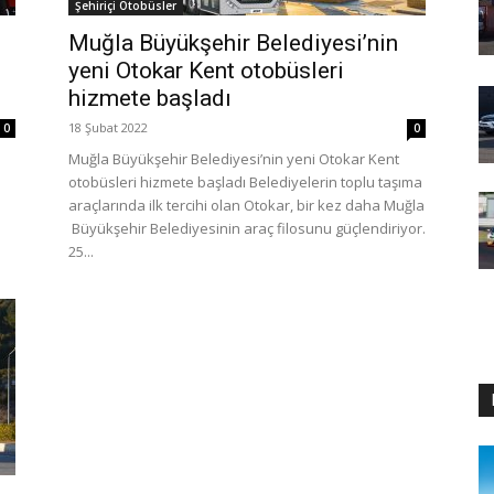
Şehiriçi Otobüsler
Muğla Büyükşehir Belediyesi’nin
yeni Otokar Kent otobüsleri
hizmete başladı
18 Şubat 2022
0
0
Muğla Büyükşehir Belediyesi’nin yeni Otokar Kent
otobüsleri hizmete başladı Belediyelerin toplu taşıma
araçlarında ilk tercihi olan Otokar, bir kez daha Muğla
Büyükşehir Belediyesinin araç filosunu güçlendiriyor.
25...