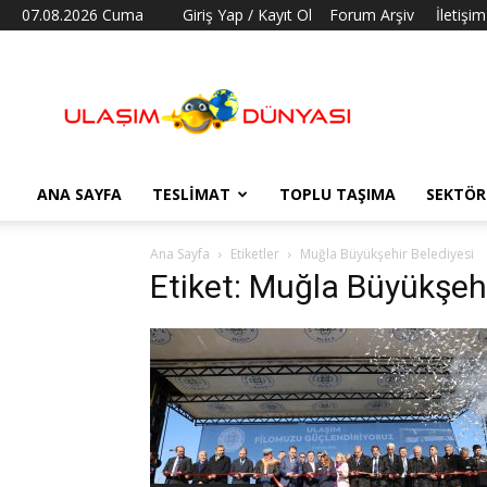
07.08.2026 Cuma
Giriş Yap / Kayıt Ol
Forum Arşiv
İletişim
Ulaşım
Dünyası
ANA SAYFA
TESLIMAT
TOPLU TAŞIMA
SEKTÖR
Ana Sayfa
Etiketler
Muğla Büyükşehir Belediyesi
Etiket: Muğla Büyükşehi