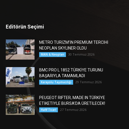
Editörün Seçimi
METRO TURİZM’İN PREMİUM TERCİHİ
NEOPLAN SKYLINER OLDU
30 Temmuz 2026
MAN & Neoplan
BMC PRO L 1852 TÜRKİYE TURUNU
BAŞARIYLA TAMAMLADI
29 Temmuz 2026
Karayolu Taşımacılığı
PEUGEOT RIFTER, MADE IN TÜRKİYE
ETİKETİYLE BURSA’DA ÜRETİLECEK!
27 Temmuz 2026
Hafif Ticari