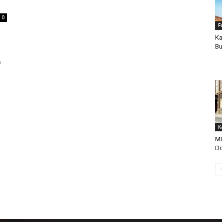
0
F
Ka
Bu
y
K
MI
Dö