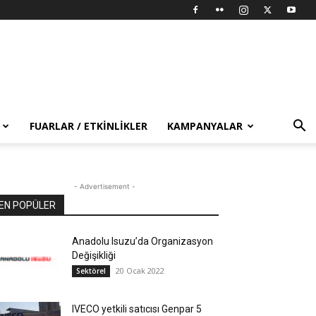
FUARLAR / ETKINLIKLER
KAMPANYALAR
- Advertisement -
EN POPÜLER
Anadolu Isuzu’da Organizasyon
Değişikliği
20 Ocak 2022
Sektörel
IVECO yetkili satıcısı Genpar 5