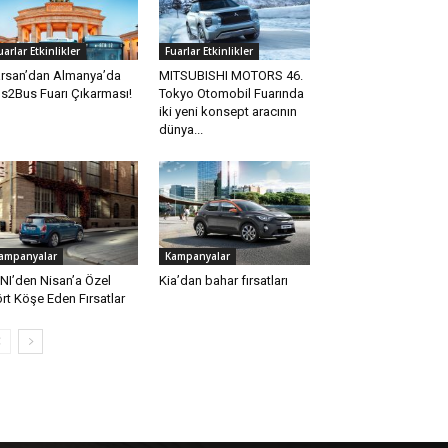
uarlar Etkinlikler
Fuarlar Etkinlikler
rsan’dan Almanya’da
MITSUBISHI MOTORS 46.
s2Bus Fuarı Çıkarması!
Tokyo Otomobil Fuarında
iki yeni konsept aracının
dünya...
ampanyalar
Kampanyalar
NI’den Nisan’a Özel
Kia’dan bahar fırsatları
rt Köşe Eden Fırsatlar