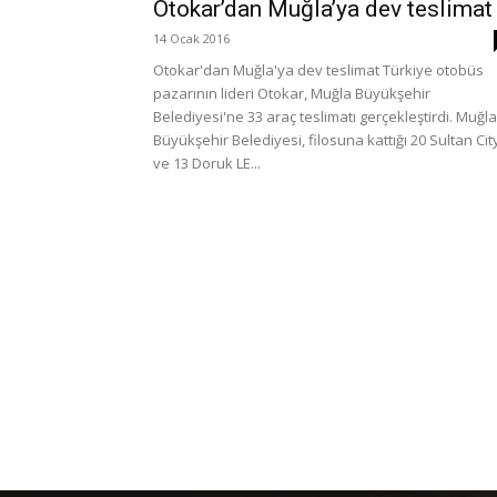
Otokar’dan Muğla’ya dev teslimat
14 Ocak 2016
Otokar'dan Muğla'ya dev teslimat Türkiye otobüs
pazarının lideri Otokar, Muğla Büyükşehir
Belediyesi'ne 33 araç teslimatı gerçekleştirdi. Muğla
Büyükşehir Belediyesi, filosuna kattığı 20 Sultan Cit
ve 13 Doruk LE...