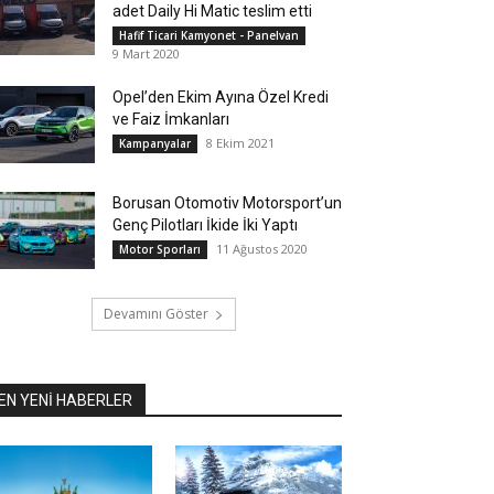
adet Daily Hi Matic teslim etti
Hafif Ticari Kamyonet - Panelvan
9 Mart 2020
Opel’den Ekim Ayına Özel Kredi
ve Faiz İmkanları
8 Ekim 2021
Kampanyalar
Borusan Otomotiv Motorsport’un
Genç Pilotları İkide İki Yaptı
11 Ağustos 2020
Motor Sporları
Devamını Göster
EN YENİ HABERLER