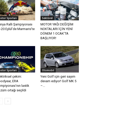
otor Sporları
Sektörel
nya Ralli Şampiyonası
MOTOR YAĞI DEĞİŞİM
-20 Eylül’de Marmaris’te
NOKTALARI İÇİN YENİ
DÖNEM 1 OCAK’TA
BAŞLIYOR!
otor Sporları
Otomobil
ektriksel çekim:
Yeni Golf için geri sayım
odyear, ERA
devam ediyor! Golf MK 5
mpiyonası’nın lastik
–...
züm ortağı seçildi