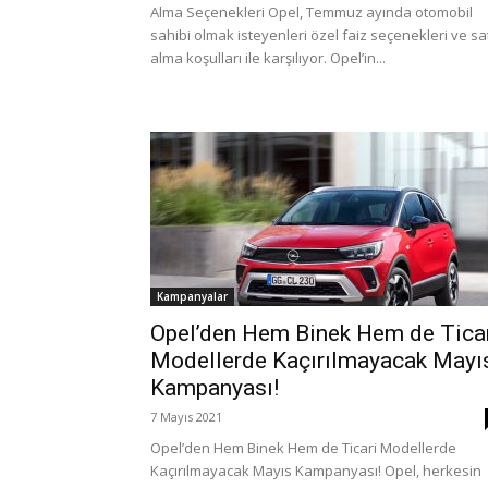
Alma Seçenekleri Opel, Temmuz ayında otomobil
sahibi olmak isteyenleri özel faiz seçenekleri ve sa
alma koşulları ile karşılıyor. Opel’in...
Kampanyalar
Opel’den Hem Binek Hem de Tica
Modellerde Kaçırılmayacak Mayı
Kampanyası!
7 Mayıs 2021
Opel’den Hem Binek Hem de Ticari Modellerde
Kaçırılmayacak Mayıs Kampanyası! Opel, herkesin