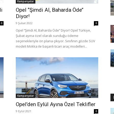
Kampanyalar
li
Opel ‘’Şimdi Al, Baharda Öde’’
Diyor!
9 Şubat 2022
0
0
Opel ‘’Şimdi Al, Baharda Öde’’ Diyor! Opel Türkiye,
Şubat ayına özel olarak sunduğu ödeme
seçenekleriyle ön plana çıkıyor. Sınıfının gözde SUV
modeli Mokka ile başarılı ticari araç modelleri...
Kampanyalar
Opel’den Eylül Ayına Özel Teklifler
9 Eylül 2021
0