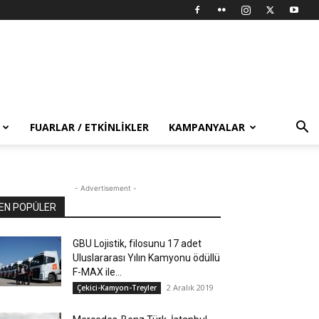
FUARLAR / ETKINLIKLER
KAMPANYALAR
- Advertisement -
EN POPÜLER
GBU Lojistik, filosunu 17 adet
Uluslararası Yılın Kamyonu ödüllü
F-MAX ile...
2 Aralık 2019
Çekici-Kamyon-Treyler