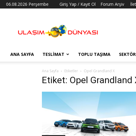
06.08.2026 Perşembe
Giriş Yap / Kayıt Ol
Forum Arşiv
İle
Ulaşım
Dünyası
ANA SAYFA
TESLIMAT
TOPLU TAŞIMA
SEKTÖR
Ana Sayfa
Etiketler
Opel Grandland X
Etiket: Opel Grandland