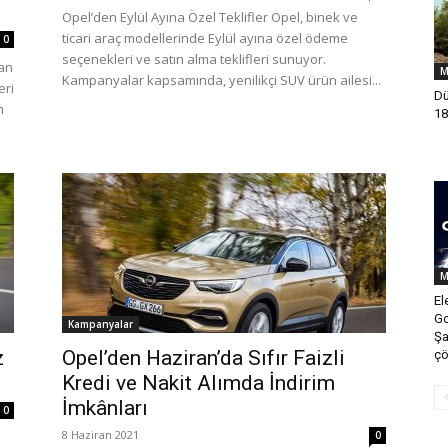
Opel’den Eylül Ayına Özel Teklifler Opel, binek ve
ticari araç modellerinde Eylül ayına özel ödeme
0
seçenekleri ve satın alma teklifleri sunuyor.
yan
M
Kampanyalar kapsamında, yenilikçi SUV ürün ailesi...
eri
Dü
m
18
M
El
Go
Kampanyalar
Şa
z
Opel’den Haziran’da Sıfır Faizli
çö
Kredi ve Nakit Alımda İndirim
İmkânları
0
8 Haziran 2021
0