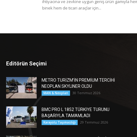
ihtiyacına ve zevkine uygun geniş ürün gamıyla he
binek hem de ticari araçlar için...
Editörün Seçimi
METRO TURİZM’İN PREMİUM TERCİHİ
NEOPLAN SKYLINER OLDU
30 Temmuz 2026
MAN & Neoplan
BMC PRO L 1852 TÜRKİYE TURUNU
BAŞARIYLA TAMAMLADI
29 Temmuz 2026
Karayolu Taşımacılığı