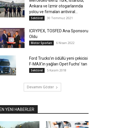
Mercedes-Benz Türk, İstanbul,
Ankara ve İzmir otogarlarında
yolcu ve firmaları antiviral...
30 Temmuz 2021
Sektörel
ICRYPEX, TOSFED Ana Sponsoru
Oldu
6 Nisan 2022
Motor Sporları
Ford Trucks’ın ödüllü yeni çekicisi
F-MAX’in yağları Opet Fuchs’ tan
5 Kasım 2018
Sektörel
Devamını Göster
EN YENİ HABERLER