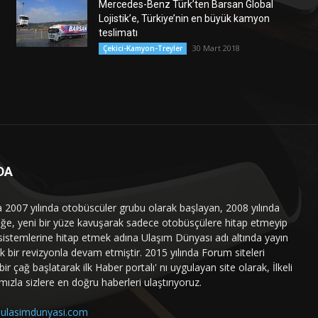
Mercedes-Benz Türk’ten Barsan Global
Lojistik’e, Türkiye’nin en büyük kamyon
teslimatı
30 Mart 2018
Çekici-Kamyon-Treyler
DA
a 2007 yılında otobüscüler grubu olarak başlayan, 2008 yılında
liğe, yeni bir yüze kavuşarak sadece otobüsçülere hitap etmeyip
sistemlerine hitap etmek adına Ulaşım Dünyası adı altında yayın
 bir revizyonla devam etmiştir. 2015 yılında Forum siteleri
ir çağ başlatarak ilk Haber portalı' nı uygulayan site olarak, İlkeli
mızla sizlere en doğru haberleri ulaştırıyoruz.
ulasimdunyasi.com