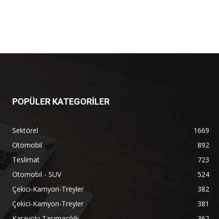
POPÜLER KATEGORİLER
Sektörel
1669
Otomobil
892
Teslimat
723
Otomobil - SUV
524
Çekici-Kamyon-Treyler
382
Çekici-Kamyon-Treyler
381
Karayolu Taşımacılığı
362