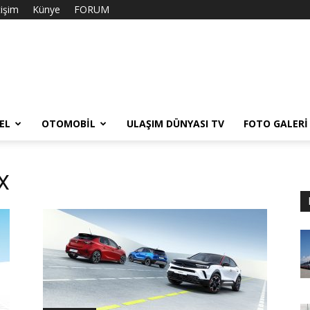
tişim
Künye
FORUM
EL
OTOMOBIL
ULAŞIM DÜNYASI TV
FOTO GALERI
 X