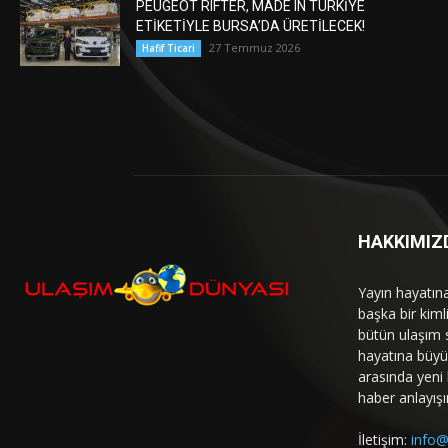
PEUGEOT RIFTER, MADE IN TÜRKİYE
ETİKETİYLE BURSA’DA ÜRETİLECEK!
27 Temmuz 2026
Hafif Ticari
HAKKIMIZ
Yayın hayatın
başka bir kim
bütün ulaşım 
hayatına büyük
arasında yeni b
haber anlayışı
İletişim:
info@