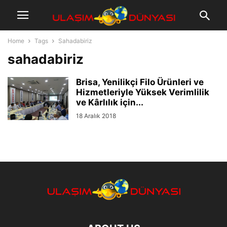
Home
Tags
Sahadabiriz
sahadabiriz
Brisa, Yenilikçi Filo Ürünleri ve
Hizmetleriyle Yüksek Verimlilik
ve Kârlılık için...
18 Aralık 2018