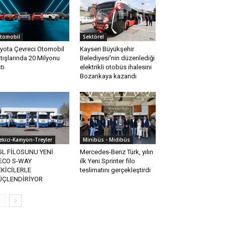
tomobil
Sektörel
yota Çevreci Otomobil
Kayseri Büyükşehir
tışlarında 20 Milyonu
Belediyesi’nin düzenlediği
tı
elektrikli otobüs ihalesini
Bozankaya kazandı
ekici-Kamyon-Treyler
Minibüs - Midibüs
GL FİLOSUNU YENİ
Mercedes-Benz Türk, yılın
ECO S-WAY
ilk Yeni Sprinter filo
KİCİLERLE
teslimatını gerçekleştirdi
ÜÇLENDİRİYOR