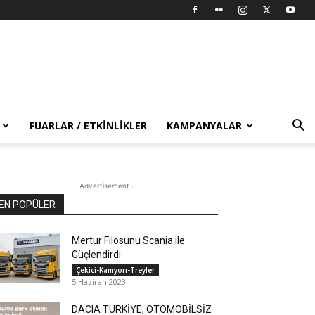
FUARLAR / ETKINLIKLER
KAMPANYALAR
- Advertisement -
EN POPÜLER
Mertur Filosunu Scania ile
Güçlendirdi
Çekici-Kamyon-Treyler
5 Haziran 2023
DACIA TÜRKİYE, OTOMOBİLSİZ