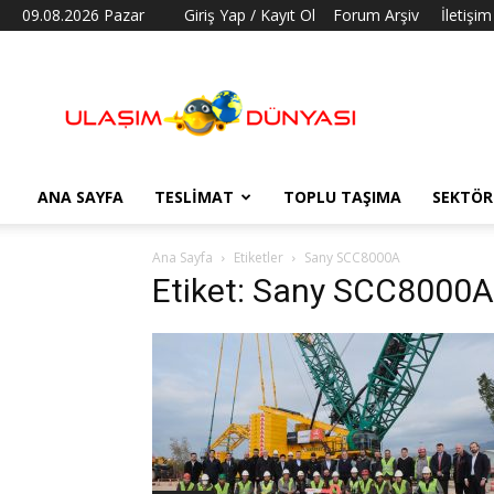
09.08.2026 Pazar
Giriş Yap / Kayıt Ol
Forum Arşiv
İletişim
Ulaşım
Dünyası
ANA SAYFA
TESLIMAT
TOPLU TAŞIMA
SEKTÖR
Ana Sayfa
Etiketler
Sany SCC8000A
Etiket: Sany SCC8000A