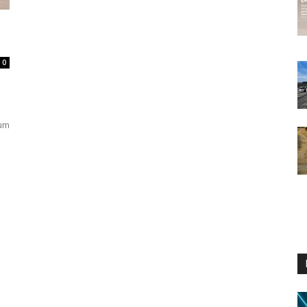
0
dum