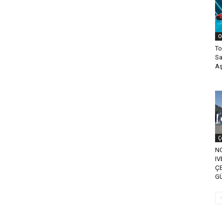
O
To
Sa
Aş
Ç
N
IV
ÇE
G