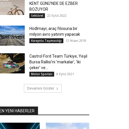
KENT GÜNÜ’NDE DE EZBER
BOZUYOR
22 Eylül 2022
Sektörel
Hödlmayr, araç filosuna bir
milyon avro yatırım yapacak
12 Nisan 2018
Karayolu Taşımacılığı
Castrol Ford Team Türkiye, Yeşil
Bursa Rallisi’ni ‘markalar’, ‘iki
çeker’ ve...
8 Eylül 2021
Motor Sporları
Devamını Göster
EN YENİ HABERLER