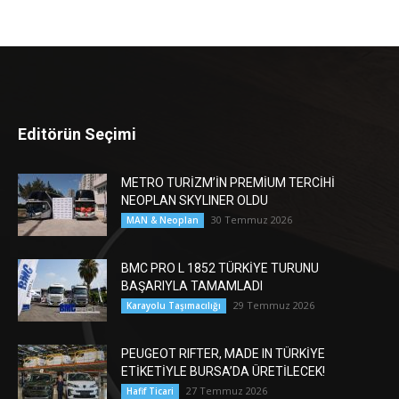
Editörün Seçimi
METRO TURİZM’İN PREMİUM TERCİHİ
NEOPLAN SKYLINER OLDU
30 Temmuz 2026
MAN & Neoplan
BMC PRO L 1852 TÜRKİYE TURUNU
BAŞARIYLA TAMAMLADI
29 Temmuz 2026
Karayolu Taşımacılığı
PEUGEOT RIFTER, MADE IN TÜRKİYE
ETİKETİYLE BURSA’DA ÜRETİLECEK!
27 Temmuz 2026
Hafif Ticari