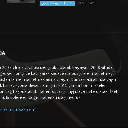
30 Mart 2018
Çekici-Kamyon-Treyler
DA
a 2007 yılında otobüscüler grubu olarak başlayan, 2008 yılında
liğe, yeni bir yüze kavuşarak sadece otobüsçülere hitap etmeyip
sistemlerine hitap etmek adına Ulaşım Dünyası adı altında yayın
 bir revizyonla devam etmiştir. 2015 yılında Forum siteleri
ir çağ başlatarak ilk Haber portalı' nı uygulayan site olarak, İlkeli
mızla sizlere en doğru haberleri ulaştırıyoruz.
ulasimdunyasi.com