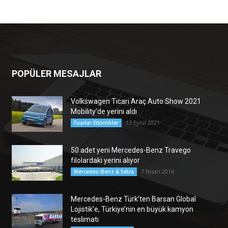
POPÜLER MESAJLAR
Volkswagen Ticari Araç Auto Show 2021
Mobility’de yerini aldı
13 Eylül 2021
Fuarlar Etkinlikler
50 adet yeni Mercedes-Benz Travego
filolardaki yerini alıyor
7 Nisan 2016
Mercedes-Benz & Setra
Mercedes-Benz Türk’ten Barsan Global
Lojistik’e, Türkiye’nin en büyük kamyon
teslimatı