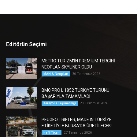
Editörün Seçimi
METRO TURİZM’İN PREMİUM TERCİHİ
NEOPLAN SKYLINER OLDU
30 Temmuz 2026
MAN & Neoplan
BMC PRO L 1852 TÜRKİYE TURUNU
BAŞARIYLA TAMAMLADI
29 Temmuz 2026
Karayolu Taşımacılığı
PEUGEOT RIFTER, MADE IN TÜRKİYE
ETİKETİYLE BURSA’DA ÜRETİLECEK!
27 Temmuz 2026
Hafif Ticari