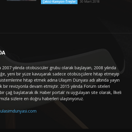
30 Mart 2018
Çekici-Kamyon-Treyler
DA
a 2007 yılında otobüscüler grubu olarak başlayan, 2008 yılında
liğe, yeni bir yüze kavuşarak sadece otobüsçülere hitap etmeyip
sistemlerine hitap etmek adına Ulaşım Dünyası adı altında yayın
 bir revizyonla devam etmiştir. 2015 yılında Forum siteleri
ir çağ başlatarak ilk Haber portalı' nı uygulayan site olarak, İlkeli
mızla sizlere en doğru haberleri ulaştırıyoruz.
ulasimdunyasi.com