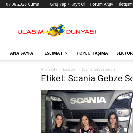
07.08.2026 Cuma
Giriş Yap / Kayıt Ol
Forum Arşiv
İletişim
Ulaşım
Dünyası
ANA SAYFA
TESLIMAT
TOPLU TAŞIMA
SEKTÖR
Ana Sayfa
Etiketler
Scania Gebze Servis
Etiket: Scania Gebze Se