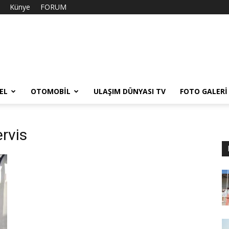
Künye
FORUM
EL
OTOMOBIL
ULAŞIM DÜNYASI TV
FOTO GALERI
rvis