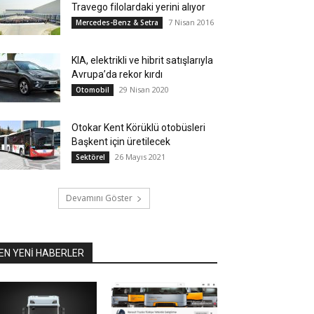
Travego filolardaki yerini alıyor
7 Nisan 2016
Mercedes-Benz & Setra
KIA, elektrikli ve hibrit satışlarıyla
Avrupa’da rekor kırdı
29 Nisan 2020
Otomobil
Otokar Kent Körüklü otobüsleri
Başkent için üretilecek
26 Mayıs 2021
Sektörel
Devamını Göster
EN YENİ HABERLER