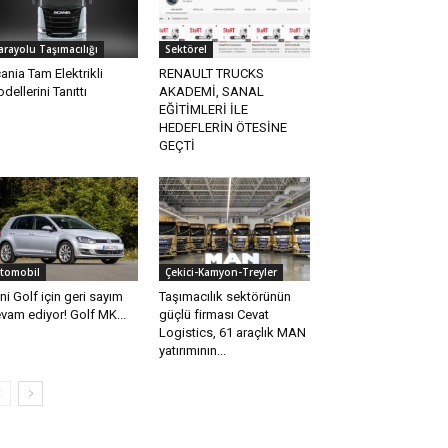
arayolu Taşımacılığı
Sektörel
ania Tam Elektrikli
RENAULT TRUCKS
dellerini Tanıttı
AKADEMİ, SANAL
EĞİTİMLERİ İLE
HEDEFLERİN ÖTESİNE
GEÇTİ
tomobil
Çekici-Kamyon-Treyler
ni Golf için geri sayım
Taşımacılık sektörünün
vam ediyor! Golf MK...
güçlü firması Cevat
Logistics, 61 araçlık MAN
yatırımının...