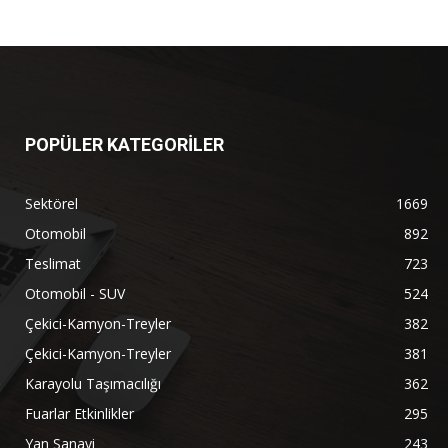
POPÜLER KATEGORİLER
Sektörel
1669
Otomobil
892
Teslimat
723
Otomobil - SUV
524
Çekici-Kamyon-Treyler
382
Çekici-Kamyon-Treyler
381
Karayolu Taşımacılığı
362
Fuarlar Etkinlikler
295
Yan Sanayi
243