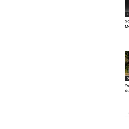
K
Sc
Mo
O
Ye
de