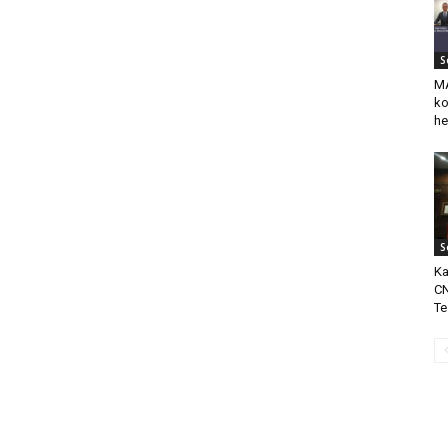
S
MA
ko
he
S
Ka
CN
Te