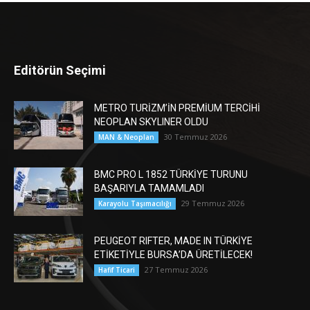
Editörün Seçimi
METRO TURİZM’İN PREMİUM TERCİHİ
NEOPLAN SKYLINER OLDU
30 Temmuz 2026
MAN & Neoplan
BMC PRO L 1852 TÜRKİYE TURUNU
BAŞARIYLA TAMAMLADI
29 Temmuz 2026
Karayolu Taşımacılığı
PEUGEOT RIFTER, MADE IN TÜRKİYE
ETİKETİYLE BURSA’DA ÜRETİLECEK!
27 Temmuz 2026
Hafif Ticari