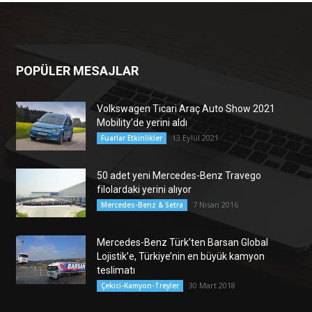
POPÜLER MESAJLAR
Volkswagen Ticari Araç Auto Show 2021
Mobility’de yerini aldı
13 Eylül 2021
Fuarlar Etkinlikler
50 adet yeni Mercedes-Benz Travego
filolardaki yerini alıyor
7 Nisan 2016
Mercedes-Benz & Setra
Mercedes-Benz Türk’ten Barsan Global
Lojistik’e, Türkiye’nin en büyük kamyon
teslimatı
30 Mart 2018
Çekici-Kamyon-Treyler