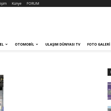
tişim
Künye
FORUM
EL
OTOMOBIL
ULAŞIM DÜNYASI TV
FOTO GALERI