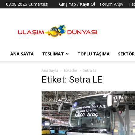
08.08.2026 Cumartesi
Giriş Yap / Kayıt Ol
Forum Arşiv
İle
Ulaşım
Dünyası
ANA SAYFA
TESLIMAT
TOPLU TAŞIMA
SEKTÖR
Ana Sayfa
Etiketler
Setra LE
Etiket: Setra LE