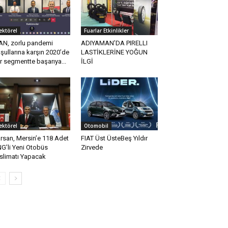
ektörel
Fuarlar Etkinlikler
N, zorlu pandemi
ADIYAMAN’DA PIRELLI
şullarına karşın 2020’de
LASTİKLERİNE YOĞUN
r segmentte başarıya...
İLGİ
ektörel
Otomobil
rsan, Mersin’e 118 Adet
FIAT Üst ÜsteBeş Yıldır
G’li Yeni Otobüs
Zirvede
slimatı Yapacak