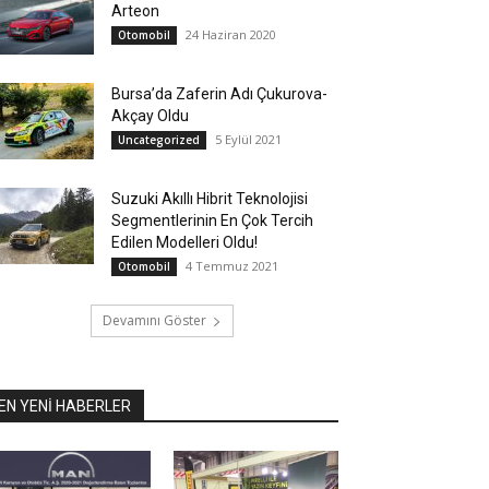
Arteon
24 Haziran 2020
Otomobil
Bursa’da Zaferin Adı Çukurova-
Akçay Oldu
5 Eylül 2021
Uncategorized
Suzuki Akıllı Hibrit Teknolojisi
Segmentlerinin En Çok Tercih
Edilen Modelleri Oldu!
4 Temmuz 2021
Otomobil
Devamını Göster
EN YENİ HABERLER