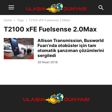
Home
Tags
T2100 xFE Fuelsense 2.0Max
T2100 xFE Fuelsense 2.0Max
Allison Transmission, Busworld
Fuarı’nda otobüsler için tam
otomatik şanzıman çözümlerini
sergiledi
26 Nisan 2018