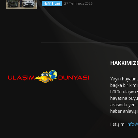
27 Temmuz 2026
Hafif Ticari
HAKKIMIZ
Yayın hayatın
başka bir kim
bütün ulaşım 
hayatına büyük
arasında yeni b
haber anlayışı
İletişim:
info@