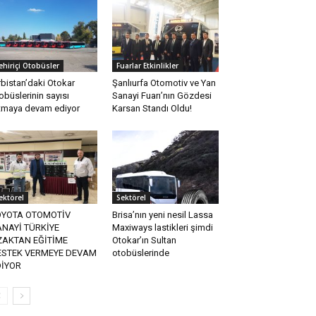
ehiriçi Otobüsler
Fuarlar Etkinlikler
rbistan’daki Otokar
Şanlıurfa Otomotiv ve Yan
obüslerinin sayısı
Sanayi Fuarı’nın Gözdesi
tmaya devam ediyor
Karsan Standı Oldu!
ektörel
Sektörel
OYOTA OTOMOTİV
Brisa’nın yeni nesil Lassa
NAYİ TÜRKİYE
Maxiways lastikleri şimdi
ZAKTAN EĞİTİME
Otokar’ın Sultan
ESTEK VERMEYE DEVAM
otobüslerinde
DİYOR