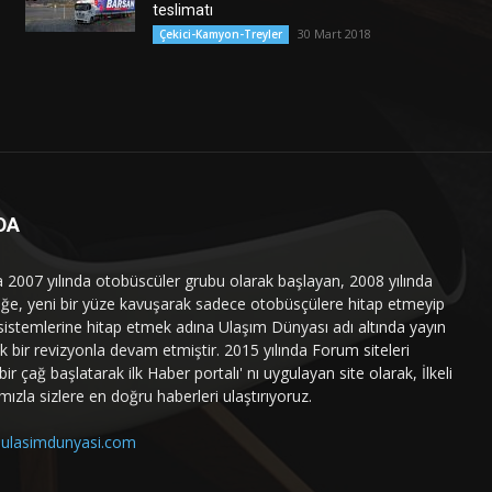
teslimatı
30 Mart 2018
Çekici-Kamyon-Treyler
DA
a 2007 yılında otobüscüler grubu olarak başlayan, 2008 yılında
liğe, yeni bir yüze kavuşarak sadece otobüsçülere hitap etmeyip
sistemlerine hitap etmek adına Ulaşım Dünyası adı altında yayın
 bir revizyonla devam etmiştir. 2015 yılında Forum siteleri
ir çağ başlatarak ilk Haber portalı' nı uygulayan site olarak, İlkeli
mızla sizlere en doğru haberleri ulaştırıyoruz.
ulasimdunyasi.com