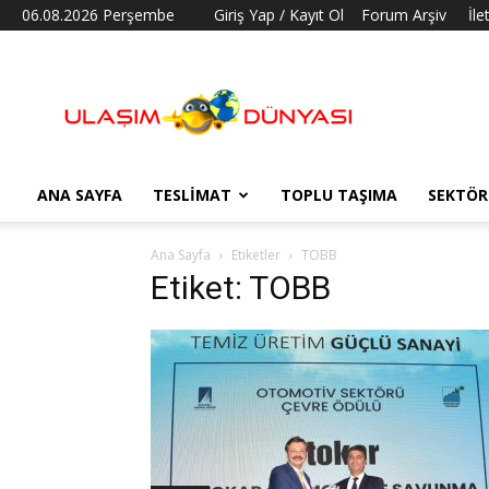
06.08.2026 Perşembe
Giriş Yap / Kayıt Ol
Forum Arşiv
İle
Ulaşım
Dünyası
ANA SAYFA
TESLIMAT
TOPLU TAŞIMA
SEKTÖR
Ana Sayfa
Etiketler
TOBB
Etiket: TOBB