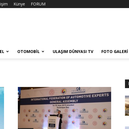
tişim
Künye
FORUM
EL
OTOMOBIL
ULAŞIM DÜNYASI TV
FOTO GALERI