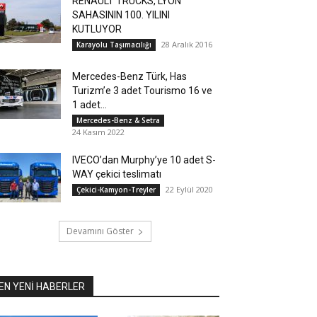
RENAULT TRUCKS, LYON
SAHASININ 100. YILINI
KUTLUYOR
28 Aralık 2016
Karayolu Taşımacılığı
Mercedes-Benz Türk, Has
Turizm’e 3 adet Tourismo 16 ve
1 adet...
Mercedes-Benz & Setra
24 Kasım 2022
IVECO’dan Murphy’ye 10 adet S-
WAY çekici teslimatı
22 Eylül 2020
Çekici-Kamyon-Treyler
Devamını Göster
EN YENİ HABERLER