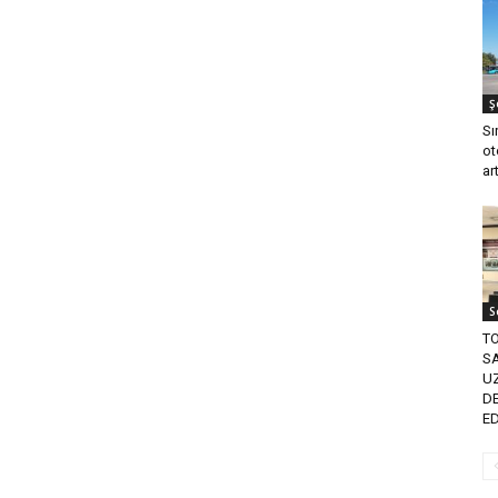
Ş
Sı
ot
ar
S
T
SA
U
D
E