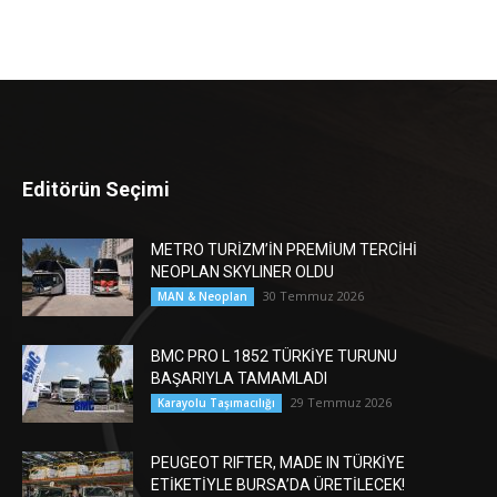
Editörün Seçimi
METRO TURİZM’İN PREMİUM TERCİHİ
NEOPLAN SKYLINER OLDU
30 Temmuz 2026
MAN & Neoplan
BMC PRO L 1852 TÜRKİYE TURUNU
BAŞARIYLA TAMAMLADI
29 Temmuz 2026
Karayolu Taşımacılığı
PEUGEOT RIFTER, MADE IN TÜRKİYE
ETİKETİYLE BURSA’DA ÜRETİLECEK!