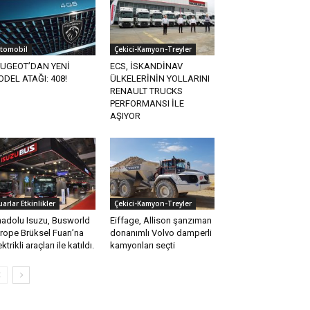
tomobil
Çekici-Kamyon-Treyler
EUGEOT’DAN YENİ
ECS, İSKANDİNAV
DEL ATAĞI: 408!
ÜLKELERİNİN YOLLARINI
RENAULT TRUCKS
PERFORMANSI İLE
AŞIYOR
uarlar Etkinlikler
Çekici-Kamyon-Treyler
adolu Isuzu, Busworld
Eiffage, Allison şanzıman
rope Brüksel Fuarı’na
donanımlı Volvo damperli
ektrikli araçları ile katıldı.
kamyonları seçti