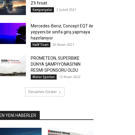
2’li fırsat
3 Şubat 2021
Kampanyalar
Mercedes-Benz, Concept EQT ile
yepyeni bir sınıfa giriş yapmaya
hazırlanıyor
20 Nisan 2021
Hafif Ticari
PROMETEON, SUPERBIKE
DÜNYA ŞAMPİYONASI’NIN
RESMİ SPONSORU OLDU
15 Nisan 2022
Motor Sporları
Devamını Göster
EN YENİ HABERLER