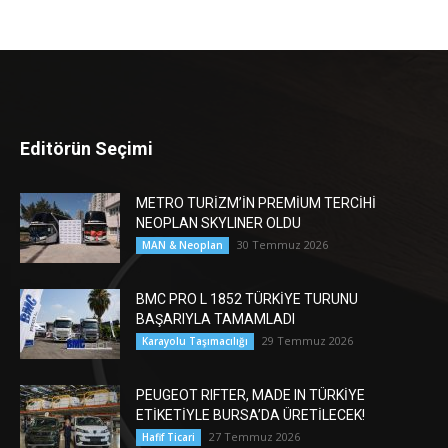
Editörün Seçimi
METRO TURİZM’İN PREMİUM TERCİHİ
NEOPLAN SKYLINER OLDU
30 Temmuz 2026
MAN & Neoplan
BMC PRO L 1852 TÜRKİYE TURUNU
BAŞARIYLA TAMAMLADI
29 Temmuz 2026
Karayolu Taşımacılığı
PEUGEOT RIFTER, MADE IN TÜRKİYE
ETİKETİYLE BURSA’DA ÜRETİLECEK!
27 Temmuz 2026
Hafif Ticari