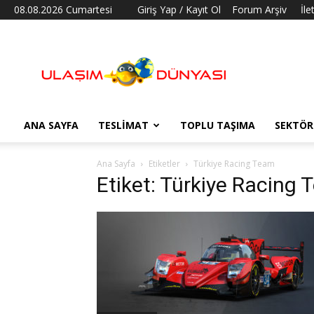
08.08.2026 Cumartesi
Giriş Yap / Kayıt Ol
Forum Arşiv
İle
Ulaşım
Dünyası
ANA SAYFA
TESLIMAT
TOPLU TAŞIMA
SEKTÖR
Ana Sayfa
Etiketler
Türkiye Racing Team
Etiket: Türkiye Racing