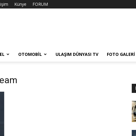
tişim
Künye
FORUM
EL
OTOMOBIL
ULAŞIM DÜNYASI TV
FOTO GALERI
 Team