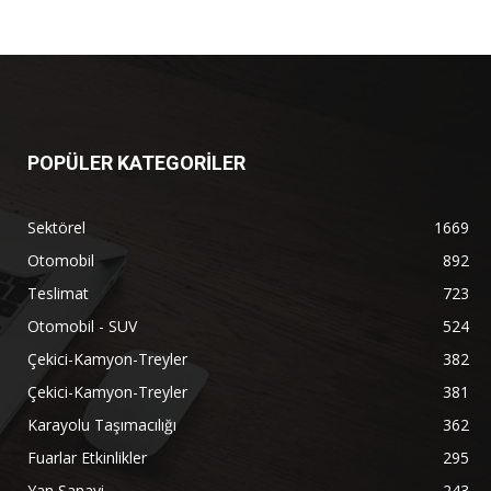
POPÜLER KATEGORİLER
Sektörel
1669
Otomobil
892
Teslimat
723
Otomobil - SUV
524
Çekici-Kamyon-Treyler
382
Çekici-Kamyon-Treyler
381
Karayolu Taşımacılığı
362
Fuarlar Etkinlikler
295
Yan Sanayi
243