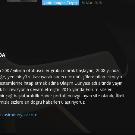
30 Mart 2018
Çekici-Kamyon-Treyler
DA
a 2007 yılında otobüscüler grubu olarak başlayan, 2008 yılında
liğe, yeni bir yüze kavuşarak sadece otobüsçülere hitap etmeyip
sistemlerine hitap etmek adına Ulaşım Dünyası adı altında yayın
 bir revizyonla devam etmiştir. 2015 yılında Forum siteleri
ir çağ başlatarak ilk Haber portalı' nı uygulayan site olarak, İlkeli
mızla sizlere en doğru haberleri ulaştırıyoruz.
ulasimdunyasi.com