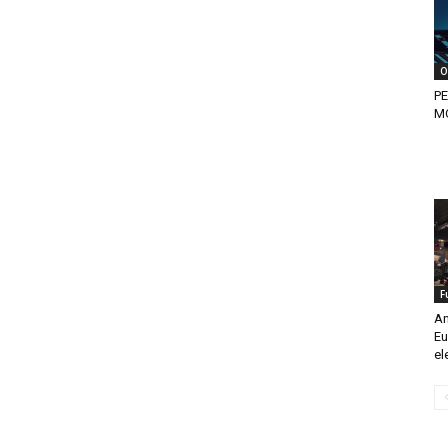
O
P
MO
F
An
Eu
el