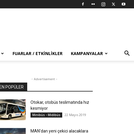
FUARLAR / ETKINLIKLER
KAMPANYALAR
- Advertisement -
EN POPÜLER
Otokar, otobüs teslimatında hız
kesmiyor
22 Mayıs 2019
Minibüs - Midibüs
MAN’dan yeni çekici alacaklara