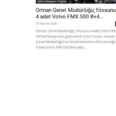
Çekici-Kamyon-Treyler
Orman Genel Müdürlüğü, filosunu
4 adet Volvo FMX 500 8×4...
17 Haziran 2020
Orman Genel Müdürlüğü, filosunu 4 adet Volvo FM
500 8x4 kamyonla güçlendirdi Volvo Trucks, Orman
Genel Müdürlüğü’ne Devlet Malzeme Ofisi aracılığı i
4 adet Volvo FMX 500 8x4 satışı...