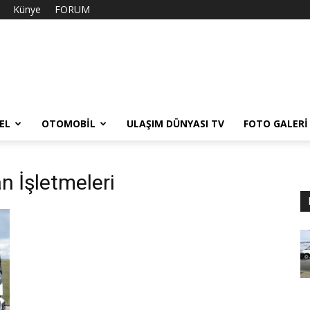
Künye
FORUM
EL
OTOMOBIL
ULAŞIM DÜNYASI TV
FOTO GALERI
n İşletmeleri