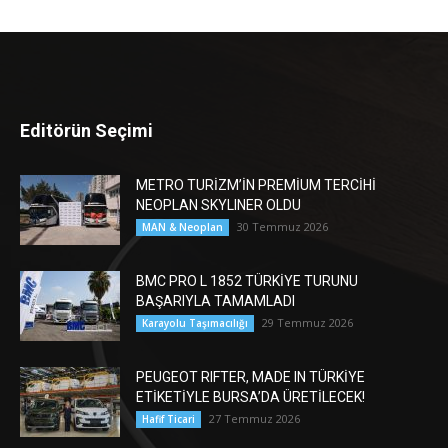
Editörün Seçimi
METRO TURİZM’İN PREMİUM TERCİHİ
NEOPLAN SKYLINER OLDU
30 Temmuz 2026
MAN & Neoplan
BMC PRO L 1852 TÜRKİYE TURUNU
BAŞARIYLA TAMAMLADI
29 Temmuz 2026
Karayolu Taşımacılığı
PEUGEOT RIFTER, MADE IN TÜRKİYE
ETİKETİYLE BURSA’DA ÜRETİLECEK!
27 Temmuz 2026
Hafif Ticari