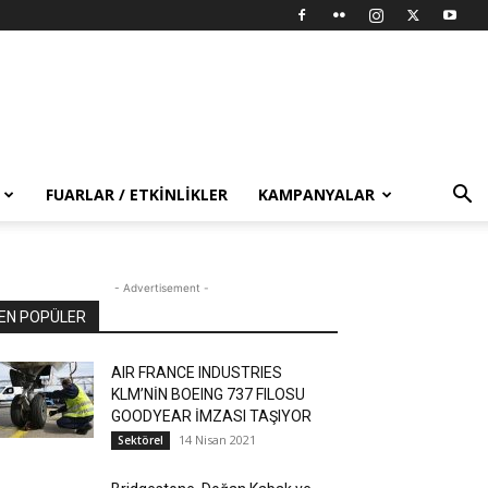
FUARLAR / ETKINLIKLER
KAMPANYALAR
- Advertisement -
EN POPÜLER
AIR FRANCE INDUSTRIES
KLM’NİN BOEING 737 FILOSU
GOODYEAR İMZASI TAŞIYOR
14 Nisan 2021
Sektörel