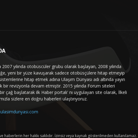
DA
a 2007 yılında otobüscüler grubu olarak başlayan, 2008 yılında
liğe, yeni bir yüze kavuşarak sadece otobüsçülere hitap etmeyip
sistemlerine hitap etmek adına Ulaşım Dünyası adı altında yayın
 bir revizyonla devam etmiştir. 2015 yılında Forum siteleri
ir çağ başlatarak ilk Haber portalı' nı uygulayan site olarak, İlkeli
mızla sizlere en doğru haberleri ulaştırıyoruz.
ulasimdunyasi.com
haberlerin her hakkı saklıdır. İzinsiz veya kaynak gösterilmeden kullanılamaz.