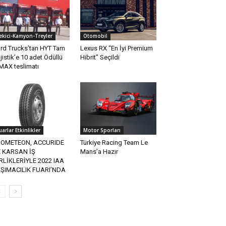
ekici-Kamyon-Treyler
Otomobil
rd Trucks’tan HYT Tam
Lexus RX “En İyi Premium
jistik’e 10 adet Ödüllü
Hibrit” Seçildi
MAX teslimatı
uarlar Etkinlikler
Motor Sporları
ROMETEON, ACCURIDE
Türkiye Racing Team Le
 KARSAN İŞ
Mans’a Hazır
RLİKLERİYLE 2022 IAA
ŞIMACILIK FUARI’NDA