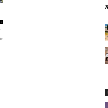
0
X
le