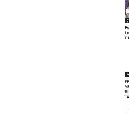
Ç
Fo
Lo
F-
F
P
VE
Bİ
TA