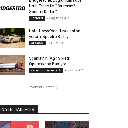
Bridgestone, Doğan Kabak ve
Ümit Erdim ile “Var mısın?
Sonuna Kadar!”...
24 Ağustos 2021
Sektörel
Rolls-Royce’dan duygusal bir
yorum; Spectre Bailey
3 Ekim 2025
Otomobil
Scania’nın “Ağır Sıkleti”
Operasyona Başlıyor
6 Kasım 2020
Karayolu Taşımacılığı
Devamını Göster
EN YENİ HABERLER