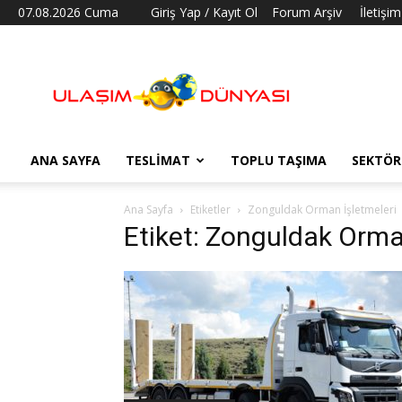
07.08.2026 Cuma
Giriş Yap / Kayıt Ol
Forum Arşiv
İletişim
Ulaşım
Dünyası
ANA SAYFA
TESLIMAT
TOPLU TAŞIMA
SEKTÖR
Ana Sayfa
Etiketler
Zonguldak Orman İşletmeleri
Etiket: Zonguldak Orma