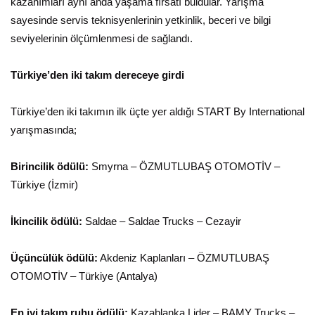
kazanımları aynı anda yaşama fırsatı buldular. Yarışma
sayesinde servis teknisyenlerinin yetkinlik, beceri ve bilgi
seviyelerinin ölçümlenmesi de sağlandı.
Türkiye’den iki takım dereceye girdi
Türkiye’den iki takımın ilk üçte yer aldığı START By International
yarışmasında;
Birincilik ödülü:
Smyrna – ÖZMUTLUBAŞ OTOMOTİV –
Türkiye (İzmir)
İkincilik ödülü:
Saldae – Saldae Trucks – Cezayir
Üçüncülük ödülü:
Akdeniz Kaplanları – ÖZMUTLUBAŞ
OTOMOTİV – Türkiye (Antalya)
En iyi takım ruhu ödülü:
Kazablanka Lider – BAMY Trucks –