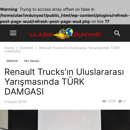
Warning
: Trying to access array offset on false in
/home/ulas1mdunyas1/public_html/wp-content/plugins/refresh-
post-page-wud/refresh-post-page-wud.php
on line
77
Home
Sektörel
Renault Trucks’ın Uluslararası Yarışmasında TÜRK
DAMGASI
Sektörel
Yan Sanayi
Renault Trucks’ın Uluslararası
Yarışmasında TÜRK
DAMGASI
2218
0
5 Kasım 2018