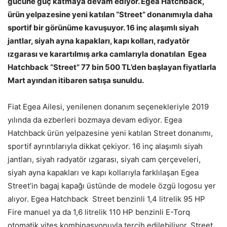
gücüne güç katmaya devam ediyor. Egea Hatchback,
ürün yelpazesine yeni katılan “Street” donanımıyla daha
sportif bir görünüme kavuşuyor. 16 inç alaşımlı siyah
jantlar, siyah ayna kapakları, kapı kolları, radyatör
ızgarası ve karartılmış arka camlarıyla donatılan Egea
Hatchback “Street” 77 bin 500 TL’den başlayan fiyatlarla
Mart ayından itibaren satışa sunuldu.
Fiat Egea Ailesi, yenilenen donanım seçenekleriyle 2019
yılında da ezberleri bozmaya devam ediyor. Egea
Hatchback ürün yelpazesine yeni katılan Street donanımı,
sportif ayrıntılarıyla dikkat çekiyor. 16 inç alaşımlı siyah
jantları, siyah radyatör ızgarası, siyah cam çerçeveleri,
siyah ayna kapakları ve kapı kollarıyla farklılaşan Egea
Street’in bagaj kapağı üstünde de modele özgü logosu yer
alıyor. Egea Hatchback Street benzinli 1,4 litrelik 95 HP
Fire manuel ya da 1,6 litrelik 110 HP benzinli E-Torq
otomatik vites kombinasyonuyla tercih edilebiliyor. Street