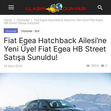
Home
Otomobil
Fiat Egea Hatchback Ailesi’ne Yeni Üye! Fiat Egea
HB Street Satışa Sunuldu!
Otomobil
Otomobil - SUV
Fiat Egea Hatchback Ailesi’ne
Yeni Üye! Fiat Egea HB Street
Satışa Sunuldu!
3604
0
14 Mart 2019