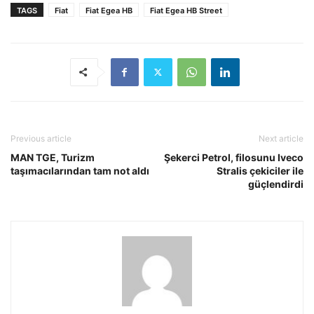
TAGS
Fiat
Fiat Egea HB
Fiat Egea HB Street
Previous article
Next article
MAN TGE, Turizm
Şekerci Petrol, filosunu Iveco
taşımacılarından tam not aldı
Stralis çekiciler ile
güçlendirdi