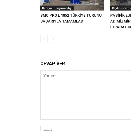
Karayolu Taşımacılığı
Raylı Sisteml
BMC PRO L 1852 TÜRKİYE TURUNU
PASİFİK EU
BAŞARIYLA TAMAMLADI
ADIMİZMİR
İHRACAT BL
CEVAP VER