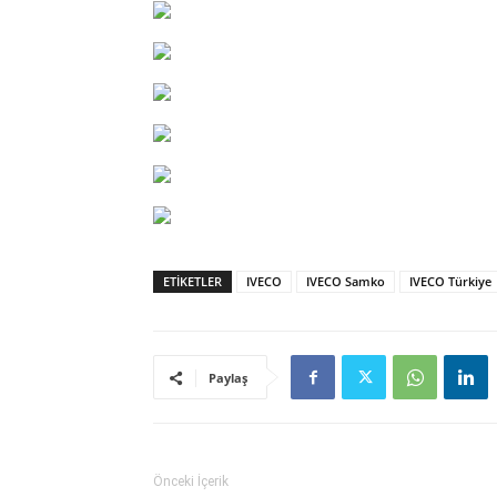
ETIKETLER
IVECO
IVECO Samko
IVECO Türkiye
Paylaş
Önceki İçerik