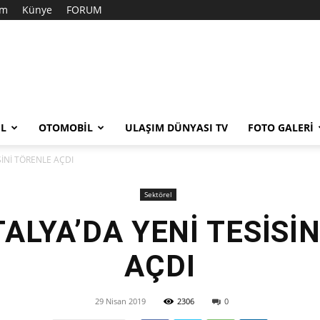
im
Künye
FORUM
EL
OTOMOBIL
ULAŞIM DÜNYASI TV
FOTO GALERI
SİNİ TÖRENLE AÇDI
Sektörel
ALYA’DA YENİ TESİSİ
AÇDI
29 Nisan 2019
2306
0