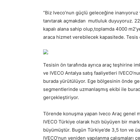
“Biz Iveco’nun güçlü geleceğine inanıyoruz 
tanıtarak açmakdan mutluluk duyuyoruz. 220
kapalı alana sahip olup,toplamda 4000 m2’y
araca hizmet verebilecek kapasitede. Tesis d
Tesisin ön tarafında ayrıca araç teşhirin
ve IVECO Antalya satış faaliyetleri IVECO’n
burada yürütülüyor. Ege bölgesinin önde gel
segmentlerinde uzmanlaşmış ekibi ile burad
gerçekleştiriyor.
Törende konuşma yapan Iveco Araç genel müd
IVECO Türkiye olarak hızlı büyüyen bir marka
büyümüştür. Bugün Türkiye’de 3,5 ton ve ü
IVECO’nun yeniden yapılanma çalışmaları