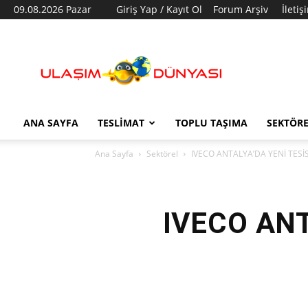
09.08.2026 Pazar
Giriş Yap / Kayıt Ol
Forum Arşiv
İletiş
Ulaşım
Dünyası
ANA SAYFA
TESLIMAT
TOPLU TAŞIMA
SEKTÖR
Ana Sayfa
Sektörel
IVECO ANTALYA’DA YENİ TESİ
IVECO ANT