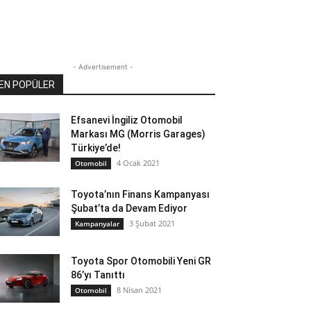
- Advertisement -
EN POPÜLER
Efsanevi İngiliz Otomobil
Markası MG (Morris Garages)
Türkiye’de!
4 Ocak 2021
Otomobil
Toyota’nın Finans Kampanyası
Şubat’ta da Devam Ediyor
3 Şubat 2021
Kampanyalar
Toyota Spor Otomobili Yeni GR
86’yı Tanıttı
8 Nisan 2021
Otomobil