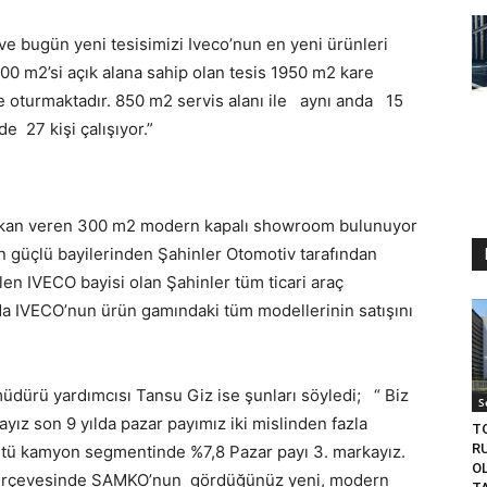
ve bugün yeni tesisimizi Iveco’nun en yeni ürünleri
0 m2’si açık alana sahip olan tesis 1950 m2 kare
e oturmaktadır. 850 m2 servis alanı ile aynı anda 15
e 27 kişi çalışıyor.”
e imkan veren 300 m2 modern kapalı showroom bulunuyor
un güçlü bayilerinden Şahinler Otomotiv tarafından
en IVECO bayisi olan Şahinler tüm ticari araç
a IVECO’nun ürün gamındaki tüm modellerinin satışını
ürü yardımcısı Tansu Giz ise şunları söyledi; “ Biz
S
yız son 9 yılda pazar payımız iki mislinden fazla
T
R
stü kamyon segmentinde %7,8 Pazar payı 3. markayız.
O
 çerçevesinde SAMKO’nun gördüğünüz yeni, modern