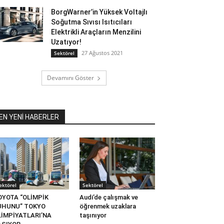
BorgWarner’in Yüksek Voltajlı
Soğutma Sıvısı Isıtıcıları
Elektrikli Araçların Menzilini
Uzatıyor!
27 Ağustos 2021
Sektörel
Devamını Göster
EN YENİ HABERLER
ektörel
Sektörel
OYOTA “OLİMPİK
Audi’de çalışmak ve
UHUNU” TOKYO
öğrenmek uzaklara
LİMPİYATLARI’NA
taşınıyor