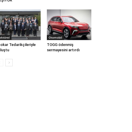
AŞIYOR
ektörel
Otomobil
okar Tedarikçileriyle
TOGG ödenmiş
luştu
sermayesini artırdı