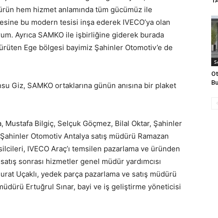
T
 ürün hem hizmet anlamında tüm gücümüz ile
esine bu modern tesisi inşa ederek IVECO’ya olan
orum. Ayrıca SAMKO ile işbirliğine giderek burada
ti yürüten Ege bölgesi bayimiz Şahinler Otomotiv’e de
S
Ot
Bu
u Giz, SAMKO ortaklarına günün anısına bir plaket
, Mustafa Bilgiç, Selçuk Göçmez, Bilal Oktar, Şahinler
, Şahinler Otomotiv Antalya satış müdürü Ramazan
silcileri, IVECO Araç’ı temsilen pazarlama ve üründen
satış sonrası hizmetler genel müdür yardımcısı
Murat Uçaklı, yedek parça pazarlama ve satış müdürü
üdürü Ertuğrul Sınar, bayi ve iş geliştirme yöneticisi