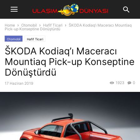
Home
Otomobil
Hafif Ticari
ŠKODA Kodiaq’ı Maceracı Mountiaq
Pick-up Konseptine Dönüştürdü
Otomobil
Hafif Ticari
ŠKODA Kodiaq’ı Maceracı
Mountiaq Pick-up Konseptine
Dönüştürdü
1923
0
17 Haziran 2019