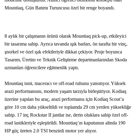
Mountiaq, Gün Batımı Turuncusu özel bir renge boyandı.
8 aylık bir çalışmanın ürünü olarak Mountiaq pick-up, etkileyici
bir tasarıma sahip. Ayrıca tavanda ışık barları, ön tarafta bir vinç,
şnorkel ve özel ışık efektleriyle dikkat çekiyor. Proje boyunca
Tasarım, Üretim ve Teknik Geliştirme departmanlarından Skoda
uzmanları öğrencilere eğitmenlik yaptı.
Mountiaq ismi, maceracı ve off-road ruhunu yansıtıyor. Yüksek
arazi performansını, modern yaşam tarzıyla birleştiriyor. Kodiaq
üzerine yapılan bu araç, arazi performansı için Kodiaq Scout’a
göre 10 cm daha yükseltildi ve toplamda 29 cm yerden yüksekliğe
sahip. 17 inç
Rockstar II jantlar ise, derin oluklara sahip özel off-
road lastikleriyle eşleştirildi.
Mountiaq’ın kaputunun altnda 190
HP güç üreten 2.0 TSI benzinli motor yer alıyor.