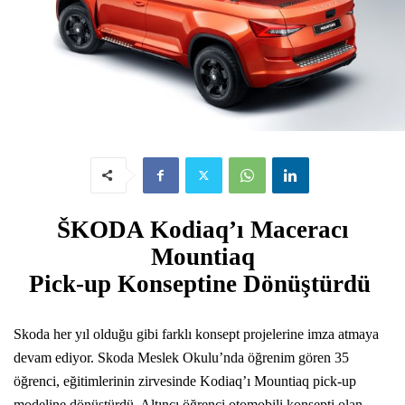
ŠKODA Kodiaq’ı Maceracı
Mountiaq
Pick-up Konseptine Dönüştürdü
Skoda her yıl olduğu gibi farklı konsept projelerine imza atmaya
devam ediyor.
Skoda Meslek Okulu’nda öğrenim gören 35
öğrenci, eğitimlerinin zirvesinde Kodiaq’ı Mountiaq pick-up
modeline dönüştürdü. Altıncı öğrenci otomobili konsepti olan