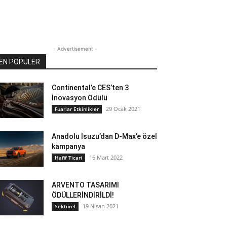
- Advertisement -
EN POPÜLER
Continental’e CES’ten 3
İnovasyon Ödülü
29 Ocak 2021
Fuarlar Etkinlikler
Anadolu Isuzu’dan D-Max’e özel
kampanya
16 Mart 2022
Hafif Ticari
ARVENTO TASARIMI
ÖDÜLLERİNDİRİLDİ!
19 Nisan 2021
Sektörel