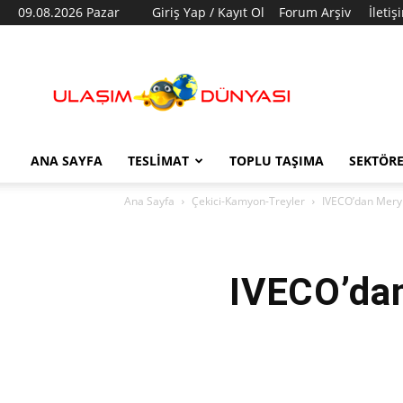
09.08.2026 Pazar
Giriş Yap / Kayıt Ol
Forum Arşiv
İletiş
Ulaşım
Dünyası
ANA SAYFA
TESLIMAT
TOPLU TAŞIMA
SEKTÖR
Ana Sayfa
Çekici-Kamyon-Treyler
IVECO’dan Meryıl
IVECO’dan