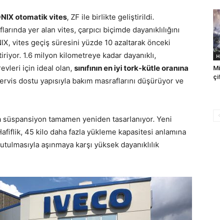
ONIX otomatik vites
, ZF ile birlikte geliştirildi.
larında yer alan vites, çarpıcı biçimde dayanıklılığını
IX, vites geçiş süresini yüzde 10 azaltarak önceki
tiriyor. 1.6 milyon kilometreye kadar dayanıklı,
H
vleri için ideal olan,
sınıfının en
iyi tork-kütle oranına
Mi
çi
rvis dostu yapısıyla bakım masraflarını düşürüyor ve
rka süspansiyon tamamen yeniden tasarlanıyor. Yeni
afiflik, 45 kilo daha fazla yükleme kapasitesi anlamına
tutulmasıyla aşınmaya karşı yüksek dayanıklılık