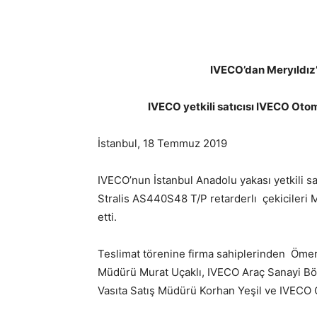
IVECO’dan Meryıldız’a
IVECO yetkili satıcısı IVECO Otomo
İstanbul, 18 Temmuz 2019
IVECO’nun İstanbul Anadolu yakası yetkili sa
Stralis AS440S48 T/P retarderlı çekicileri M
etti.
Teslimat törenine firma sahiplerinden Ömer 
Müdürü Murat Uçaklı, IVECO Araç Sanayi Bö
Vasıta Satış Müdürü Korhan Yeşil ve IVECO Ot