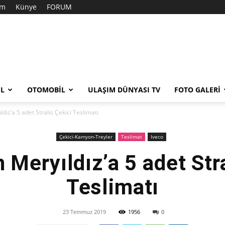
im
Künye
FORUM
EL
OTOMOBIL
ULAŞIM DÜNYASI TV
FOTO GALERI
dız’a 5 adet Stralis Çekici Teslimatı
Çekici-Kamyon-Treyler
Teslimat
Iveco
 Meryıldız’a 5 adet Stra
Teslimatı
23 Temmuz 2019
1956
0