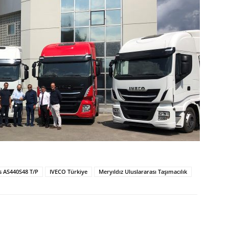
is AS440S48 T/P
IVECO Türkiye
Meryıldız Uluslararası Taşımacılık