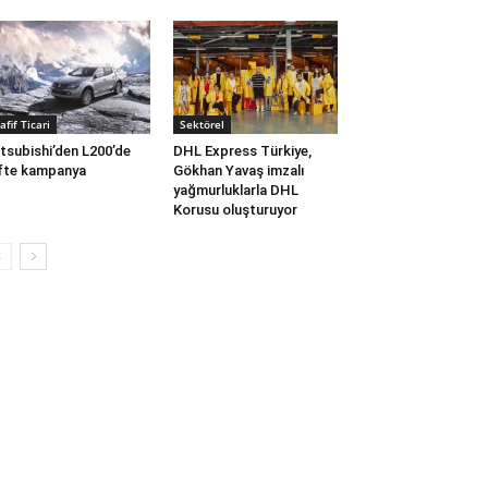
afif Ticari
Sektörel
tsubishi’den L200’de
DHL Express Türkiye,
fte kampanya
Gökhan Yavaş imzalı
yağmurluklarla DHL
Korusu oluşturuyor