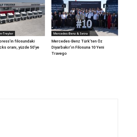
n-Treyler
Mercedes-Benz & Setra
press’in filosundaki
Mercedes-Benz Türk’ten Öz
cks oranı, yüzde 50’ye
Diyarbakır’ın Filosuna 10 Yeni
Travego