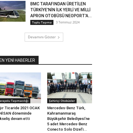
BMC TARAFINDAN ÜRETİLEN
TÜRKİYE’NİN İLK YERLİ VE MİLLİ
APRON OTOBÜSÜ NEOPORT’A...
3 Temmuz 2024
Toplu Taşıma
Devamını Göster
EN YENİ HABERLER
arayolu Taşımacılığı
Şehiriçi Otobüsler
ır Ticaride 2021 OCAK
Mercedes-Benz Türk,
 NİSAN döneminde
Kahramanmaraş
kseliş devam etti
Büyükşehir Belediyesi’ne
5 adet Mercedes-Benz
Conecto Solo Dizel’i...