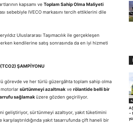
şartlarının kapsamı ve
Toplam Sahip Olma Maliyeti
ası sebebiyle IVECO markasını tercih ettiklerini dile
yıldız Uluslararası Taşımacılık ile gerçekleşen
rken kendilerine satış sonrasında da en iyi hizmeti
İ(TCO2) ŞAMPİYONU
ürlü görevde ve her türlü güzergâhta toplam sahip olma
i motorlar
sürtünmeyi azaltmak
ve
rölantide belli bir
sarrufu sağlamak
üzere gözden geçiriliyor.
K
Ağ
ni geliştiriyor, sürtünmeyi azaltıyor, yakıt tüketimini
–
yü
karşılaştırıldığında yakıt tasarrufunda çift haneli bir