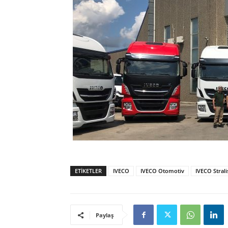
ETIKETLER
IVECO
IVECO Otomotiv
IVECO Stral
Paylaş