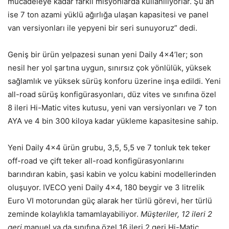
mücadeleye kadar farklı misyonlarda kullanılıyorlar. Şu an
ise 7 ton azami yüklü ağırlığa ulaşan kapasitesi ve panel
van versiyonları ile yepyeni bir seri sunuyoruz” dedi.
Geniş bir ürün yelpazesi sunan yeni Daily 4×4’ler; son
nesil her yol şartına uygun, sınırsız çok yönlülük, yüksek
sağlamlık ve yüksek sürüş konforu üzerine inşa edildi. Yeni
all-road sürüş konfigürasyonları, düz vites ve sınıfına özel
8 ileri Hi-Matic vites kutusu, yeni van versiyonları ve 7 ton
AYA ve 4 bin 300 kiloya kadar yükleme kapasitesine sahip.
Yeni Daily 4×4 ürün grubu, 3,5, 5,5 ve 7 tonluk tek teker
off-road ve çift teker all-road konfigürasyonlarını
barındıran kabin, şasi kabin ve yolcu kabini modellerinden
oluşuyor. IVECO yeni Daily 4×4, 180 beygir ve 3 litrelik
Euro VI motorundan güç alarak her türlü görevi, her türlü
zeminde kolaylıkla tamamlayabiliyor.
Müşteriler, 12 ileri 2
geri
manuel ya da sınıfına özel 16 ileri 2 geri Hi-Matic