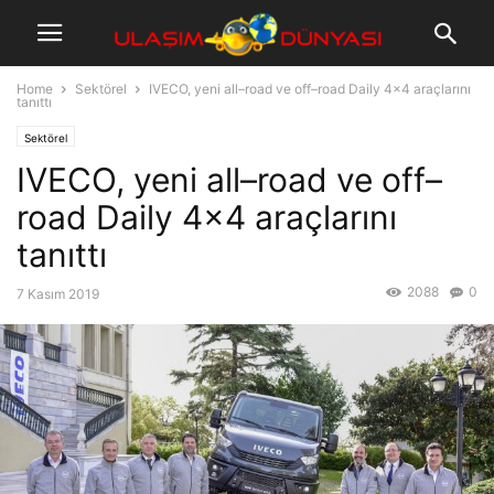
Home
Sektörel
IVECO, yeni all–road ve off–road Daily 4×4 araçlarını
tanıttı
Sektörel
IVECO, yeni all–road ve off–
road Daily 4×4 araçlarını
tanıttı
2088
0
7 Kasım 2019