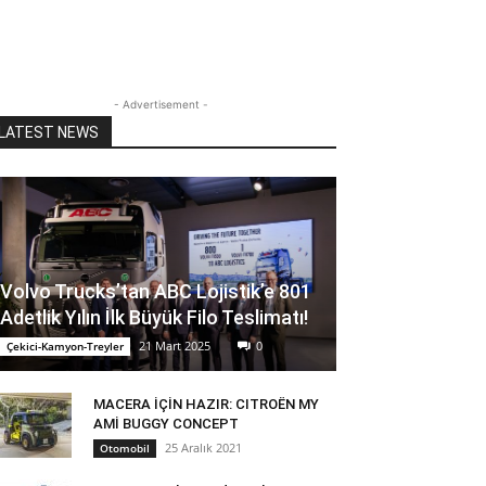
- Advertisement -
LATEST NEWS
Volvo Trucks’tan ABC Lojistik’e 801
Adetlik Yılın İlk Büyük Filo Teslimatı!
21 Mart 2025
0
Çekici-Kamyon-Treyler
MACERA İÇİN HAZIR: CITROËN MY
AMİ BUGGY CONCEPT
25 Aralık 2021
Otomobil