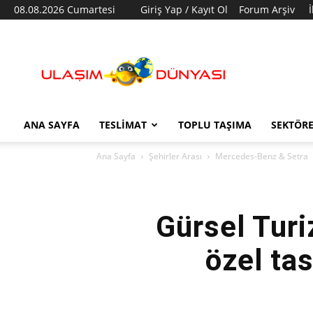
08.08.2026 Cumartesi
Giriş Yap / Kayıt Ol
Forum Arşiv
Ulaşım
Dünyası
ANA SAYFA
TESLIMAT
TOPLU TAŞIMA
SEKTÖR
Ana Sayfa
Şehirler Arası
Mercedes-Benz & Setra
Gürsel Tur
özel ta