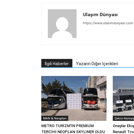
Ulaşım Dünyası
https://www.ulasimdunyasi.com
İlgili Haberler
Yazarın Diğer İçerikleri
MAN & Neoplan
Çekici-Kamyo
METRO TURİZM’İN PREMİUM
Onaylar Eks
TERCİHİ NEOPLAN SKYLINER OLDU
Renault Tru