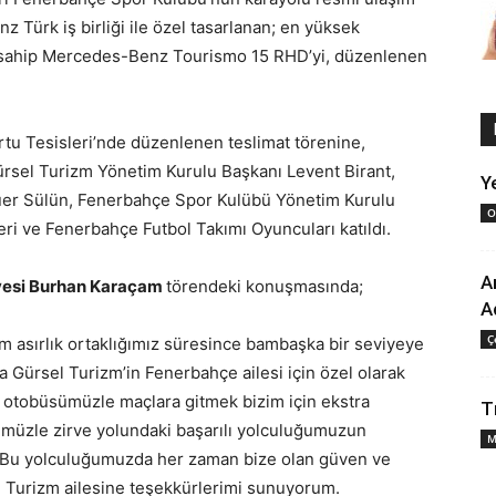
Türk iş birliği ile özel tasarlanan; en yüksek
na sahip Mercedes-Benz Tourismo 15 RHD’yi, düzenlenen
u Tesisleri’nde düzenlenen teslimat törenine,
rsel Turizm Yönetim Kurulu Başkanı Levent Birant,
Y
üer Sülün, Fenerbahçe Spor Kulübü Yönetim Kurulu
O
ri ve Fenerbahçe Futbol Takımı Oyuncuları katıldı.
Ar
yesi Burhan Karaçam
törendeki konuşmasında;
A
Ç
m asırlık ortaklığımız süresince bambaşka bir seviyeye
 Gürsel Turizm’in Fenerbahçe ailesi için özel olarak
 otobüsümüzle maçlara gitmek bizim için ekstra
T
müzle zirve yolundaki başarılı yolculuğumuzun
M
Bu yolculuğumuzda her zaman bize olan güven ve
l Turizm ailesine teşekkürlerimi sunuyorum.