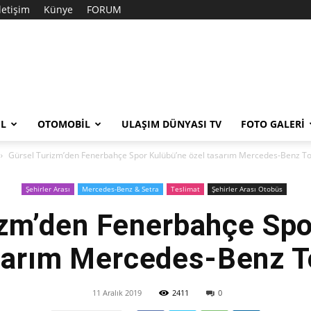
İletişim
Künye
FORUM
EL
OTOMOBIL
ULAŞIM DÜNYASI TV
FOTO GALERI
Gürsel Turizm’den Fenerbahçe Spor Kulübü’ne özel tasarım Mercedes-Benz T
Şehirler Arası
Mercedes-Benz & Setra
Teslimat
Şehirler Arası Otobüs
izm’den Fenerbahçe Spo
sarım Mercedes-Benz 
11 Aralık 2019
2411
0