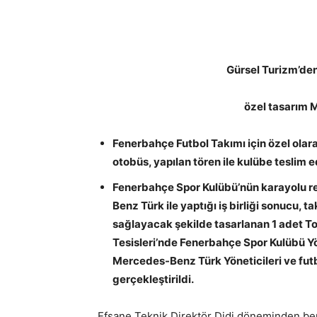
Gürsel Turizm’de
özel tasarım
Fenerbahçe Futbol Takımı için özel ol
otobüs, yapılan tören ile kulübe teslim ed
Fenerbahçe Spor Kulübü’nün karayolu r
Benz Türk ile yaptığı iş birliği sonucu,
sağlayacak şekilde tasarlanan 1 adet T
Tesisleri’nde Fenerbahçe Spor Kulübü Yö
Mercedes-Benz Türk Yöneticileri ve futb
gerçekleştirildi.
Efsane Teknik Direktör Didi döneminden be