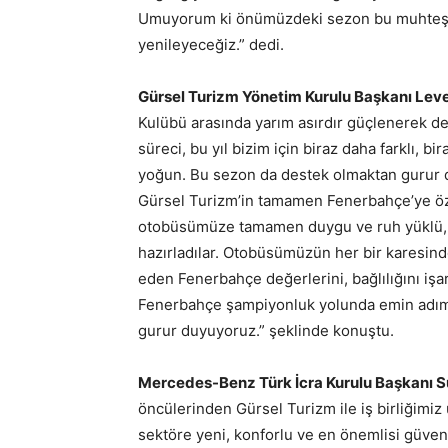
Umuyorum ki önümüzdeki sezon bu muhteşem 
yenileyeceğiz.” dedi.
Gürsel Turizm Yönetim Kurulu Başkanı Leve
Kulübü arasında yarım asırdır güçlenerek d
süreci, bu yıl bizim için biraz daha farklı,
yoğun. Bu sezon da destek olmaktan gurur 
Gürsel Turizm’in tamamen Fenerbahçe’ye özel
otobüsümüze tamamen duygu ve ruh yüklü, m
hazırladılar. Otobüsümüzün her bir karesind
eden Fenerbahçe değerlerini, bağlılığını işar
Fenerbahçe şampiyonluk yolunda emin adıml
gurur duyuyoruz.” şeklinde konuştu.
Mercedes-Benz Türk İcra Kurulu Başkanı S
öncülerinden Gürsel Turizm ile iş birliğimi
sektöre yeni, konforlu ve en önemlisi güven