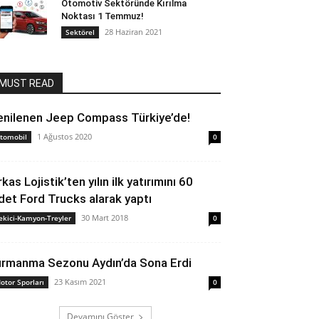
Otomotiv Sektöründe Kırılma
Noktası 1 Temmuz!
28 Haziran 2021
Sektörel
MUST READ
enilenen Jeep Compass Türkiye’de!
1 Ağustos 2020
tomobil
0
kas Lojistik’ten yılın ilk yatırımını 60
det Ford Trucks alarak yaptı
30 Mart 2018
ekici-Kamyon-Treyler
0
ırmanma Sezonu Aydın’da Sona Erdi
23 Kasım 2021
otor Sporları
0
Devamını Göster