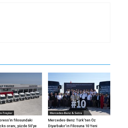
n-Treyler
Mercedes-Benz & Setra
press’in filosundaki
Mercedes-Benz Türk’ten Öz
cks oranı, yüzde 50’ye
Diyarbakır’ın Filosuna 10 Yeni