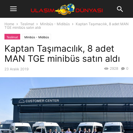
Home
Teslimat
Minibüs - Midibüs
Kaptan Taşımacılık, 8 adet MAN
TGE minibüs satın aldı
Teslimat
Minibüs - Midibüs
Kaptan Taşımacılık, 8 adet
MAN TGE minibüs satın aldı
2928
0
23 Aralık 2019