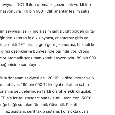
viyesi, DCT 6 ileri otomatik şanzımanlı ve 1.6 litre
inasyonuyla 179 bin 900 TL’lik anahtar teslim satış
 seviyesi ise 17 inç alaşım jantlar, çift bölgeli dijital
ğinden kararan iç dikiz aynası, anahtarsız giriş ve
,5 inç renkli TFT ekran, geri görüş kamerası, hazneli kol
 girişi özelliklerini bünyesinde barındırıyor. Cross
motor otomatik şanzıman kombinasyonuyla 189 bin 900
 beğenisine sunuluyor.
Plus
donanım seviyesi de 120 HP’lik dizel motor ve 6
ilebilyor. 199 bin 900 TL’lik fiyat etiketine sahip
anım seviyelerinden farklı olarak elektrikli açılabilir
ED sis farları standart olarak sunuluyor. Yeni 500X
eğe bağlı sunulan Dinamik Güvenlik Paketi
lı hız asistanı, şerit takip sistemi, kör nokta uyarı