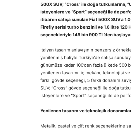
500X SUV; “Cross” ile doğa tutkunlarına, “U
isteyenlere ve “Sport” seçeneği ile de per
itibaren satışa sunulan Fiat 500X SUV’a 1.0 
Firefly serisi turbo benzinli ve 1.6 litre 12
seçenekleriyle 145 bin 900 TL’den başlayan 
İtalyan tasarım anlayışının benzersiz örnek
yenilenmiş haliyle Türkiye’de satışa sunuluy
günümüze kadar 100’den fazla ülkede 500 bi
yenilenen tasarımı, iç mekânı, teknolojisi v
farklı gövde seçeneği, 5 farklı donanım seviye
SUV; “Cross” gövde seçeneği ile doğa tutkunl
isteyenlere ve “Sport” seçeneği ile de perfo
Yenilenen tasarım ve teknolojik donanımla
Metalik, pastel ve çift renk seçeneklerine s