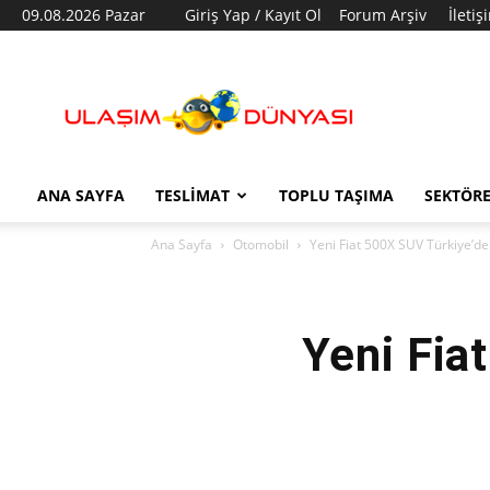
09.08.2026 Pazar
Giriş Yap / Kayıt Ol
Forum Arşiv
İletiş
Ulaşım
Dünyası
ANA SAYFA
TESLIMAT
TOPLU TAŞIMA
SEKTÖR
Ana Sayfa
Otomobil
Yeni Fiat 500X SUV Türkiye’d
Yeni Fia