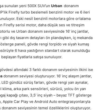
tışa sunulan yeni 500X SUV’un
Urban
donanım
HP’lik Firefly turbo beslemeli benzinli motor ve 6 ileri
uluyor. Eski nesil benzinli motorlara göre ortalama
 Firefly serisi motor, daha düşük ses ve titreşim
 motorlu ve Urban donanım seviyesinde 16’ inç jantlar,
rı gibi dış tasarım detayları ön plandayken, iç mekanda
 gösterge paneli, gövde rengi torpido ve siyah kumaş
ensörüyle 6 hava yastığının standart olarak sunulduğu
başlayan fiyatlarla satışa sunuluyor.
gövdesi altındaki 3 farklı donanım seviyesinin ilkini ise
ss
donanım seviyesi oluşturuyor. 16’ inç alaşım jantlar,
, LED gündüz sürüş farları, gövde rengi yan aynalar,
el klima, arka park sensörleri, sürücü, yolcu ön yan
agaj kapağı çıtası, 3,5’ inç siyah – beyaz TFT gösterge
, Apple Car Play ve Android Auto entegrasyonlarıyla
s donanım seviyesinin temel özelliklerini oluşturuyor.