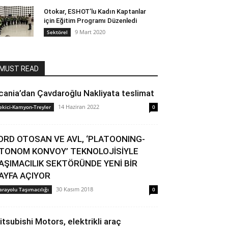
Otokar, ESHOT’lu Kadın Kaptanlar
için Eğitim Programı Düzenledi
9 Mart 2020
Sektörel
MUST READ
cania’dan Çavdaroğlu Nakliyata teslimat
14 Haziran 2022
ekici-Kamyon-Treyler
0
ORD OTOSAN VE AVL, ‘PLATOONING-
TONOM KONVOY’ TEKNOLOJİSİYLE
AŞIMACILIK SEKTÖRÜNDE YENİ BİR
AYFA AÇIYOR
30 Kasım 2018
arayolu Taşımacılığı
0
itsubishi Motors, elektrikli araç