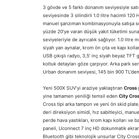
3 gövde ve 5 farklı donanım seviyesiyle sa
seviyesinde 3 silindirli 1.0 litre hacimli 120 
manuel şanzıman kombinasyonuyla satışa sun
yüzde 20’ye varan düşük yakıt tüketimi sunan
seviyeleriyle de ayrıcalık sağlıyor. 1.0 litre
siyah yan aynalar, krom ön çıta ve kapı kolla
USB çıkışlı radyo, 3,5’ inç siyah beyaz TFT
koltuk detayları göze çarpıyor. Arka park s
Urban donanım seviyesi, 145 bin 900 TL’den 
Yeni 500X SUV’yi araziye yaklaştıran
Cross
yine tamamen yeniliği temsil eden
City Cro
Cross tipi arka tampon ve yeni ön skid plate
deri direksiyon simidi, hız sabitleyici, manu
perde hava yastıkları, krom kapı kolları ve b
paneli, Uconnect 7 inç HD dokunmatik ekran
Bluetooth gibi teknolojik unsurlar City Cros