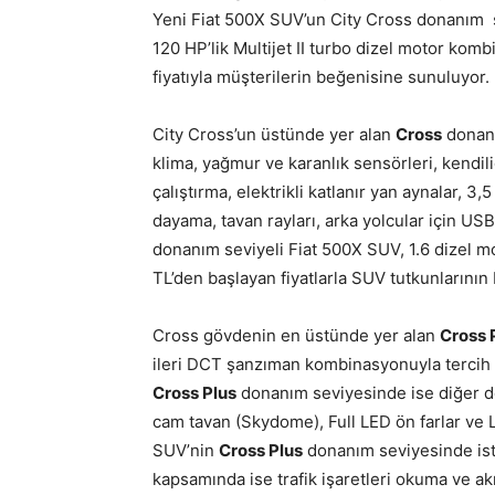
Yeni Fiat 500X SUV’un City Cross donanım se
120 HP’lik Multijet II turbo dizel motor komb
fiyatıyla müşterilerin beğenisine sunuluyor.
City Cross’un üstünde yer alan
Cross
donanım
klima, yağmur ve karanlık sensörleri, kendili
çalıştırma, elektrikli katlanır yan aynalar, 3
dayama, tavan rayları, arka yolcular için USB
donanım seviyeli Fiat 500X SUV, 1.6 dizel 
TL’den başlayan fiyatlarla SUV tutkunlarının
Cross gövdenin en üstünde yer alan
Cross 
ileri DCT şanzıman kombinasyonuyla tercih ed
Cross Plus
donanım seviyesinde ise diğer don
cam tavan (Skydome), Full LED ön farlar ve L
SUV’nin
Cross Plus
donanım seviyesinde ist
kapsamında ise trafik işaretleri okuma ve akıl