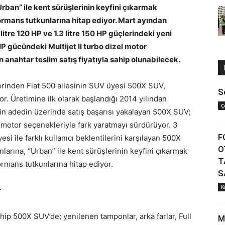
rban” ile kent sürüşlerinin keyfini çıkarmak
formans tutkunlarına hitap ediyor. Mart ayından
litre 120 HP ve 1.3 litre 150 HP güçlerindeki yeni
0 HP gücündeki Multijet II turbo dizel motor
anahtar teslim satış fiyatıyla sahip olunabilecek.
lerinden Fiat 500 ailesinin SUV üyesi 500X SUV,
S
or. Üretimine ilk olarak başlandığı 2014 yılından
Ç
n adedin üzerinde satış başarısı yakalayan 500X SUV;
e motor seçenekleriyle fark yaratmayı sürdürüyor. 3
F
si ile farklı kullanıcı beklentilerini karşılayan 500X
O
arına, “Urban” ile kent sürüşlerinin keyfini çıkarmak
T
rmans tutkunlarına hitap ediyor.
S
K
r
ahip 500X SUV’de; yenilenen tamponlar, arka farlar, Full
M