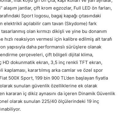
nlar, mat koyu gri ön çıta, kapı kolları ve yan aynalar,
 alaşım jantlar, çift krom egzozlar, Full LED ön farları,
tarafındaki Sport logosu, bagaj kapağı çıtasındaki
elektrikli açılabilir cam tavan (Skydome) fark
 tasarlanmış olan kırmızı dikişli ve yine bu donanım
 hızlı reaksiyon vermesi için kalibre edilmiş alt tarafı
siyon yapısıyla daha performanslı sürüşlere olanak
ndirme çerçeveleri, çift bölgeli dijital klima,
nç HD dokunmatik ekran, 3,5 inç renkli TFT ekran,
li kaplaması, karartılmış arka camlar ve özel spor
. Fiat 500X Sport, 199 bin 900 TL’den başlayan fiyatla
ı olarak sunulan güvenlik özelliklerine ek olarak
en kararan iç dikiz aynasını da içeren Dinamik Güvenlik
iyonel olarak sunulan 225/40 ölçülerindeki 19 inç
ınabiliyor.