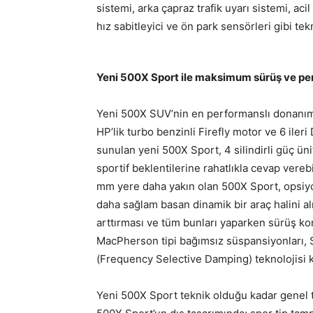
sistemi, arka çapraz trafik uyarı sistemi, ac
hız sabitleyici ve ön park sensörleri gibi tekn
Yeni 500X Sport ile maksimum sürüş ve p
Yeni 500X SUV’nin en performanslı donanım
HP’lik turbo benzinli Firefly motor ve 6 il
sunulan yeni 500X Sport, 4 silindirli güç üni
sportif beklentilerine rahatlıkla cevap ver
mm yere daha yakın olan 500X Sport, opsiyon
daha sağlam basan dinamik bir araç halini al
arttırması ve tüm bunları yaparken sürüş ko
MacPherson tipi bağımsız süspansiyonları, 
(Frequency Selective Damping) teknolojisi kul
Yeni 500X Sport teknik olduğu kadar genel tas