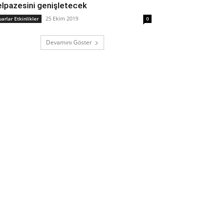
elpazesini genişletecek
25 Ekim 2019
uarlar Etkinlikler
0
Devamını Göster