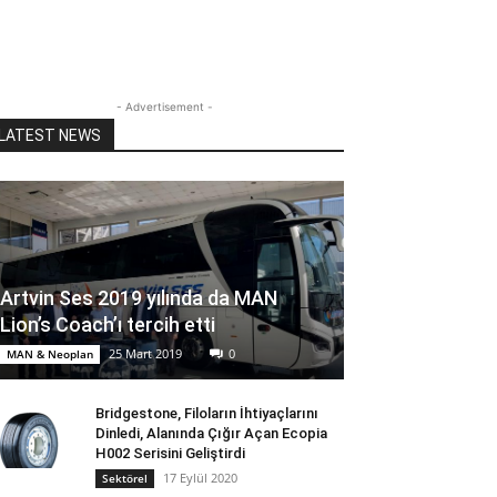
- Advertisement -
LATEST NEWS
Artvin Ses 2019 yılında da MAN
Lion’s Coach’ı tercih etti
25 Mart 2019
0
MAN & Neoplan
Bridgestone, Filoların İhtiyaçlarını
Dinledi, Alanında Çığır Açan Ecopia
H002 Serisini Geliştirdi
17 Eylül 2020
Sektörel