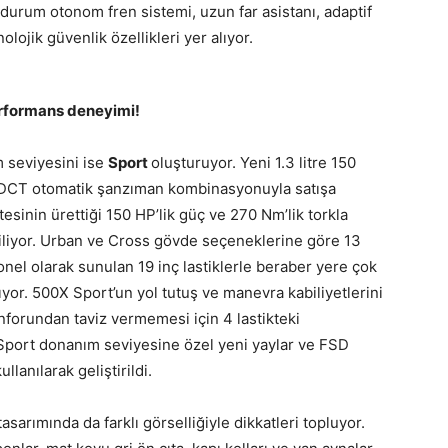
il durum otonom fren sistemi, uzun far asistanı, adaptif
olojik güvenlik özellikleri yer alıyor.
erformans deneyimi!
 seviyesini ise
Sport
oluşturuyor. Yeni 1.3 litre 150
eri DCT otomatik şanzıman kombinasyonuyla satışa
tesinin ürettiği 150 HP’lik güç ve 270 Nm’lik torkla
ebiliyor. Urban ve Cross gövde seçeneklerine göre 13
el olarak sunulan 19 inç lastiklerle beraber yere çok
ıyor. 500X Sport’un yol tutuş ve manevra kabiliyetlerini
nforundan taviz vermemesi için 4 lastikteki
Sport donanım seviyesine özel yeni yaylar ve FSD
lanılarak geliştirildi.
arımında da farklı görselliğiyle dikkatleri topluyor.