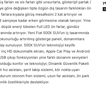
arları ve sis farları gibi unsurlarla, gösterişli parlak /
y
e göre değişken tipte özgün dış tasarım farklılıkları ön
F
farlara kıyasla görüş mesafesini 2 kat artırıyor ve
 saniyeye kadar erken görmesine olanak tanıyor. Yine
 düşük enerji tüketen Full LED ön farlar, gündüz
nında artırıyor. Yeni Fiat 500X SUV’un iç tasarımında
 okunurluğu artırılmış gösterge paneli, donanımlara
etay sunuluyor. 500X SUV’un teknolojiyi keyife
’ inç HD dokunmatik ekranı, Apple Car Play ve Android
SB çıkışı fonksiyonları yine farklı donanım seviyeleri
 olduğu konfor ve teknolojiyi; Dinamik Güvenlik Paketi
lı hız asistanı, şerit takip sistemi, kör nokta uyarı
il durum otonom fren sistemi, uzun far asistanı, ön park
nlik özellikleriyle destekliyor.