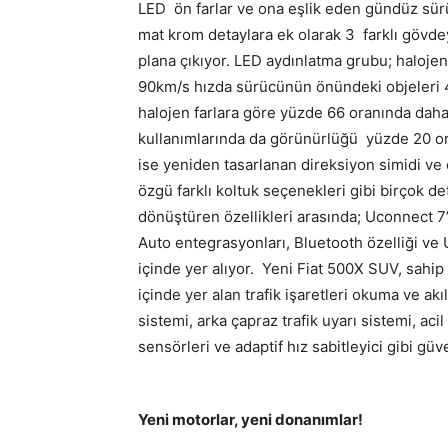
LED ön farlar ve ona eşlik eden gündüz sürüş f
mat krom detaylara ek olarak 3 farklı gövdey
plana çıkıyor. LED aydınlatma grubu; halojen 
90km/s hızda sürücünün önündeki objeleri 4
halojen farlara göre yüzde 66 oranında daha
kullanımlarında da görünürlüğü yüzde 20 ora
ise yeniden tasarlanan direksiyon simidi ve
özgü farklı koltuk seçenekleri gibi birçok d
dönüştüren özellikleri arasında; Uconnect 7
Auto entegrasyonları, Bluetooth özelliği ve U
içinde yer alıyor. Yeni Fiat 500X SUV, sahip
içinde yer alan trafik işaretleri okuma ve akıl
sistemi, arka çapraz trafik uyarı sistemi, ac
sensörleri ve adaptif hız sabitleyici gibi güve
Yeni motorlar, yeni donanımlar!