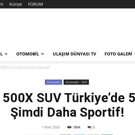
im
Künye
FORUM
EL
OTOMOBIL
ULAŞIM DÜNYASI TV
FOTO GALERI
e 500X SUV Şimdi Daha Sportif!
Otomobil
Otomobil - SUV
t 500X SUV Türkiye’de
Şimdi Daha Sportif!
1 Mart 2020
1864
0