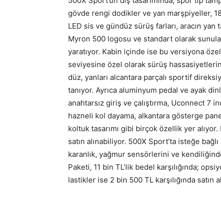
500X Sport’un dış tasarımında; spor tip tampo
gövde rengi dodikler ve yan marşpiyeller, 18’’
LED sis ve gündüz sürüş farları, aracın yan 
Myron 500 logosu ve standart olarak sunulan 
yaratıyor. Kabin içinde ise bu versiyona özel
seviyesine özel olarak sürüş hassasiyetlerine
düz, yanları alcantara parçalı sportif direk
tanıyor. Ayrıca aluminyum pedal ve ayak dinle
anahtarsız giriş ve çalıştırma, Uconnect 7 i
hazneli kol dayama, alkantara gösterge pane
koltuk tasarımı gibi birçok özellik yer alıyor
satın alınabiliyor. 500X Sport’ta isteğe bağl
karanlık, yağmur sensörlerini ve kendiliğind
Paketi, 11 bin TL’lik bedel karşılığında; ops
lastikler ise 2 bin 500 TL karşılığında satın al