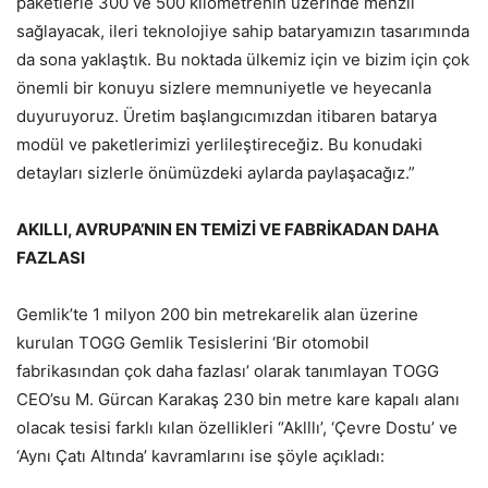
paketlerle 300 ve 500 kilometrenin üzerinde menzil
sağlayacak, ileri teknolojiye sahip bataryamızın tasarımında
da sona yaklaştık. Bu noktada ülkemiz için ve bizim için çok
önemli bir konuyu sizlere memnuniyetle ve heyecanla
duyuruyoruz. Üretim başlangıcımızdan itibaren batarya
modül ve paketlerimizi yerlileştireceğiz. Bu konudaki
detayları sizlerle önümüzdeki aylarda paylaşacağız.”
AKILLI, AVRUPA’NIN EN TEMİZİ VE FABRİKADAN DAHA
FAZLASI
Gemlik’te 1 milyon 200 bin metrekarelik alan üzerine
kurulan TOGG Gemlik Tesislerini ‘Bir otomobil
fabrikasından çok daha fazlası’ olarak tanımlayan TOGG
CEO’su M. Gürcan Karakaş 230 bin metre kare kapalı alanı
olacak tesisi farklı kılan özellikleri “Aklllı’, ‘Çevre Dostu’ ve
‘Aynı Çatı Altında’ kavramlarını ise şöyle açıkladı: