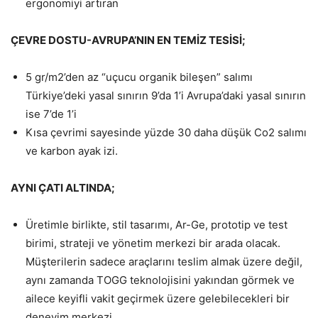
ergonomiyi artıran
ÇEVRE DOSTU-AVRUPA’NIN EN TEMİZ TESİSİ;
5 gr/m2’den az “uçucu organik bileşen” salımı
Türkiye’deki yasal sınırın 9’da 1’i Avrupa’daki yasal sınırın
ise 7’de 1’i
Kısa çevrimi sayesinde yüzde 30 daha düşük Co2 salımı
ve karbon ayak izi.
AYNI ÇATI ALTINDA;
Üretimle birlikte, stil tasarımı, Ar-Ge, prototip ve test
birimi, strateji ve yönetim merkezi bir arada olacak.
Müşterilerin sadece araçlarını teslim almak üzere değil,
aynı zamanda TOGG teknolojisini yakından görmek ve
ailece keyifli vakit geçirmek üzere gelebilecekleri bir
deneyim merkezi.