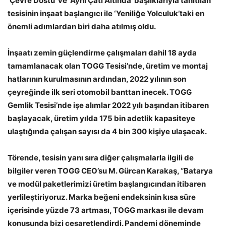
‘Çevre Dostu’ ve ‘Aynı Çatı Altında’ başlıklarıyla tanıtılan
tesisinin inşaat başlangıcı ile ‘Yeniliğe Yolculuk’taki en
önemli adımlardan biri daha atılmış oldu.
İnşaatı zemin güçlendirme çalışmaları dahil 18 ayda
tamamlanacak olan TOGG Tesisi’nde, üretim ve montaj
hatlarının kurulmasının ardından, 2022 yılının son
çeyreğinde ilk seri otomobil banttan inecek. TOGG
Gemlik Tesisi’nde işe alımlar 2022 yılı başından itibaren
başlayacak, üretim yılda 175 bin adetlik kapasiteye
ulaştığında çalışan sayısı da 4 bin 300 kişiye ulaşacak.
Törende, tesisin yanı sıra diğer çalışmalarla ilgili de
bilgiler veren TOGG CEO’su M. Gürcan Karakaş, “Batarya
ve modül paketlerimizi üretim başlangıcından itibaren
yerlileştiriyoruz. Marka beğeni endeksinin kısa süre
içerisinde yüzde 73 artması, TOGG markası ile devam
konusunda bizi cesaretlendirdi. Pandemi döneminde