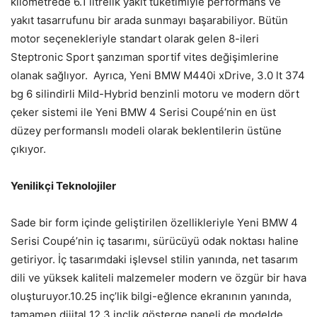
kilometrede 6.1 litrelik yakıt tüketimiyle performans ve
yakıt tasarrufunu bir arada sunmayı başarabiliyor. Bütün
motor seçenekleriyle standart olarak gelen 8-ileri
Steptronic Sport şanzıman sportif vites değişimlerine
olanak sağlıyor. Ayrıca, Yeni BMW M440i xDrive, 3.0 lt 374
bg 6 silindirli Mild-Hybrid benzinli motoru ve modern dört
çeker sistemi ile Yeni BMW 4 Serisi Coupé’nin en üst
düzey performanslı modeli olarak beklentilerin üstüne
çıkıyor.
Yenilikçi Teknolojiler
Sade bir form içinde geliştirilen özellikleriyle Yeni BMW 4
Serisi Coupé’nin iç tasarımı, sürücüyü odak noktası haline
getiriyor. İç tasarımdaki işlevsel stilin yanında, net tasarım
dili ve yüksek kaliteli malzemeler modern ve özgür bir hava
oluşturuyor.10.25 inç’lik bilgi-eğlence ekranının yanında,
tamamen dijital 12.3 inçlik gösterge paneli de modelde