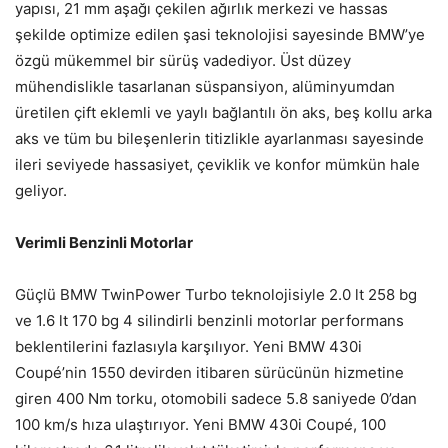
yapısı, 21 mm aşağı çekilen ağırlık merkezi ve hassas
şekilde optimize edilen şasi teknolojisi sayesinde BMW’ye
özgü mükemmel bir sürüş vadediyor. Üst düzey
mühendislikle tasarlanan süspansiyon, alüminyumdan
üretilen çift eklemli ve yaylı bağlantılı ön aks, beş kollu arka
aks ve tüm bu bileşenlerin titizlikle ayarlanması sayesinde
ileri seviyede hassasiyet, çeviklik ve konfor mümkün hale
geliyor.
Verimli Benzinli Motorlar
Güçlü BMW TwinPower Turbo teknolojisiyle 2.0 lt 258 bg
ve 1.6 lt 170 bg 4 silindirli benzinli motorlar performans
beklentilerini fazlasıyla karşılıyor. Yeni BMW 430i
Coupé’nin 1550 devirden itibaren sürücünün hizmetine
giren 400 Nm torku, otomobili sadece 5.8 saniyede 0’dan
100 km/s hıza ulaştırıyor. Yeni BMW 430i Coupé, 100