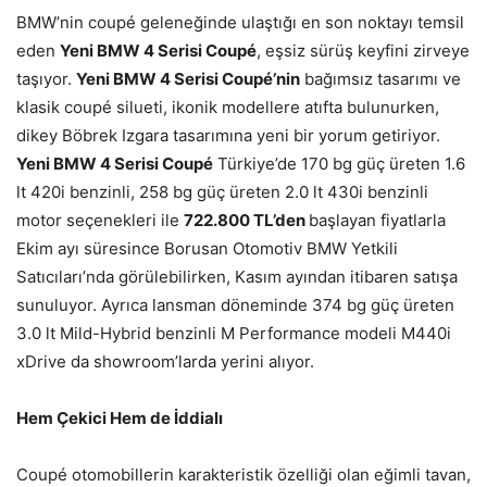
BMW’nin coupé geleneğinde ulaştığı en son noktayı temsil
eden
Yeni BMW 4 Serisi Coupé
, eşsiz sürüş keyfini zirveye
taşıyor.
Yeni BMW 4 Serisi Coupé’nin
bağımsız tasarımı ve
klasik coupé silueti, ikonik modellere atıfta bulunurken,
dikey Böbrek Izgara tasarımına yeni bir yorum getiriyor.
Yeni BMW 4 Serisi Coupé
Türkiye’de 170 bg güç üreten 1.6
lt 420i benzinli, 258 bg güç üreten 2.0 lt 430i benzinli
motor seçenekleri ile
722.800 TL’den
başlayan fiyatlarla
Ekim ayı süresince Borusan Otomotiv BMW Yetkili
Satıcıları’nda görülebilirken, Kasım ayından itibaren satışa
sunuluyor. Ayrıca lansman döneminde 374 bg güç üreten
3.0 lt Mild-Hybrid benzinli M Performance modeli M440i
xDrive da showroom’larda yerini alıyor.
Hem Çekici Hem de İddialı
Coupé otomobillerin karakteristik özelliği olan eğimli tavan,