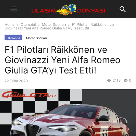
Home
Otomobil
Motor Sporları
F1 Pilotları Räikkönen ve
Giovinazzi Yeni Alfa Romeo Giulia GTA’yı Test Etti!
Otomobil
Motor Sporları
F1 Pilotları Räikkönen ve
Giovinazzi Yeni Alfa Romeo
Giulia GTA’yı Test Etti!
2113
0
22 Ekim 2020