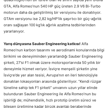
GTA, Alfa Romeo’nun 540 HP güç üreten 2.9 V6 Bi-Turbo
motorun daha da geliştirilmiş bir versiyonu ile donatılıyor.
GTAm versiyonu ise 2,82 kg/HP’lik şaşırtıcı bir güç-ağırlık
oranı sağlayan 100 kg’lık ağırlık azaltma tedbirlerinden
yararlanıyor.
Yarış dünyasına Sauber Engineering katkısı!
Alfa
Romeo’nun karbon tasarımı ve aerodinami konularında bilgi
birikimi ve deneyiminden yararlandığı Sauber Engineering
şirketi, 27’si F1 olmak üzere motorsporlarında 50 yıllık bir
deneyimle hizmet veriyor. İsviçre menşeili şirketin yine
İsviçre’de yer alan tesisi, Avrupa’nın en ileri teknolojiyle
donatılan lokasyonları arasında gösteriliyor. “Kendi rüzgar
tüneline sahip tek F1 şirketi” unvanını uzun yıllar elinde
bulunduran Sauber Engineering ile Alfa Romeo’nun bu
işbirliği de; mühendislik, hızlı prototip üretim süreci ve
bileşen üretimine kadar birçok avantajı beraberinde