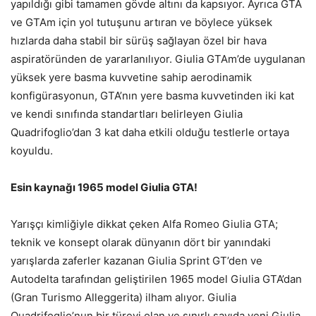
yapıldığı gibi tamamen gövde altını da kapsıyor. Ayrıca GTA
ve GTAm için yol tutuşunu artıran ve böylece yüksek
hızlarda daha stabil bir sürüş sağlayan özel bir hava
aspiratöründen de yararlanılıyor. Giulia GTAm’de uygulanan
yüksek yere basma kuvvetine sahip aerodinamik
konfigürasyonun, GTA’nın yere basma kuvvetinden iki kat
ve kendi sınıfında standartları belirleyen Giulia
Quadrifoglio’dan 3 kat daha etkili olduğu testlerle ortaya
koyuldu.
Esin kaynağı 1965 model Giulia GTA!
Yarışçı kimliğiyle dikkat çeken Alfa Romeo Giulia GTA;
teknik ve konsept olarak dünyanın dört bir yanındaki
yarışlarda zaferler kazanan Giulia Sprint GT’den ve
Autodelta tarafından geliştirilen 1965 model Giulia GTA’dan
(Gran Turismo Alleggerita) ilham alıyor. Giulia
Quadrifoglio’nun bir türevi olan ve sınırlı sayıda yeni Giulia